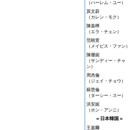
（ハーレム・ユー）
莫文蔚
（カレン・モク）
陳嘉樺
（エラ・チェン）
范曉萱
（メイビス・ファン）
陳珊妮
（サンディー・チャ
ン）
周杰倫
（ジェイ・チョウ）
蘇慧倫
（ターシー・スー）
洪安妮
（ホン・アンニ）
= 日本韓国 =
王嘉爾