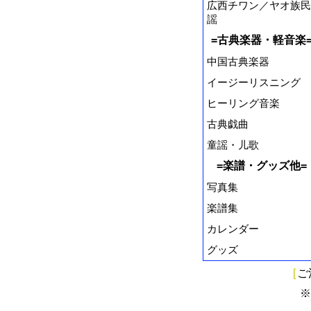
広西チワン／ヤオ族民
謡
=古典楽器・軽音楽
中国古典楽器
イージーリスニング
ヒーリング音楽
古典戯曲
童謡・儿歌
=楽譜・グッズ他=
写真集
楽譜集
カレンダー
グッズ
[
ご
※