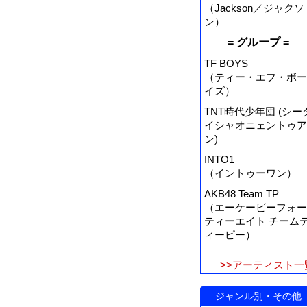
（Jackson／ジャクソ
ン）
= グループ =
TF BOYS
（ティー・エフ・ボー
イズ）
TNT時代少年団 (シー
イシャオニェントゥア
ン)
INTO1
（イントゥーワン）
AKB48 Team TP
（エーケービーフォー
ティーエイト チーム
ィーピー）
>>アーティスト一
ジャンル別・その他