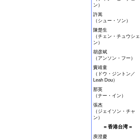
ン）
許嵩
（シュー・ソン）
陳楚生
（チェン・チュウシェ
ン）
胡彦斌
（アンソン・フー）
竇靖童
（ドウ・ジントン／
Leah Dou）
那英
（ナー・イン）
張杰
（ジェイソン・チャ
ン）
= 香港台湾 =
庾澄慶