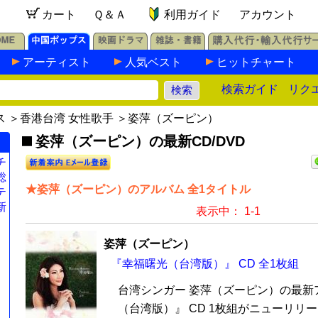
カート
Ｑ＆Ａ
利用ガイド
アカウント
アーティスト
人気ベスト
ヒットチャート
検索ガイド
リク
ス
＞
香港台湾 女性歌手
＞姿萍（ズーピン）
姿萍（ズーピン）の最新CD/DVD
チ
総
★姿萍（ズーピン）のアルバム 全1タイトル
テ
新
表示中： 1-1
姿萍（ズーピン）
『幸福曙光（台湾版）』 CD 全1枚組
台湾シンガー 姿萍（ズーピン）の最新
（台湾版）』 CD 1枚組がニューリリ