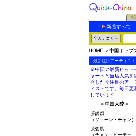
新着すべて
HOME
＞
中国ポップ
最新注目アーティスト
※中国の最新ヒット
ャートと当店人気を
合した今注目のアー
ィストです。毎日更
しています。
= 中国大陸 =
張靚穎
（ジェーン・チャン）
張碧晨
（チャン・ビーチェ