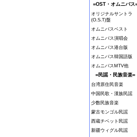
=OST・オムニバス
オリジナルサントラ
(O.S.T)盤
オムニバスベスト
オムニバス演唱会
オムニバス港台版
オムニバス韓国語版
オムニバスMTV他
=民謡・民族音楽=
台湾原住民音楽
中国民歌・漢族民謡
少数民族音楽
蒙古モンゴル民謡
西蔵チベット民謡
新疆ウィグル民謡