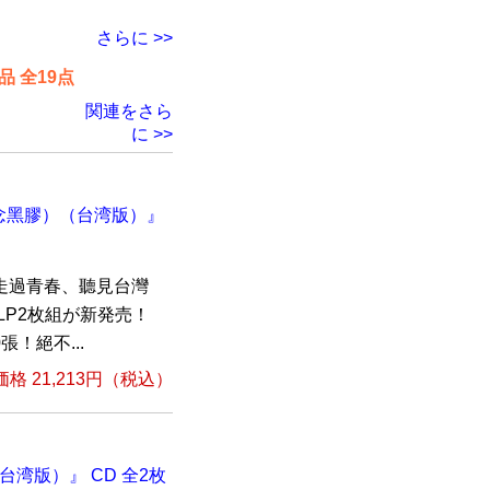
さらに >>
 全19点
関連をさら
に >>
紀念黑膠）（台湾版）』
走過青春、聽見台灣
LP2枚組が新発売！
！絕不...
格 21,213円（税込）
台湾版）』 CD 全2枚