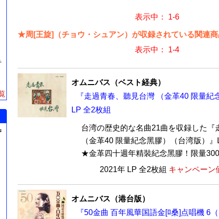
表示中： 1-6
★周[王旋]（チョウ・シュアン）が収録されている関連商品
表示中： 1-4
テ
オムニバス（ベスト経典）
覧
『走過青春、聽見台灣 （金革40 限量
LP 全2枚組
台湾の歴史的な名曲21曲を収録した『
=
（金革40 限量紀念黑膠）（台湾版）』
★金革四十週年精裝紀念黑膠！限量300張
2021年 LP 全2枚組
キャンペーン価
オムニバス（港台版）
『50金曲 百年風華国語金[ﾛ桑]点唱機 6（