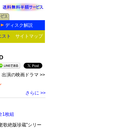
ディスク解説
エスト
サイトマップ
D
）出演の映画ドラマ >>
ル
さらに >>
全1枚組
老歌絶版珍蔵”シリー