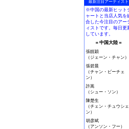
最新注目アーティスト
※中国の最新ヒット
ャートと当店人気を
合した今注目のアー
ィストです。毎日更
しています。
= 中国大陸 =
張靚穎
（ジェーン・チャン）
張碧晨
（チャン・ビーチェ
ン）
許嵩
（シュー・ソン）
陳楚生
（チェン・チュウシェ
ン）
胡彦斌
（アンソン・フー）