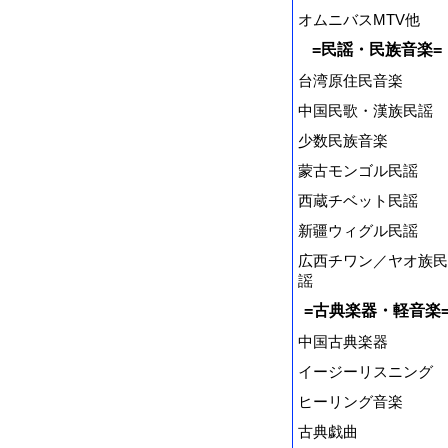
オムニバスMTV他
=民謡・民族音楽=
台湾原住民音楽
中国民歌・漢族民謡
少数民族音楽
蒙古モンゴル民謡
西蔵チベット民謡
新疆ウィグル民謡
広西チワン／ヤオ族民
謡
=古典楽器・軽音楽
中国古典楽器
イージーリスニング
ヒーリング音楽
古典戯曲