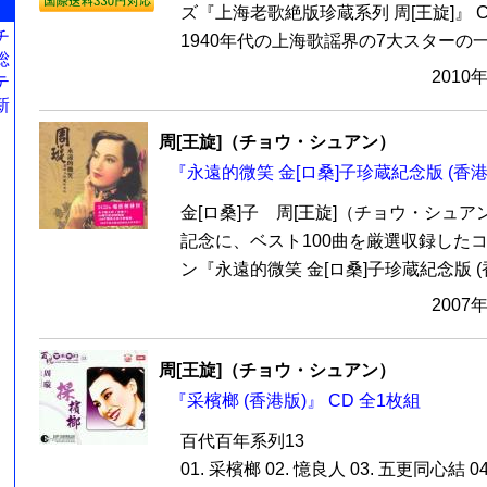
ズ『上海老歌絶版珍蔵系列 周[王旋]』 
チ
1940年代の上海歌謡界の7大スターの一人
総
2010
テ
新
周[王旋]（チョウ・シュアン）
『永遠的微笑 金[ロ桑]子珍蔵紀念版 (香港
金[ロ桑]子 周[王旋]（チョウ・シュア
記念に、ベスト100曲を厳選収録した
ン『永遠的微笑 金[ロ桑]子珍蔵紀念版 (香.
2007
周[王旋]（チョウ・シュアン）
『采檳榔 (香港版)』 CD 全1枚組
百代百年系列13
01. 采檳榔 02. 憶良人 03. 五更同心結 0