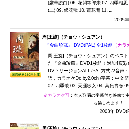
(厳華説白) 06. 花開等郎来 07. 四季相思 
(二) 09. 銀花飛 10. 蓮花開 11. ...
2005
周[王旋]（チョウ・シュアン）
『金曲珍蔵』 DVD(PAL) 全1枚組
（カラ
周[王旋]（チョウ・シュアン）のベスト
た『金曲珍蔵』DVD1枚組！附加4頁
DVD リージョンALL /PAL方式 /2音声：
語，カラオケDolby2.0ch /字幕：中文簡
02. 四季歌 03. 天涯歌女 04. 莫負青春 05.
※カラオケ可
：本人歌唱の字幕付き映像で
も楽しめます！
2003年 DVD
周[王旋]（チョウ・シュアン）