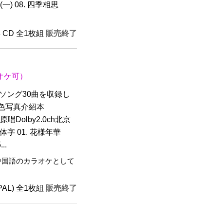
(一) 08. 四季相思
年 CD 全1枚組
販売終了
オケ可）
ソング30曲を収録し
彩色写真介紹本
原唱Dolby2.0ch北京
体字 01. 花様年華
..
中国語のカラオケとして
(PAL) 全1枚組
販売終了