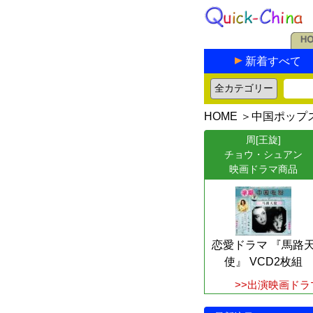
新着すべて
HOME
＞
中国ポップ
周[王旋]
チョウ・シュアン
映画ドラマ商品
恋愛ドラマ 『馬路
使』 VCD2枚組
>>出演映画ドラ