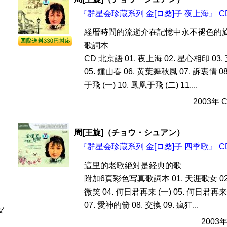
『群星会珍蔵系列 金[ロ桑]子 夜上海』 C
経暦時間的流逝介在記憶中永不褪色的旋
歌詞本
CD 北京語 01. 夜上海 02. 星心相印 03
05. 鍾山春 06. 黄葉舞秋風 07. 訴衷情 0
于飛 (一) 10. 鳳凰于飛 (二) 11....
2003年 
周[王旋]（チョウ・シュアン）
『群星会珍蔵系列 金[ロ桑]子 四季歌』 C
這里的老歌絶対是経典的歌
附加6頁彩色写真歌詞本 01. 天涯歌女 02.
微笑 04. 何日君再来 (一) 05. 何日君再来
07. 愛神的箭 08. 交換 09. 瘋狂...
ダ
2003