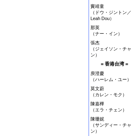
竇靖童
（ドウ・ジントン／
Leah Dou）
那英
（ナー・イン）
張杰
（ジェイソン・チャ
ン）
= 香港台湾 =
庾澄慶
（ハーレム・ユー）
莫文蔚
（カレン・モク）
陳嘉樺
（エラ・チェン）
陳珊妮
（サンディー・チャ
ン）