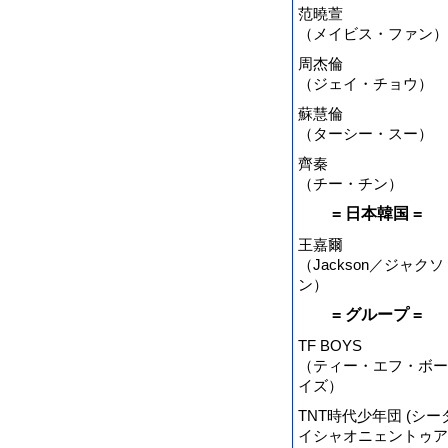
范曉萱
（メイビス・ファン）
周杰倫
（ジェイ・チョウ）
蘇慧倫
（ターシー・スー）
齊秦
（チー・チン）
= 日本韓国 =
王嘉爾
（Jackson／ジャクソ
ン）
= グループ =
TF BOYS
（ティー・エフ・ボー
イズ）
TNT時代少年団 (シー
イシャオニェントゥア