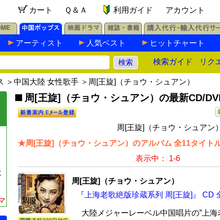
カート
Ｑ＆Ａ
利用ガイド
アカウント
アーティスト
人気ベスト
ヒットチャート
検索ガイド
リク
ス
＞
中国大陸 女性歌手
＞周[王旋]（チョウ・シュアン）
周[王旋]（チョウ・シュアン）の最新CD/DV
周[王旋]（チョウ・シュアン
★周[王旋]（チョウ・シュアン）のアルバム 全11タイト
表示中： 1-6
天
周[王旋]（チョウ・シュアン）
『上海老歌絶版珍蔵系列 周[王旋]』 CD 
マ
大陸メジャーレーベル中国唱片の”上海