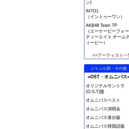
ン)
INTO1
（イントゥーワン）
AKB48 Team TP
（エーケービーフォー
ティーエイト チーム
ィーピー）
>>アーティスト一
ジャンル別・その他
=OST・オムニバス
オリジナルサントラ
(O.S.T)盤
オムニバスベスト
オムニバス演唱会
オムニバス港台版
オムニバス韓国語版