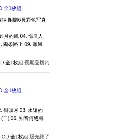
D 全1枚組
律 附贈6頁彩色写真
. 五月的風 04. 憶良人
8. 両条路上 09. 鳳凰
CD 全1枚組
長期品切れ
D 全1枚組
 街頭月 03. 永遠的
 (二) 06. 知音何処尋
年 CD 全1枚組
販売終了