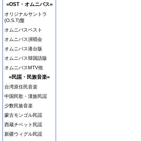
=OST・オムニバス=
オリジナルサントラ
(O.S.T)盤
オムニバスベスト
オムニバス演唱会
オムニバス港台版
オムニバス韓国語版
オムニバスMTV他
=民謡・民族音楽=
台湾原住民音楽
中国民歌・漢族民謡
少数民族音楽
蒙古モンゴル民謡
西蔵チベット民謡
新疆ウィグル民謡