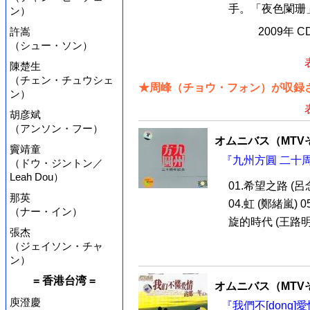
手。「夜色闌珊」
ン）
許嵩
2009年 
（シュー・ソン）
陳楚生
（チェン・チュウシェ
★周峰（チョウ・フォン）が収録さ
ン）
胡彦斌
（アンソン・フー）
オムニバス（MTV
竇靖童
『九州方圓 二十周
（ドウ・ジントン／
Leah Dou）
01.希望之路 (呂
那英
04.虹 (鄭緒嵐) 0
（ナー・イン）
旋的時代 (王路明) 
張杰
（ジェイソン・チャ
ン）
= 香港台湾 =
オムニバス（MTV
庾澄慶
『我們不[dong]