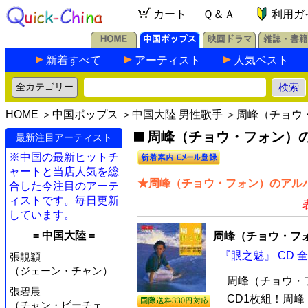
カート
Ｑ＆Ａ
利用ガ
新着すべて
アーティスト
人気ベスト
HOME
＞
中国ポップス
＞
中国大陸 男性歌手
＞周峰（チョウ
周峰（チョウ・フォン）の最
最新注目アーティスト
※中国の最新ヒットチ
ャートと当店人気を総
★周峰（チョウ・フォン）のアルバ
合した今注目のアーテ
ィストです。毎日更新
しています。
= 中国大陸 =
周峰（チョウ・フ
『眼之魅』 CD 
張靚穎
（ジェーン・チャン）
周峰（チョウ・
張碧晨
CD1枚組！周
（チャン・ビーチェ