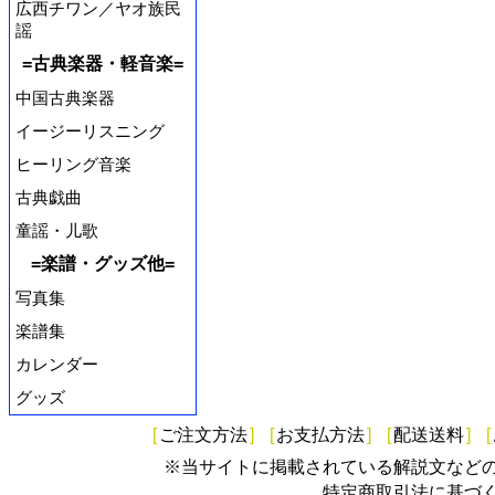
広西チワン／ヤオ族民
謡
=古典楽器・軽音楽=
中国古典楽器
イージーリスニング
ヒーリング音楽
古典戯曲
童謡・儿歌
=楽譜・グッズ他=
写真集
楽譜集
カレンダー
グッズ
[
ご注文方法
]
[
お支払方法
]
[
配送送料
]
[
※当サイトに掲載されている解説文など
特定商取引法に基づ