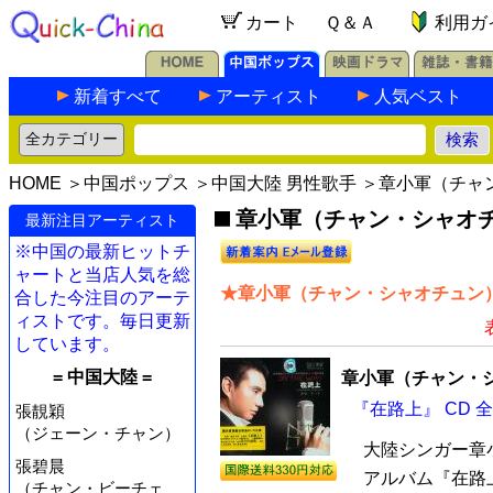
カート
Ｑ＆Ａ
利用ガ
新着すべて
アーティスト
人気ベスト
HOME
＞
中国ポップス
＞
中国大陸 男性歌手
＞章小軍（チャ
章小軍（チャン・シャオチ
最新注目アーティスト
※中国の最新ヒットチ
ャートと当店人気を総
★章小軍（チャン・シャオチュン）
合した今注目のアーテ
ィストです。毎日更新
しています。
= 中国大陸 =
章小軍（チャン・
『在路上』 CD 
張靚穎
（ジェーン・チャン）
大陸シンガー章
張碧晨
アルバム『在路
（チャン・ビーチェ