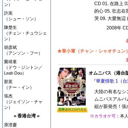
CD 01. 在路上 
ン）
的心 05. 壮志在
許嵩
哭 09. 大愛無辺 (原
（シュー・ソン）
陳楚生
2008年 
（チェン・チュウシェ
ン）
胡彦斌
★章小軍（チャン・シャオチュン）
（アンソン・フー）
竇靖童
（ドウ・ジントン／
Leah Dou）
オムニバス（港台
『華夏情歌 1（台湾
那英
（ナー・イン）
大陸の有名なシ
張杰
ムニバスアルバム
（ジェイソン・チャ
組が新発売！張杰
ン）
= 香港台湾 =
※カラオケ可
：本
庾澄慶