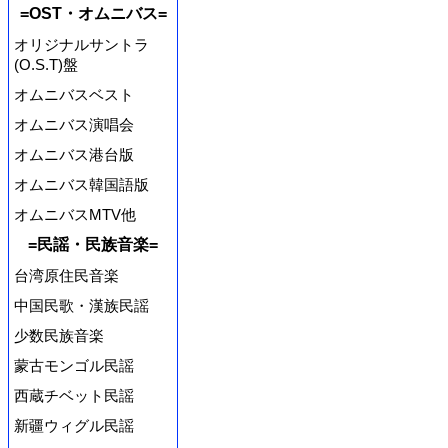
=OST・オムニバス=
オリジナルサントラ
(O.S.T)盤
オムニバスベスト
オムニバス演唱会
オムニバス港台版
オムニバス韓国語版
オムニバスMTV他
=民謡・民族音楽=
台湾原住民音楽
中国民歌・漢族民謡
少数民族音楽
蒙古モンゴル民謡
西蔵チベット民謡
新疆ウィグル民謡