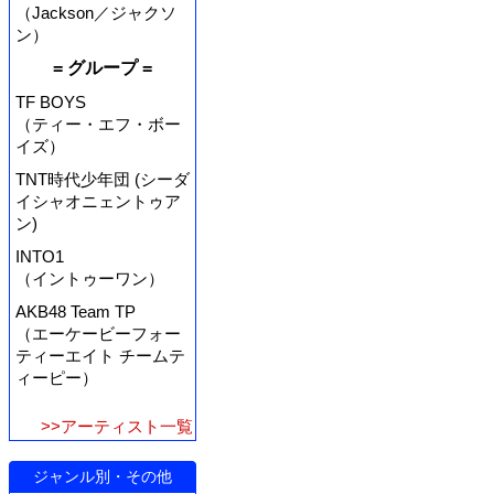
（Jackson／ジャクソ
ン）
= グループ =
TF BOYS
（ティー・エフ・ボー
イズ）
TNT時代少年団 (シーダ
イシャオニェントゥア
ン)
INTO1
（イントゥーワン）
AKB48 Team TP
（エーケービーフォー
ティーエイト チームテ
ィーピー）
>>アーティスト一覧
ジャンル別・その他