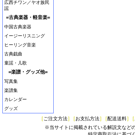
広西チワン／ヤオ族民
謡
=古典楽器・軽音楽=
中国古典楽器
イージーリスニング
ヒーリング音楽
古典戯曲
童謡・儿歌
=楽譜・グッズ他=
写真集
楽譜集
カレンダー
グッズ
[
ご注文方法
]
[
お支払方法
]
[
配送送料
]
[
※当サイトに掲載されている解説文など
特定商取引法に基づ