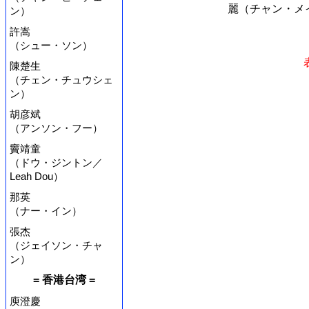
麗（チャン・メイ
ン）
許嵩
（シュー・ソン）
陳楚生
（チェン・チュウシェ
ン）
胡彦斌
（アンソン・フー）
竇靖童
（ドウ・ジントン／
Leah Dou）
那英
（ナー・イン）
張杰
（ジェイソン・チャ
ン）
= 香港台湾 =
庾澄慶