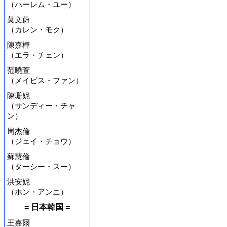
（ハーレム・ユー）
莫文蔚
（カレン・モク）
陳嘉樺
（エラ・チェン）
范曉萱
（メイビス・ファン）
陳珊妮
（サンディー・チャ
ン）
周杰倫
（ジェイ・チョウ）
蘇慧倫
（ターシー・スー）
洪安妮
（ホン・アンニ）
= 日本韓国 =
王嘉爾