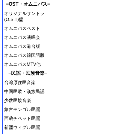
=OST・オムニバス=
オリジナルサントラ
(O.S.T)盤
オムニバスベスト
オムニバス演唱会
オムニバス港台版
オムニバス韓国語版
オムニバスMTV他
=民謡・民族音楽=
台湾原住民音楽
中国民歌・漢族民謡
少数民族音楽
蒙古モンゴル民謡
西蔵チベット民謡
新疆ウィグル民謡