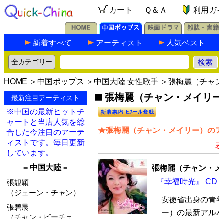
カート
Ｑ＆Ａ
利用ガ
新着すべて
アーティスト
人気ベスト
HOME
＞
中国ポップス
＞
中国大陸 女性歌手
＞張梅麗（チャ
張梅麗（チャン・メイリー）
最新注目アーティスト
※中国の最新ヒットチ
ャートと当店人気を総
★張梅麗（チャン・メイリー）のア
合した今注目のアーテ
ィストです。毎日更新
しています。
= 中国大陸 =
張梅麗（チャン・
『幸福時光』 CD
張靚穎
（ジェーン・チャン）
安徽省出身の青
張碧晨
ー）の最新アル
（チャン・ビーチェ