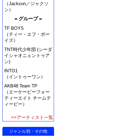
（Jackson／ジャクソ
ン）
= グループ =
TF BOYS
（ティー・エフ・ボー
イズ）
TNT時代少年団 (シーダ
イシャオニェントゥア
ン)
INTO1
（イントゥーワン）
AKB48 Team TP
（エーケービーフォー
ティーエイト チームテ
ィーピー）
>>アーティスト一覧
ジャンル別・その他