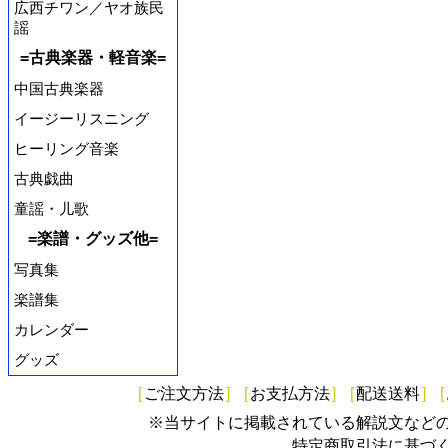
広西チワン／ヤオ族民
謡
=古典楽器・軽音楽=
中国古典楽器
イージーリスニング
ヒーリング音楽
古典戯曲
童謡・儿歌
=楽譜・グッズ他=
写真集
楽譜集
カレンダー
グッズ
[
ご注文方法
]
[
お支払方法
]
[
配送送料
]
[
※当サイトに掲載されている解説文など
特定商取引法に基づ