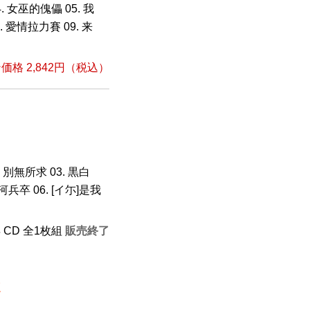
4. 女巫的傀儡 05. 我
. 愛情拉力賽 09. 来
格 2,842円（税込）
 別無所求 03. 黒白
5. 過河兵卒 06. [イ尓]是我
年 CD 全1枚組
販売終了
点