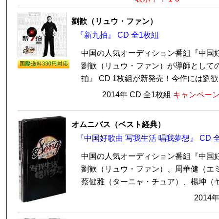
劉歓（リュウ・ファン）
『新九拍』 CD 全1枚組
中国の人気オーディション番組『中国
劉歓（リュウ・ファン）が導師として
拍』 CD 1枚組が新発売！今作には劉歓（
2014年 CD 全1枚組
キャンペーン価
オムニバス（ベスト経典）
『中国好歌曲 写我生活 唱我夢想』 CD 
中国の人気オーディション番組『中国
劉歓（リュウ・ファン）、周華健（エ
蔡健雅（ターニャ・チュア）、楊坤（ヤン
2014