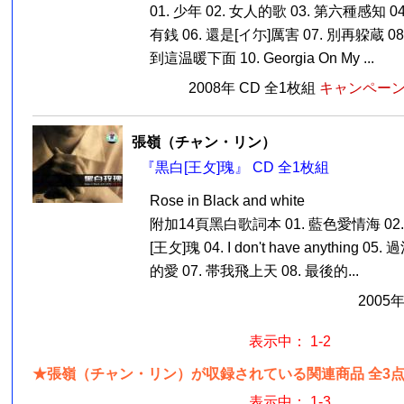
01. 少年 02. 女人的歌 03. 第六種感知 0
有銭 06. 還是[イ尓]厲害 07. 別再躱蔵 08
到這温暖下面 10. Georgia On My ...
2008年 CD 全1枚組
キャンペーン価
張嶺（チャン・リン）
『黒白[王攵]瑰』 CD 全1枚組
Rose in Black and white
附加14頁黑白歌詞本 01. 藍色愛情海 02.
[王攵]瑰 04. I don't have anything 0
的愛 07. 帯我飛上天 08. 最後的...
2005
表示中： 1-2
★張嶺（チャン・リン）が収録されている関連商品 全3
表示中： 1-3