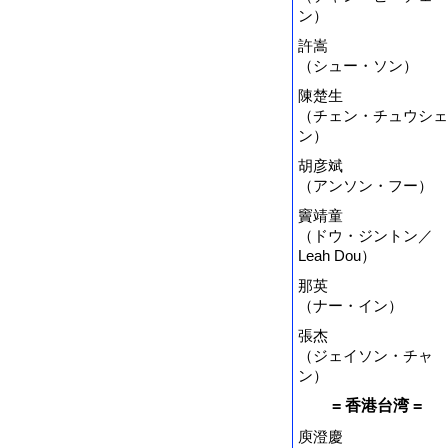
ン）
許嵩
（シュー・ソン）
陳楚生
（チェン・チュウシェ
ン）
胡彦斌
（アンソン・フー）
竇靖童
（ドウ・ジントン／
Leah Dou）
那英
（ナー・イン）
張杰
（ジェイソン・チャ
ン）
= 香港台湾 =
庾澄慶