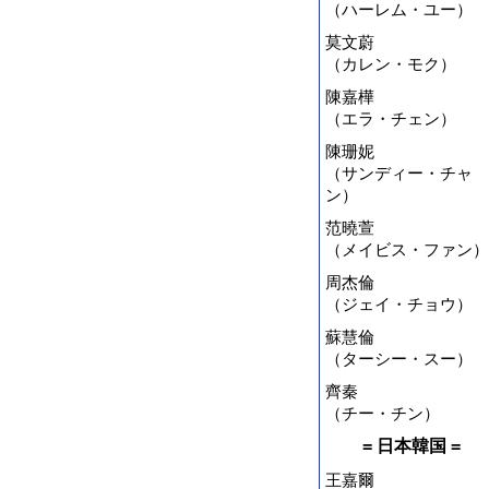
（ハーレム・ユー）
莫文蔚
（カレン・モク）
陳嘉樺
（エラ・チェン）
陳珊妮
（サンディー・チャ
ン）
范曉萱
（メイビス・ファン）
周杰倫
（ジェイ・チョウ）
蘇慧倫
（ターシー・スー）
齊秦
（チー・チン）
= 日本韓国 =
王嘉爾