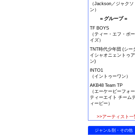
（Jackson／ジャクソ
ン）
= グループ =
TF BOYS
（ティー・エフ・ボー
イズ）
TNT時代少年団 (シー
イシャオニェントゥア
ン)
INTO1
（イントゥーワン）
AKB48 Team TP
（エーケービーフォー
ティーエイト チーム
ィーピー）
>>アーティスト一
ジャンル別・その他