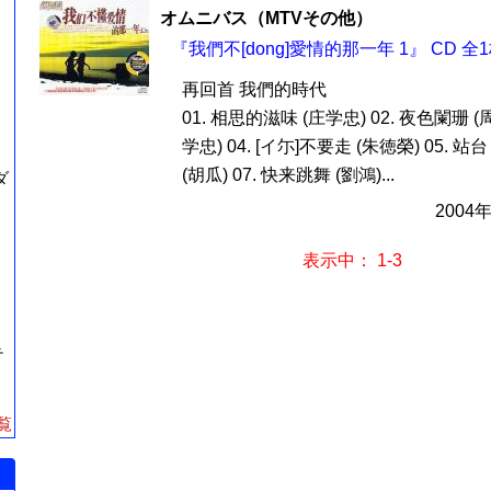
オムニバス（MTVその他）
『我們不[dong]愛情的那一年 1』 CD 全
再回首 我們的時代
01. 相思的滋味 (庄学忠) 02. 夜色闌珊 (周
学忠) 04. [イ尓]不要走 (朱徳榮) 05. 站台
(胡瓜) 07. 快来跳舞 (劉鴻)...
ダ
2004
表示中： 1-3
テ
覧