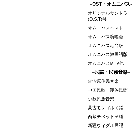
=OST・オムニバス
オリジナルサントラ
(O.S.T)盤
オムニバスベスト
オムニバス演唱会
オムニバス港台版
オムニバス韓国語版
オムニバスMTV他
=民謡・民族音楽=
台湾原住民音楽
中国民歌・漢族民謡
少数民族音楽
蒙古モンゴル民謡
西蔵チベット民謡
新疆ウィグル民謡