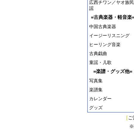
広西チワン／ヤオ族民
謡
=古典楽器・軽音楽
中国古典楽器
イージーリスニング
ヒーリング音楽
古典戯曲
童謡・儿歌
=楽譜・グッズ他=
写真集
楽譜集
カレンダー
グッズ
[
ご
※