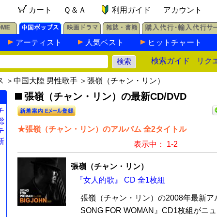
カート
Ｑ＆Ａ
利用ガイド
アカウント
アーティスト
人気ベスト
ヒットチャート
検索ガイド
リク
ス
＞
中国大陸 男性歌手
＞張嶺（チャン・リン）
張嶺（チャン・リン）の最新CD/DVD
チ
総
★張嶺（チャン・リン）のアルバム 全2タイトル
テ
新
表示中： 1-2
張嶺（チャン・リン）
『女人的歌』 CD 全1枚組
張嶺（チャン・リン）の2008年最新
SONG FOR WOMAN』CD1枚組が