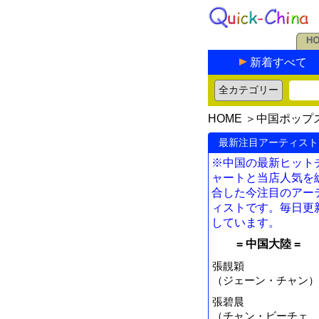
新着すべて
HOME
＞
中国ポップ
最新注目アーティスト
※中国の最新ヒット
ャートと当店人気を
合した今注目のアー
ィストです。毎日更
しています。
= 中国大陸 =
張靚穎
（ジェーン・チャン）
張碧晨
（チャン・ビーチェ