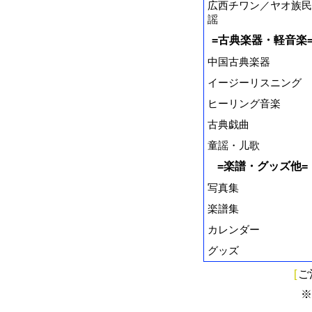
広西チワン／ヤオ族民
謡
=古典楽器・軽音楽
中国古典楽器
イージーリスニング
ヒーリング音楽
古典戯曲
童謡・儿歌
=楽譜・グッズ他=
写真集
楽譜集
カレンダー
グッズ
[
ご
※