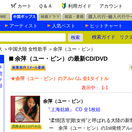
カート
Ｑ＆Ａ
利用ガイド
アカウント
アーティスト
人気ベスト
ヒットチャート
検索ガイド
リク
ス
＞
中国大陸 女性歌手
＞余萍（ユー・ピン）
余萍（ユー・ピン）の最新CD/DVD
チ
総
★余萍（ユー・ピン）のアルバム 全1タイトル
テ
新
表示中： 1-1
余萍（ユー・ピン）
『上海姑娘』 CD 全1枚組
“柔情[舌甘]歌女伶”と呼ばれる大陸の
ー 余萍（ユー・ピン）の1st発焼ア