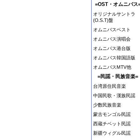
=OST・オムニバス
オリジナルサントラ
(O.S.T)盤
オムニバスベスト
オムニバス演唱会
オムニバス港台版
オムニバス韓国語版
オムニバスMTV他
=民謡・民族音楽=
台湾原住民音楽
中国民歌・漢族民謡
少数民族音楽
蒙古モンゴル民謡
西蔵チベット民謡
新疆ウィグル民謡