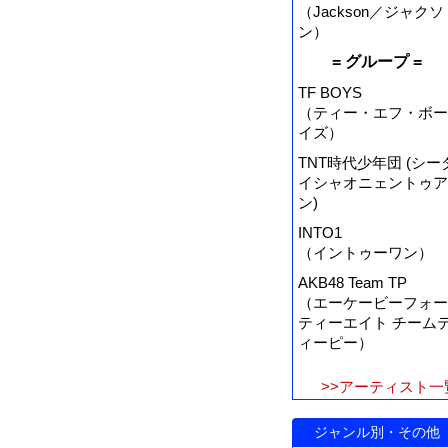
（Jackson／ジャクソ
ン）
= グループ =
TF BOYS
（ティー・エフ・ボー
イズ）
TNT時代少年団 (シー
イシャオニェントゥア
ン)
INTO1
（イントゥーワン）
AKB48 Team TP
（エーケービーフォー
ティーエイト チーム
ィーピー）
>>アーティスト一
ジャンル別・その他