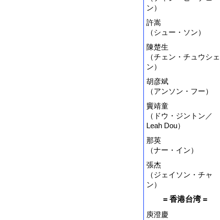
ン）
許嵩
（シュー・ソン）
陳楚生
（チェン・チュウシェ
ン）
胡彦斌
（アンソン・フー）
竇靖童
（ドウ・ジントン／
Leah Dou）
那英
（ナー・イン）
張杰
（ジェイソン・チャ
ン）
= 香港台湾 =
庾澄慶