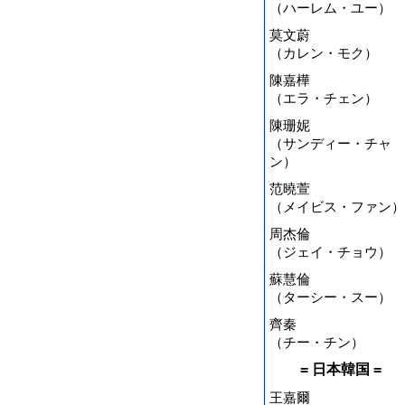
（ハーレム・ユー）
莫文蔚
（カレン・モク）
陳嘉樺
（エラ・チェン）
陳珊妮
（サンディー・チャ
ン）
范曉萱
（メイビス・ファン）
周杰倫
（ジェイ・チョウ）
蘇慧倫
（ターシー・スー）
齊秦
（チー・チン）
= 日本韓国 =
王嘉爾