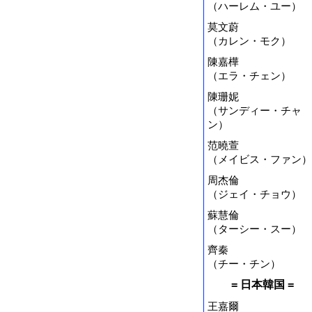
（ハーレム・ユー）
莫文蔚
（カレン・モク）
陳嘉樺
（エラ・チェン）
陳珊妮
（サンディー・チャ
ン）
范曉萱
（メイビス・ファン）
周杰倫
（ジェイ・チョウ）
蘇慧倫
（ターシー・スー）
齊秦
（チー・チン）
= 日本韓国 =
王嘉爾