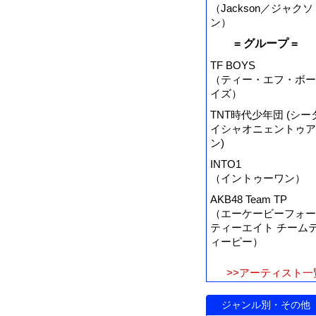
（Jackson／ジャクソ
ン）
= グループ =
TF BOYS
（ティー・エフ・ボー
イズ）
TNT時代少年団 (シー
イシャオニェントゥア
ン)
INTO1
（イントゥーワン）
AKB48 Team TP
（エーケービーフォー
ティーエイト チーム
ィーピー）
>>アーティスト一
ジャンル別・その他