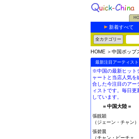
新着すべて
HOME
＞
中国ポップ
最新注目アーティスト
※中国の最新ヒット
ャートと当店人気を
合した今注目のアー
ィストです。毎日更
しています。
= 中国大陸 =
張靚穎
（ジェーン・チャン）
張碧晨
（チャン・ビーチェ