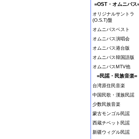
=OST・オムニバス
オリジナルサントラ
(O.S.T)盤
オムニバスベスト
オムニバス演唱会
オムニバス港台版
オムニバス韓国語版
オムニバスMTV他
=民謡・民族音楽=
台湾原住民音楽
中国民歌・漢族民謡
少数民族音楽
蒙古モンゴル民謡
西蔵チベット民謡
新疆ウィグル民謡