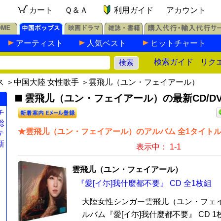
カート
Ｑ＆Ａ
利用ガイド
アカウント
アーティスト
人気ベスト
ヒットチャート
検索ガイド
リク
ス
＞
中国大陸 女性歌手
＞雲飛儿（ユン・フェイアール）
雲飛儿（ユン・フェイアール）の最新CD/DV
チ
総
★雲飛儿（ユン・フェイアール）のアルバム 全1タイト
テ
新
表示中： 1-1
雲飛儿（ユン・フェイアール）
『愛[イ尓]我什麼都不要』 CD 全1枚組
大陸女性シンガー雲飛儿（ユン・フェ
ルバム『愛[イ尓]我什麼都不要』 CD 