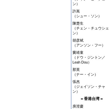
ン）
許嵩
（シュー・ソン）
陳楚生
（チェン・チュウシェ
ン）
胡彦斌
（アンソン・フー）
竇靖童
（ドウ・ジントン／
Leah Dou）
那英
（ナー・イン）
張杰
（ジェイソン・チャ
ン）
= 香港台湾 =
庾澄慶