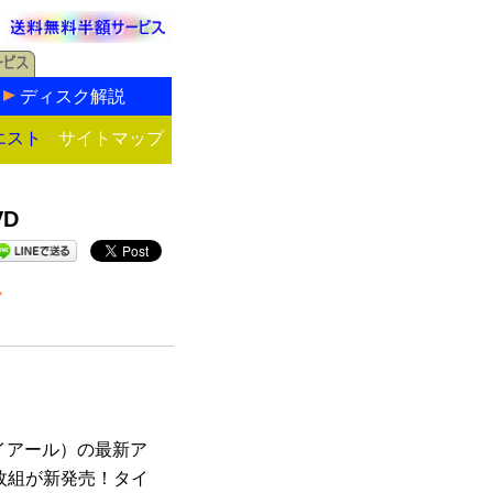
ディスク解説
エスト
サイトマップ
D
ル
イアール）の最新ア
1枚組が新発売！タイ