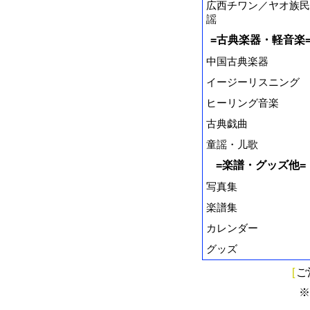
広西チワン／ヤオ族民
謡
=古典楽器・軽音楽
中国古典楽器
イージーリスニング
ヒーリング音楽
古典戯曲
童謡・儿歌
=楽譜・グッズ他=
写真集
楽譜集
カレンダー
グッズ
[
ご
※