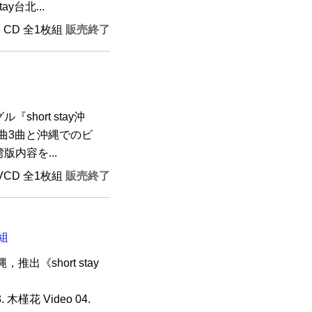
y台北...
年 CD 全1枚組
販売終了
hort stay沖
曲3曲と沖縄でのビ
内容を...
AVCD 全1枚組
販売終了
枚組
，推出《short stay
. 木槿花 Video 04.