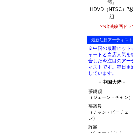
節』
HDVD（NTSC）7
組
>>出演映画ドラ
最新注目アーティスト
※中国の最新ヒット
ャートと当店人気を
合した今注目のアー
ィストです。毎日更
しています。
= 中国大陸 =
張靚穎
（ジェーン・チャン）
張碧晨
（チャン・ビーチェ
ン）
許嵩
（シュー・ソン）