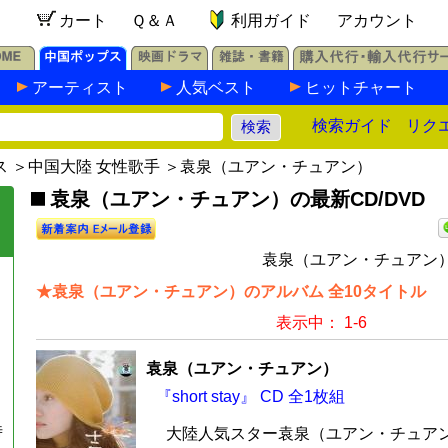
カート
Ｑ＆Ａ
利用ガイド
アカウント
アーティスト
人気ベスト
ヒットチャート
検索ガイド
リク
ス
＞
中国大陸 女性歌手
＞袁泉（ユアン・チュアン）
袁泉（ユアン・チュアン）の最新CD/DVD
袁泉（ユアン・チュアン）
★袁泉（ユアン・チュアン）のアルバム 全10タイトル
表示中： 1-6
袁泉（ユアン・チュアン）
『short stay』 CD 全1枚組
時
大陸人気スター袁泉（ユアン・チュアン）のS