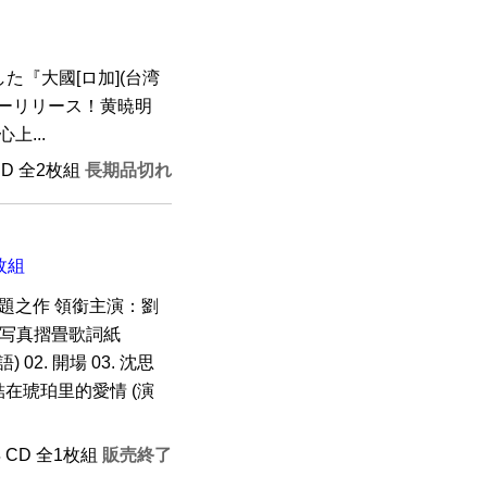
『大國[ロ加](台湾
ューリリース！黄暁明
上...
CD 全2枚組
長期品切れ
枚組
話題之作 領銜主演：劉
色写真摺畳歌詞紙
 02. 開場 03. 沈思
. 凝結在琥珀里的愛情 (演
年 CD 全1枚組
販売終了