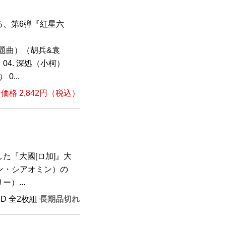
る、第6弾『紅星六
主題曲）（胡兵&袁
 04. 深処（小柯）
0...
格 2,842円（税込）
た『大國[ロ加]』大
ン・シアオミン）の
）...
CD 全2枚組
長期品切れ