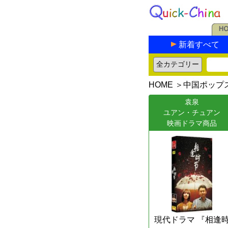
新着すべて
HOME
＞
中国ポップ
袁泉
ユアン・チュアン
映画ドラマ商品
現代ドラマ 『相逢