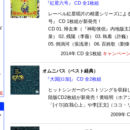
『紅星六号』 CD 全1枚組
レーベル紅星唱片の精選シリーズによ
号』 CD 1枚組が新発売！
ダ
CD 01. 帰去来（『神彫侠侶』内地版
泉） 02. 残陽（李薇） 03. 執着（許巍）
05. 倒淌河（張浅潜） 06. 百姓歌（劉偉） 
2014年 CD 全1枚組
キャンペーン価
オムニバス（ベスト経典）
テ
『大国[ロ加]』 CD 全2枚組
ヒットシンガーのベストソングを収録し
覧
陸版CD2枚組が新発売！黄暁明（ホア
「[イ尓]在我心上」や李[王文]（ココ・リー
2009年 
=