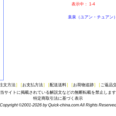
表示中： 1-4
袁泉（ユアン・チュアン）
注文方法
]
[
お支払方法
]
[
配送送料
]
[
お荷物追跡
]
[
ご返品
当サイトに掲載されている解説文などの無断転載を禁止します
特定商取引法に基づく表示
Copyright ©2001-2026 by Quick-china.com All Rights Reserve