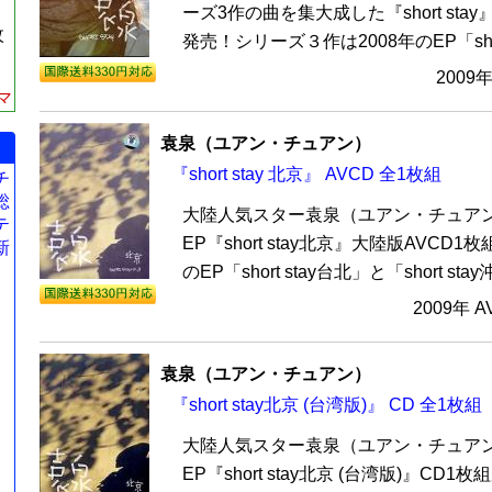
ーズ3作の曲を集大成した『short sta
枚
発売！シリーズ３作は2008年のEP「short 
2009
マ
袁泉（ユアン・チュアン）
『short stay 北京』 AVCD 全1枚組
チ
総
大陸人気スター袁泉（ユアン・チュアン
テ
EP『short stay北京』大陸版AVCD1
新
のEP「short stay台北」と「short sta
2009年 
袁泉（ユアン・チュアン）
『short stay北京 (台湾版)』 CD 全1枚組
大陸人気スター袁泉（ユアン・チュアン
EP『short stay北京 (台湾版)』C