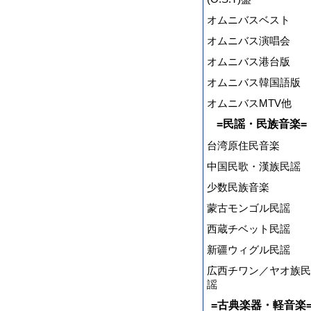
オムニバスベスト
オムニバス演唱会
オムニバス港台版
オムニバス韓国語版
オムニバスMTV他
=民謡・民族音楽=
台湾原住民音楽
中国民歌・漢族民謡
少数民族音楽
蒙古モンゴル民謡
西蔵チベット民謡
新疆ウィグル民謡
広西チワン／ヤオ族民
謡
=古典楽器・軽音楽