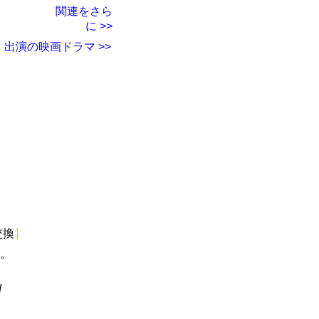
関連をさら
に >>
出演の映画ドラマ >>
交換
]
。
d