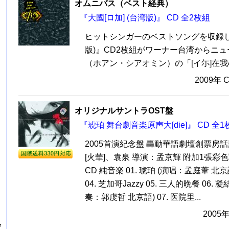
オムニバス（ベスト経典）
『大國[ロ加] (台湾版)』 CD 全2枚組
ヒットシンガーのベストソングを収録した
版)』CD2枚組がワーナー台湾からニ
（ホアン・シアオミン）の「[イ尓]在我心
2009年 
オリジナルサントラOST盤
『琥珀 舞台劇音楽原声大[die]』 CD 全1
2005首演紀念盤 轟動華語劇壇創票房
[火華]、袁泉 導演：孟京輝 附加1張彩
CD 純音楽 01. 琥珀 (演唱：孟庭葦 北京語)
04. 芝加哥Jazzy 05. 三人的晩餐 06
奏：郭虔哲 北京語) 07. 医院里...
2005
=