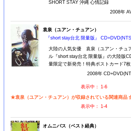
SHORT STAY 沖縄 心情記録
2008年 
袁泉（ユアン・チュアン）
『short stay台北 限量版』 CD+DVD(NT
大陸の人気女優 袁泉（ユアン・チュ
ル『short stay台北 限量版』の大陸版
量限定で新発売！特典ポストカード7枚が
2008年 CD+DVD(N
表示中： 1-6
★袁泉（ユアン・チュアン）が収録されている関連商品 
表示中： 1-4
オムニバス（ベスト経典）