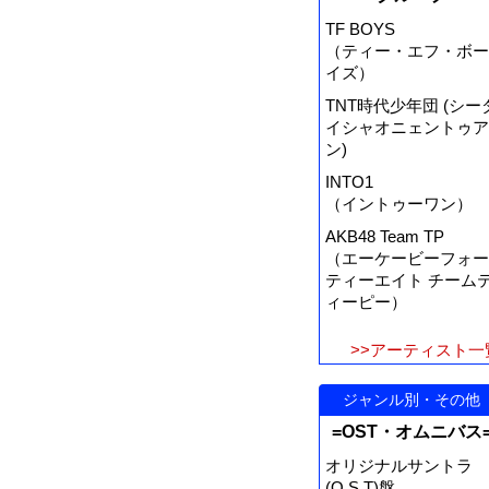
TF BOYS
（ティー・エフ・ボー
イズ）
TNT時代少年団 (シー
イシャオニェントゥア
ン)
INTO1
（イントゥーワン）
AKB48 Team TP
（エーケービーフォー
ティーエイト チーム
ィーピー）
>>アーティスト一
ジャンル別・その他
=OST・オムニバス
オリジナルサントラ
(O.S.T)盤