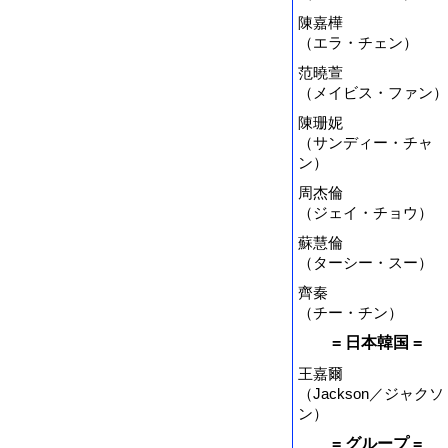
陳嘉樺
（エラ・チェン）
范曉萱
（メイビス・ファン）
陳珊妮
（サンディー・チャ
ン）
周杰倫
（ジェイ・チョウ）
蘇慧倫
（ターシー・スー）
齊秦
（チー・チン）
= 日本韓国 =
王嘉爾
（Jackson／ジャクソ
ン）
= グループ =