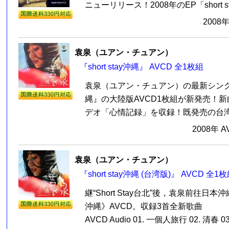
ニューリリース！2008年のEP「short sta
2008
袁泉（ユアン・チュアン）
『short stay沖縄』 AVCD 全1枚組
袁泉（ユアン・チュアン）の最新シングル『s
縄』の大陸版AVCD1枚組が新発売！新
デオ「心情記録」を収録！既発売の台湾版
2008年 
袁泉（ユアン・チュアン）
『short stay沖縄 (台湾版)』 AVCD 全1
継“Short Stay台北”後，袁泉前往日本沖縄
沖縄》AVCD。収録3首全新歌曲
AVCD Audio 01. 一個人旅行 02. 清春 03