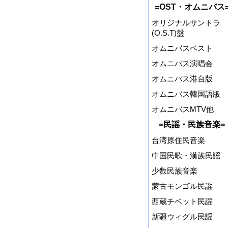
=OST・オムニバス
オリジナルサントラ
(O.S.T)盤
オムニバスベスト
オムニバス演唱会
オムニバス港台版
オムニバス韓国語版
オムニバスMTV他
=民謡・民族音楽=
台湾原住民音楽
中国民歌・漢族民謡
少数民族音楽
蒙古モンゴル民謡
西蔵チベット民謡
新疆ウィグル民謡