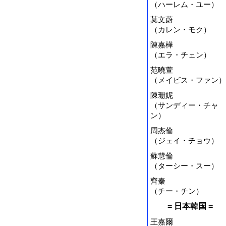
（ハーレム・ユー）
莫文蔚
（カレン・モク）
陳嘉樺
（エラ・チェン）
范曉萱
（メイビス・ファン）
陳珊妮
（サンディー・チャ
ン）
周杰倫
（ジェイ・チョウ）
蘇慧倫
（ターシー・スー）
齊秦
（チー・チン）
= 日本韓国 =
王嘉爾