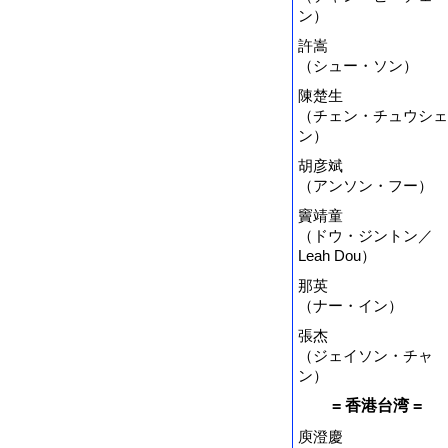
ン）
許嵩
（シュー・ソン）
陳楚生
（チェン・チュウシェ
ン）
胡彦斌
（アンソン・フー）
竇靖童
（ドウ・ジントン／
Leah Dou）
那英
（ナー・イン）
張杰
（ジェイソン・チャ
ン）
= 香港台湾 =
庾澄慶