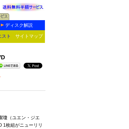
ディスク解説
エスト
サイトマップ
D
ル
潔瓊（ユエン・ジエ
D 1枚組がニューリリ