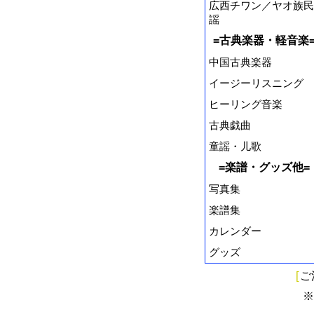
広西チワン／ヤオ族民
謡
=古典楽器・軽音楽
中国古典楽器
イージーリスニング
ヒーリング音楽
古典戯曲
童謡・儿歌
=楽譜・グッズ他=
写真集
楽譜集
カレンダー
グッズ
[
ご
※