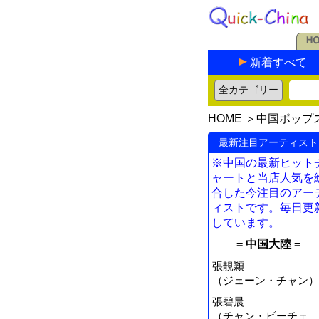
新着すべて
HOME
＞
中国ポップ
最新注目アーティスト
※中国の最新ヒット
ャートと当店人気を
合した今注目のアー
ィストです。毎日更
しています。
= 中国大陸 =
張靚穎
（ジェーン・チャン）
張碧晨
（チャン・ビーチェ