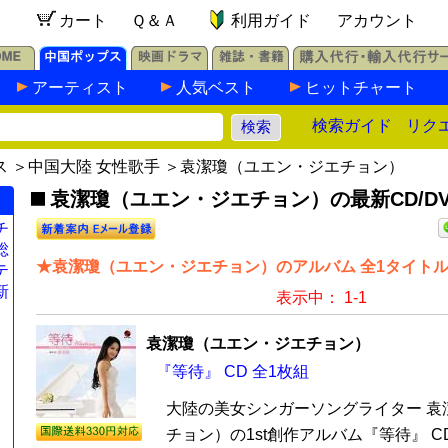
カート
Ｑ＆Ａ
利用ガイド
アカウント
アーティスト
人気ベスト
ヒットチャート
検索ガイド
リク
ス
＞
中国大陸 女性歌手
＞袁潔瓊（ユエン・ジエチョン）
袁潔瓊（ユエン・ジエチョン）の最新CD/DV
チ
総
★袁潔瓊（ユエン・ジエチョン）のアルバム 全1タイト
テ
新
表示中： 1-1
袁潔瓊（ユエン・ジエチョン）
『等待』 CD 全1枚組
大陸の美女シンガーソングライター 袁
チョン）の1st創作アルバム『等待』 C