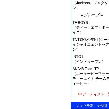
（Jackson／ジャクソ
ン）
= グループ =
TF BOYS
（ティー・エフ・ボー
イズ）
TNT時代少年団 (シー
イシャオニェントゥア
ン)
INTO1
（イントゥーワン）
AKB48 Team TP
（エーケービーフォー
ティーエイト チーム
ィーピー）
>>アーティスト一
ジャンル別・その他