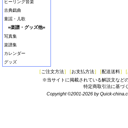
ヒーリング音楽
古典戯曲
童謡・儿歌
=楽譜・グッズ他=
写真集
楽譜集
カレンダー
グッズ
[
ご注文方法
]
[
お支払方法
]
[
配送送料
]
[
※当サイトに掲載されている解説文など
特定商取引法に基づ
Copyright ©2001-2026 by Quick-china.c