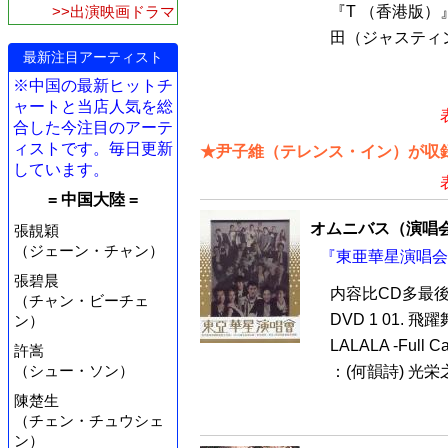
>>出演映画ドラマ
『T （香港版）
田（ジャスティン
最新注目アーティスト
※中国の最新ヒットチ
ャートと当店人気を総
合した今注目のアーテ
ィストです。毎日更新
★尹子維（テレンス・イン）が収録
しています。
= 中国大陸 =
オムニバス（演唱
張靚穎
（ジェーン・チャン）
『東亜華星演唱会 (
張碧晨
内容比CD多最
（チャン・ビーチェ
DVD 1 01. 飛
ン）
LALALA -Full 
許嵩
（シュー・ソン）
：(何韻詩) 光栄之
陳楚生
（チェン・チュウシェ
ン）