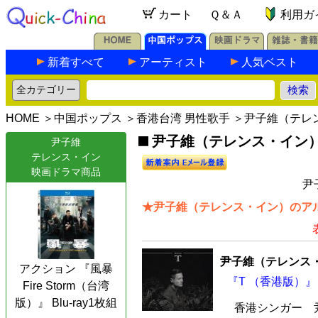
カート
Ｑ＆Ａ
利用ガ
新着すべて
アーティスト
人気ベスト
HOME
＞
中国ポップス
＞
香港台湾 男性歌手
＞尹子維（テレ
尹子維（テレンス・イン）の
尹子維
テレンス・イン
映画ドラマ商品
尹
★尹子維（テレンス・イン）のアル
尹子維（テレンス
アクション 『風暴
『T （香港版）』 
Fire Storm（台湾
版）』 Blu-ray1枚組
香港シンガー 