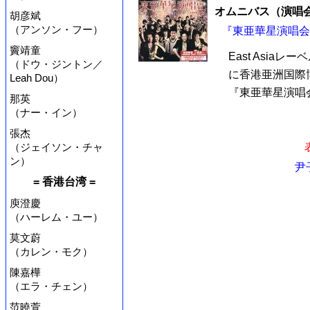
オムニバス（演唱
胡彦斌
（アンソン・フー）
『東亜華星演唱会 
竇靖童
East Asia
（ドウ・ジントン／
に香港亜洲国際
Leah Dou）
『東亜華星演唱会
那英
（ナー・イン）
張杰
（ジェイソン・チャ
ン）
尹
= 香港台湾 =
庾澄慶
（ハーレム・ユー）
莫文蔚
（カレン・モク）
陳嘉樺
（エラ・チェン）
范曉萱