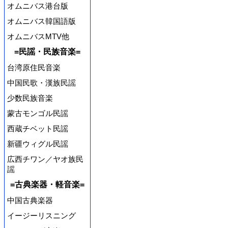
オムニバス港台版
オムニバス韓国語版
オムニバスMTV他
=民謡・民族音楽=
台湾原住民音楽
中国民歌・漢族民謡
少数民族音楽
蒙古モンゴル民謡
西蔵チベット民謡
新疆ウィグル民謡
広西チワン／ヤオ族民
謡
=古典楽器・軽音楽=
中国古典楽器
イージーリスニング