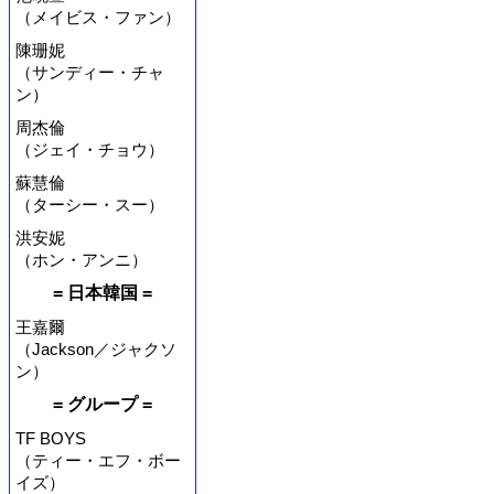
（メイビス・ファン）
陳珊妮
（サンディー・チャ
ン）
周杰倫
（ジェイ・チョウ）
蘇慧倫
（ターシー・スー）
洪安妮
（ホン・アンニ）
= 日本韓国 =
王嘉爾
（Jackson／ジャクソ
ン）
= グループ =
TF BOYS
（ティー・エフ・ボー
イズ）