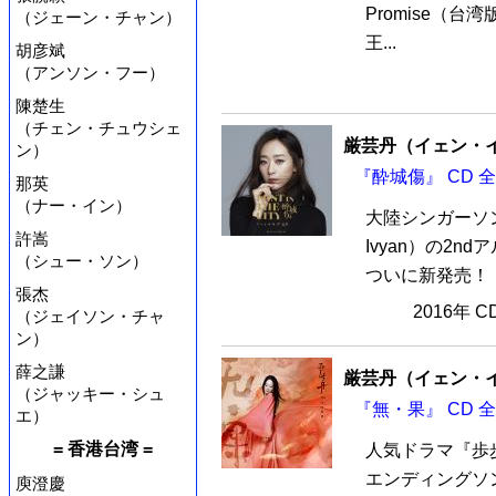
Promise（
（ジェーン・チャン）
王...
胡彦斌
（アンソン・フー）
陳楚生
（チェン・チュウシェ
厳芸丹（イェン・
ン）
『酔城傷』 CD 
那英
（ナー・イン）
大陸シンガーソ
許嵩
Ivyan）の2ndア
（シュー・ソン）
ついに新発売！ 
張杰
2016年 
（ジェイソン・チャ
ン）
薛之謙
厳芸丹（イェン・
（ジャッキー・シュ
『無・果』 CD 
エ）
= 香港台湾 =
人気ドラマ『歩
エンディングソ
庾澄慶