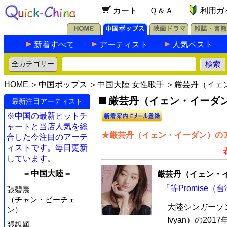
カート
Ｑ＆Ａ
利用ガ
新着すべて
アーティスト
人気ベスト
HOME
＞
中国ポップス
＞
中国大陸 女性歌手
＞厳芸丹（イェ
厳芸丹（イェン・イーダン）
最新注目アーティスト
※中国の最新ヒットチ
ャートと当店人気を総
★厳芸丹（イェン・イーダン）のア
合した今注目のアーテ
ィストです。毎日更新
しています。
= 中国大陸 =
厳芸丹（イェン・
『等Promise（
張碧晨
（チャン・ビーチェ
大陸シンガーソ
ン）
Ivyan）の2
張靚穎