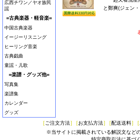
広西チワン／ヤオ族民
と鄭爽(ジェン・
謡
=古典楽器・軽音楽=
中国古典楽器
イージーリスニング
ヒーリング音楽
古典戯曲
童謡・儿歌
=楽譜・グッズ他=
写真集
楽譜集
カレンダー
グッズ
[
ご注文方法
]
[
お支払方法
]
[
配送送料
]
[
※当サイトに掲載されている解説文など
特定商取引法に基づ