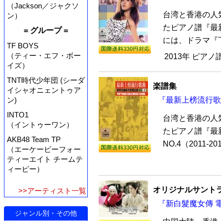
（Jackson／ジャクソ
台湾と香港の人
ン）
たピアノ譜『最
= グループ =
には、ドラマ『下
TF BOYS
（ティー・エフ・ボー
2013年 ピアノ
イズ）
TNT時代少年団 (シーダ
楽譜集
イシャオニェントゥア
『最新上榜流行歌曲
ン)
INTO1
台湾と香港の人
（イントゥーワン）
たピアノ譜『最
AKB48 Team TP
NO.4（2011
（エーケービーフォー
ティーエイト チームテ
ィーピー）
オリジナルサントラ
>>アーティスト一覧
『新白髮魔女傳 電
ジャンル別・その他