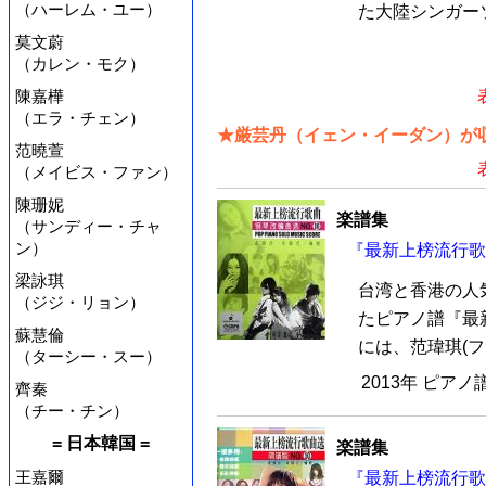
（ハーレム・ユー）
た大陸シンガーソ
莫文蔚
（カレン・モク）
陳嘉樺
（エラ・チェン）
★厳芸丹（イェン・イーダン）が収
范曉萱
（メイビス・ファン）
陳珊妮
楽譜集
（サンディー・チャ
ン）
『最新上榜流行歌曲
梁詠琪
台湾と香港の人
（ジジ・リョン）
たピアノ譜『最
蘇慧倫
には、范瑋琪(ファ
（ターシー・スー）
2013年 ピアノ
齊秦
（チー・チン）
= 日本韓国 =
楽譜集
王嘉爾
『最新上榜流行歌