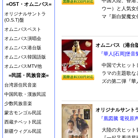
中国大陸、香港
=OST・オムニバス=
ウー）と人気女
オリジナルサントラ
マ『新白髪魔女傳
(O.S.T)盤
オムニバスベスト
オムニバス演唱会
オムニバス（港台
オムニバス港台版
『華人[石周]堡音
オムニバス韓国語版
中国で大ヒット
オムニバスMTV他
ラマの主題歌な
=民謡・民族音楽=
ズの第二弾『華人[
台湾原住民音楽
中国民歌・漢族民謡
少数民族音楽
オリジナルサントラ
蒙古モンゴル民謡
『凰図騰 電視原声
西蔵チベット民謡
大陸の大ヒット
新疆ウィグル民謡
『一起又看流星