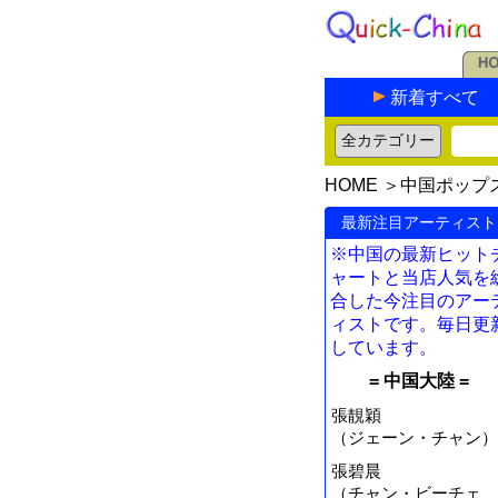
新着すべて
HOME
＞
中国ポップ
最新注目アーティスト
※中国の最新ヒット
ャートと当店人気を
合した今注目のアー
ィストです。毎日更
しています。
= 中国大陸 =
張靚穎
（ジェーン・チャン）
張碧晨
（チャン・ビーチェ