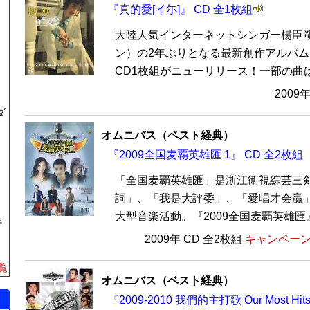
『真的愛[イ尓]』 CD 全1枚組
大陸人気インターネットシンガー楊臣
ン）の2年ぶりとなる最新創作アルバム
CD1枚組がニューリリース！一部の曲は彼
2009
ダ
オムニバス（ベスト経典）
『2009全国麦覇英雄匯 1』 CD 全2枚組
「全国麦覇英雄匯」是浙江衛視綜芸三
詞」、「我是大評委」、「愛唱才会贏
大型音楽活動。『2009全国麦覇英雄匯』
テ
2009年 CD 全2枚組
キャンペーン価
覧
オムニバス（ベスト経典）
『2009-2010 我們的主打歌 Our Most Hi