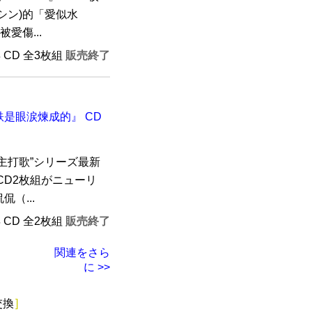
シン)的「愛似水
愛傷...
年 CD 全3枚組
販売終了
s 鋼鉄是眼涙煉成的』 CD
主打歌”シリーズ最新
CD2枚組がニューリ
（...
年 CD 全2枚組
販売終了
関連をさら
に >>
交換
]