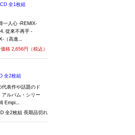
D 全1枚組
一人心 -REMIX-
. 從來不再乎 -
-（高進...
格 2,656円（税込）
D 全2枚組
の代表作や話題のド
・アルバム・シリー
mpi...
CD 全2枚組
長期品切れ