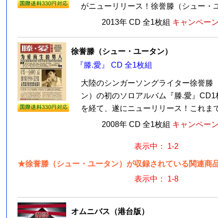
がニューリリース！徐誉滕（シュー・ユー
2013年 CD 全1枚組
キャンペーン価
徐誉滕（シュー・ユータン）
『滕.愛』 CD 全1枚組
大陸のシンガーソングライター徐誉滕
ン）の初のソロアルバム『滕.愛』CD1
を経て、遂にニューリリース！これまで任
2008年 CD 全1枚組
キャンペーン価
表示中： 1-2
★徐誉滕（シュー・ユータン）が収録されている関連商品 
表示中： 1-8
オムニバス（港台版）