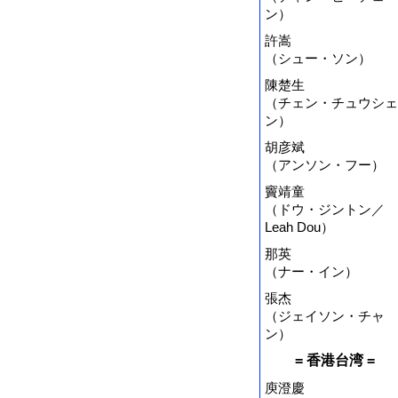
ン）
許嵩
（シュー・ソン）
陳楚生
（チェン・チュウシェ
ン）
胡彦斌
（アンソン・フー）
竇靖童
（ドウ・ジントン／
Leah Dou）
那英
（ナー・イン）
張杰
（ジェイソン・チャ
ン）
= 香港台湾 =
庾澄慶