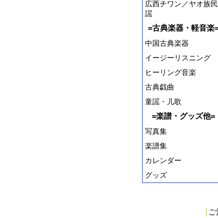
広西チワン／ヤオ族民
謡
=古典楽器・軽音楽
中国古典楽器
イージーリスニング
ヒーリング音楽
古典戯曲
童謡・儿歌
=楽譜・グッズ他=
写真集
楽譜集
カレンダー
グッズ
[
ご