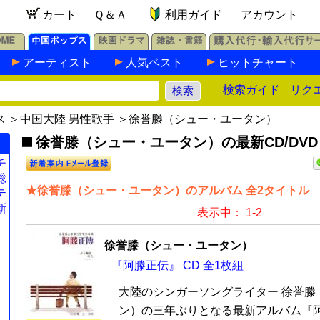
カート
Ｑ＆Ａ
利用ガイド
アカウント
アーティスト
人気ベスト
ヒットチャート
検索ガイド
リク
ス
＞
中国大陸 男性歌手
＞徐誉滕（シュー・ユータン）
徐誉滕（シュー・ユータン）の最新CD/DVD
チ
総
★徐誉滕（シュー・ユータン）のアルバム 全2タイトル
テ
新
表示中： 1-2
徐誉滕（シュー・ユータン）
『阿滕正伝』 CD 全1枚組
大陸のシンガーソングライター 徐誉滕
ン）の三年ぶりとなる最新アルバム『阿滕