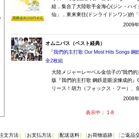
組，集合了大陸歌手金海心(ジン・ハイ
仙」，東来東往(ドンライドンワン)的「被
=
2009
オムニバス（ベスト経典）
『我們的主打歌 Our Most Hits Song
全2枚組
大陸メジャーレーベル金信子の”我們的
版『我們的主打歌 鋼鉄是眼涙煉成的』
リース！胡力（フォックス・フー）、侃侃
2008
表示中： 1-8
注文方法
]
[
お支払方法
]
[
配送送料
]
[
お荷物追跡
]
[
ご返品