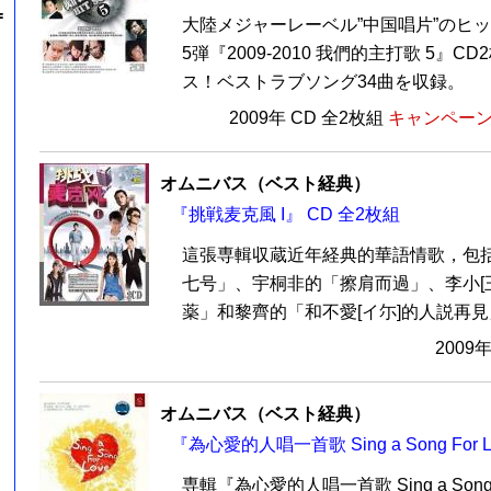
=
大陸メジャーレーベル”中国唱片”のヒ
5弾『2009-2010 我們的主打歌 5』
ス！ベストラブソング34曲を収録。
2009年 CD 全2枚組
キャンペーン価
オムニバス（ベスト経典）
『挑戦麦克風 I』 CD 全2枚組
這張専輯収蔵近年経典的華語情歌，包
七号」、宇桐非的「擦肩而過」、李小[
薬」和黎齊的「和不愛[イ尓]的人説再見」等
2009
オムニバス（ベスト経典）
『為心愛的人唱一首歌 Sing a Song For 
専輯『為心愛的人唱一首歌 Sing a Song F