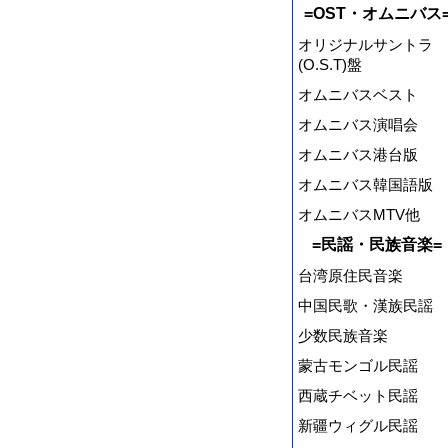
=OST・オムニバス
オリジナルサントラ
(O.S.T)盤
オムニバスベスト
オムニバス演唱会
オムニバス港台版
オムニバス韓国語版
オムニバスMTV他
=民謡・民族音楽=
台湾原住民音楽
中国民歌・漢族民謡
少数民族音楽
蒙古モンゴル民謡
西蔵チベット民謡
新疆ウィグル民謡