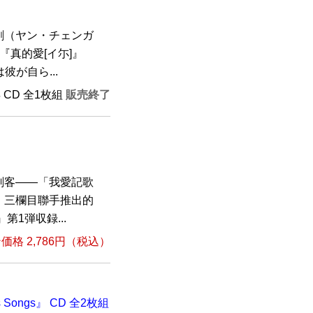
剛（ヤン・チェンガ
『真的愛[イ尓]』
が自ら...
年 CD 全1枚組
販売終了
剣客――「我愛記歌
」三欄目聯手推出的
第1弾収録...
格 2,786円（税込）
ts Songs』 CD 全2枚組