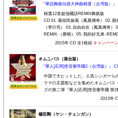
『華語舞曲玩很大神曲精選（台湾版）』 C
精選12首超強國語REMIX舞曲版
CD 01. 最炫民族風（鳳凰傳奇） 02. 願得
（李行亮） 03. 自由自在（鳳凰傳奇） 04
REMIX-（蔡曉） 05. 我的好兄弟 -REMIX
2015年 CD 全1枚組
キャンペーン価
オムニバス（港台版）
『華人[石周]堡音樂帝國2（台湾版）』 C
中国で大ヒットした、人気シンガーら
ラマの主題歌などを集めたオムニバス
ズの第二弾『華人[石周]堡音樂帝國 第2輯 E
2013年 
楊臣剛（ヤン・チェンガン）