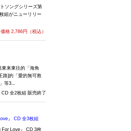
ットソングシリーズ第
CD2枚組がニューリリー
格 2,786円（税込）
括東来東往的「海角
王路]的「愛的無可救
3...
年 CD 全2枚組
販売終了
Love』 CD 全3枚組
or Love』 CD 3枚