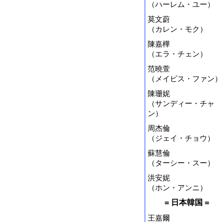
（ハーレム・ユー）
莫文蔚
（カレン・モク）
陳嘉樺
（エラ・チェン）
范曉萱
（メイビス・ファン）
陳珊妮
（サンディー・チャ
ン）
周杰倫
（ジェイ・チョウ）
蘇慧倫
（ターシー・スー）
洪安妮
（ホン・アンニ）
= 日本韓国 =
王嘉爾