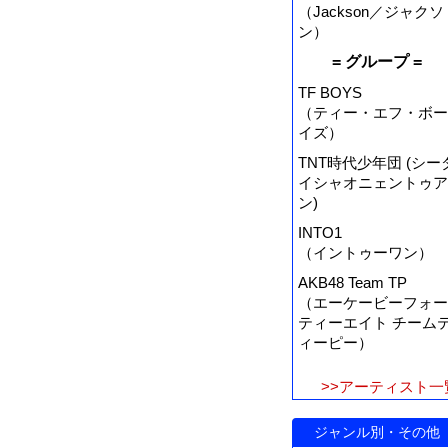
（Jackson／ジャクソ
ン）
= グループ =
TF BOYS
（ティー・エフ・ボー
イズ）
TNT時代少年団 (シー
イシャオニェントゥア
ン)
INTO1
（イントゥーワン）
AKB48 Team TP
（エーケービーフォー
ティーエイト チーム
ィーピー）
>>アーティスト一
ジャンル別・その他