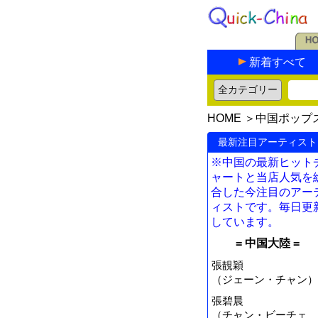
新着すべて
HOME
＞
中国ポップ
最新注目アーティスト
※中国の最新ヒット
ャートと当店人気を
合した今注目のアー
ィストです。毎日更
しています。
= 中国大陸 =
張靚穎
（ジェーン・チャン）
張碧晨
（チャン・ビーチェ