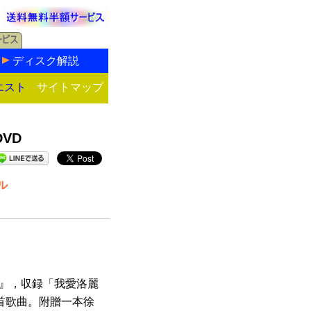
ディスク解説
エスト
サイトマップ
VD
ル
比』，収録「我愛洛麗
首歌曲。附贈一本徐