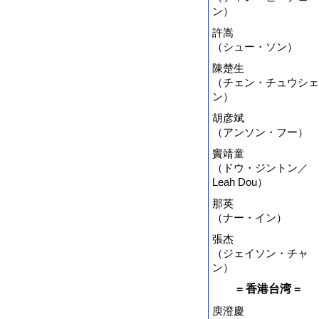
ン）
許嵩
（シュー・ソン）
陳楚生
（チェン・チュウシェ
ン）
胡彦斌
（アンソン・フー）
竇靖童
（ドウ・ジントン／
Leah Dou）
那英
（ナー・イン）
張杰
（ジェイソン・チャ
ン）
= 香港台湾 =
庾澄慶