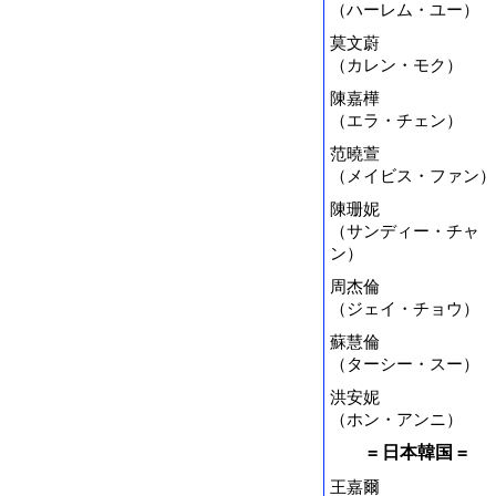
（ハーレム・ユー）
莫文蔚
（カレン・モク）
陳嘉樺
（エラ・チェン）
范曉萱
（メイビス・ファン）
陳珊妮
（サンディー・チャ
ン）
周杰倫
（ジェイ・チョウ）
蘇慧倫
（ターシー・スー）
洪安妮
（ホン・アンニ）
= 日本韓国 =
王嘉爾