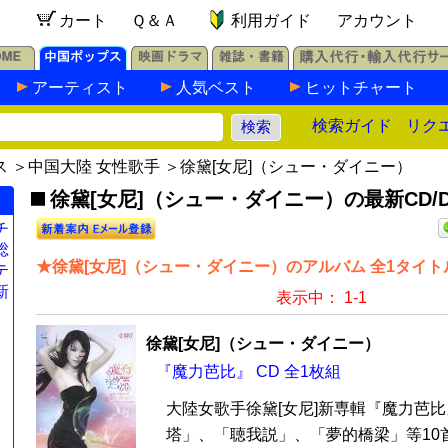
カート
Ｑ＆Ａ
利用ガイド
アカウント
アーティスト
人気ベスト
ヒットチャート
検索ガイド
リク
ス
＞
中国大陸 女性歌手
＞徐黛[女尼]（シュー・ダイニー）
徐黛[女尼]（シュー・ダイニー）の最新CD/D
チ
総
★徐黛[女尼]（シュー・ダイニー）のアルバム 全1タイト
テ
新
表示中： 1-1
徐黛[女尼]（シュー・ダイニー）
『魔力芭比』 CD 全1枚組
大陸女歌手徐黛[女尼]新専輯『魔力芭
塔」、「聴我説」、「夢的橋梁」等10