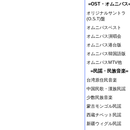
=OST・オムニバス
オリジナルサントラ
(O.S.T)盤
オムニバスベスト
オムニバス演唱会
オムニバス港台版
オムニバス韓国語版
オムニバスMTV他
=民謡・民族音楽=
台湾原住民音楽
中国民歌・漢族民謡
少数民族音楽
蒙古モンゴル民謡
西蔵チベット民謡
新疆ウィグル民謡