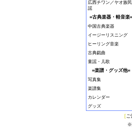
広西チワン／ヤオ族民
謡
=古典楽器・軽音楽
中国古典楽器
イージーリスニング
ヒーリング音楽
古典戯曲
童謡・儿歌
=楽譜・グッズ他=
写真集
楽譜集
カレンダー
グッズ
[
ご
※