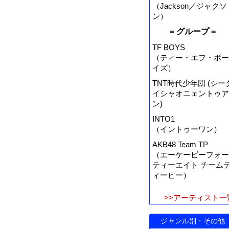
（Jackson／ジャクソ
ン）
= グループ =
TF BOYS
（ティー・エフ・ボー
イズ）
TNT時代少年団 (シー
イシャオニェントゥア
ン)
INTO1
（イントゥーワン）
AKB48 Team TP
（エーケービーフォー
ティーエイト チーム
ィーピー）
>>アーティスト一
ジャンル別・その他