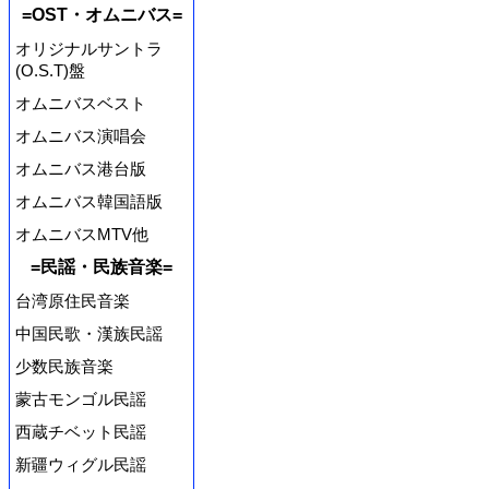
=OST・オムニバス=
オリジナルサントラ
(O.S.T)盤
オムニバスベスト
オムニバス演唱会
オムニバス港台版
オムニバス韓国語版
オムニバスMTV他
=民謡・民族音楽=
台湾原住民音楽
中国民歌・漢族民謡
少数民族音楽
蒙古モンゴル民謡
西蔵チベット民謡
新疆ウィグル民謡