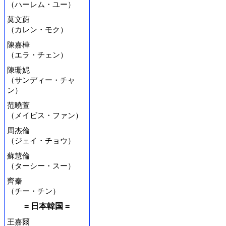
（ハーレム・ユー）
莫文蔚
（カレン・モク）
陳嘉樺
（エラ・チェン）
陳珊妮
（サンディー・チャ
ン）
范曉萱
（メイビス・ファン）
周杰倫
（ジェイ・チョウ）
蘇慧倫
（ターシー・スー）
齊秦
（チー・チン）
= 日本韓国 =
王嘉爾