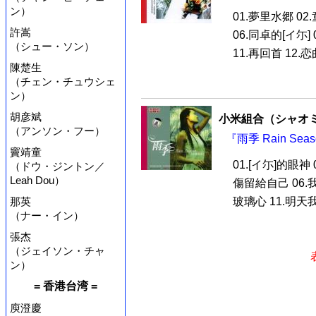
ン）
01.夢里水郷 02
許嵩
06.同卓的[イ尓] 
（シュー・ソン）
11.再回首 12.恋
陳楚生
（チェン・チュウシェ
ン）
胡彦斌
小米組合（シャオ
（アンソン・フー）
『雨季 Rain Sea
竇靖童
01.[イ尓]的眼神
（ドウ・ジントン／
Leah Dou）
傷留給自己 06.我
那英
玻璃心 11.明天我
（ナー・イン）
張杰
（ジェイソン・チャ
ン）
= 香港台湾 =
庾澄慶