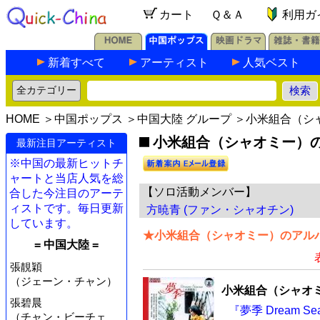
カート
Ｑ＆Ａ
利用ガ
新着すべて
アーティスト
人気ベスト
HOME
＞
中国ポップス
＞
中国大陸 グループ
＞小米組合（シ
小米組合（シャオミー）の最
最新注目アーティスト
※中国の最新ヒットチ
ャートと当店人気を総
【ソロ活動メンバー】
合した今注目のアーテ
ィストです。毎日更新
方暁青 (ファン・シャオチン)
しています。
★小米組合（シャオミー）のアルバ
= 中国大陸 =
張靚穎
（ジェーン・チャン）
小米組合（シャオ
張碧晨
『夢季 Dream Se
（チャン・ビーチェ