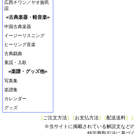
広西チワン／ヤオ族民
謡
=古典楽器・軽音楽=
中国古典楽器
イージーリスニング
ヒーリング音楽
古典戯曲
童謡・儿歌
=楽譜・グッズ他=
写真集
楽譜集
カレンダー
グッズ
[
ご注文方法
]
[
お支払方法
]
[
配送送料
]
[
※当サイトに掲載されている解説文など
特定商取引法に基づ