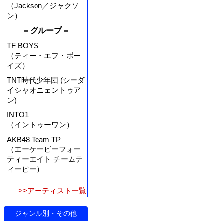
（Jackson／ジャクソ
ン）
= グループ =
TF BOYS
（ティー・エフ・ボー
イズ）
TNT時代少年団 (シーダ
イシャオニェントゥア
ン)
INTO1
（イントゥーワン）
AKB48 Team TP
（エーケービーフォー
ティーエイト チームテ
ィーピー）
>>アーティスト一覧
ジャンル別・その他