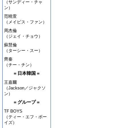
（サンディー・チャ
ン）
范曉萱
（メイビス・ファン）
周杰倫
（ジェイ・チョウ）
蘇慧倫
（ターシー・スー）
齊秦
（チー・チン）
= 日本韓国 =
王嘉爾
（Jackson／ジャクソ
ン）
= グループ =
TF BOYS
（ティー・エフ・ボー
イズ）