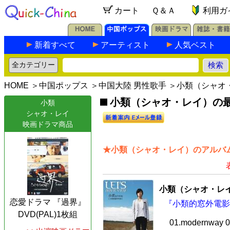
カート
Ｑ＆Ａ
利用ガ
新着すべて
アーティスト
人気ベスト
HOME
＞
中国ポップス
＞
中国大陸 男性歌手
＞小類（シャオ
小類（シャオ・レイ）の最新
小類
シャオ・レイ
映画ドラマ商品
★小類（シャオ・レイ）のアルバム
小類（シャオ・レ
恋愛ドラマ 『過界』
『小類的窓外電影』
DVD(PAL)1枚組
01.modernwa