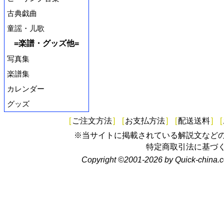
古典戯曲
童謡・儿歌
=楽譜・グッズ他=
写真集
楽譜集
カレンダー
グッズ
[
ご注文方法
]
[
お支払方法
]
[
配送送料
]
[
※当サイトに掲載されている解説文など
特定商取引法に基づ
Copyright ©2001-2026 by Quick-china.c