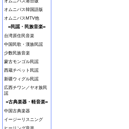
オムニバス港台版
オムニバス韓国語版
オムニバスMTV他
=民謡・民族音楽=
台湾原住民音楽
中国民歌・漢族民謡
少数民族音楽
蒙古モンゴル民謡
西蔵チベット民謡
新疆ウィグル民謡
広西チワン／ヤオ族民
謡
=古典楽器・軽音楽=
中国古典楽器
イージーリスニング
ヒーリング音楽