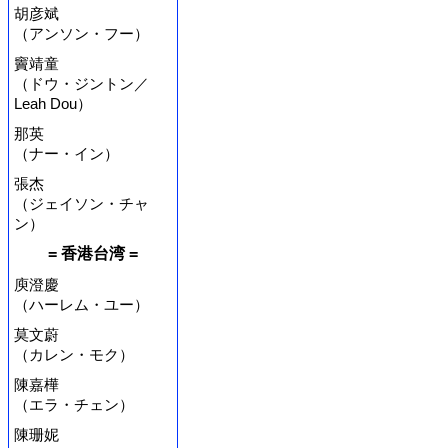
胡彦斌
（アンソン・フー）
竇靖童
（ドウ・ジントン／
Leah Dou）
那英
（ナー・イン）
張杰
（ジェイソン・チャ
ン）
= 香港台湾 =
庾澄慶
（ハーレム・ユー）
莫文蔚
（カレン・モク）
陳嘉樺
（エラ・チェン）
陳珊妮