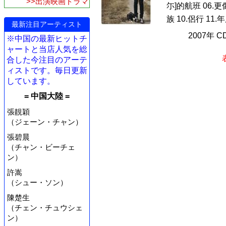
>>出演映画ドラマ
尓]的航班 06.更
族 10.侶行 11
最新注目アーティスト
2007年 
※中国の最新ヒットチ
ャートと当店人気を総
合した今注目のアーテ
ィストです。毎日更新
しています。
= 中国大陸 =
張靚穎
（ジェーン・チャン）
張碧晨
（チャン・ビーチェ
ン）
許嵩
（シュー・ソン）
陳楚生
（チェン・チュウシェ
ン）