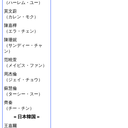
（ハーレム・ユー）
莫文蔚
（カレン・モク）
陳嘉樺
（エラ・チェン）
陳珊妮
（サンディー・チャ
ン）
范曉萱
（メイビス・ファン）
周杰倫
（ジェイ・チョウ）
蘇慧倫
（ターシー・スー）
齊秦
（チー・チン）
= 日本韓国 =
王嘉爾