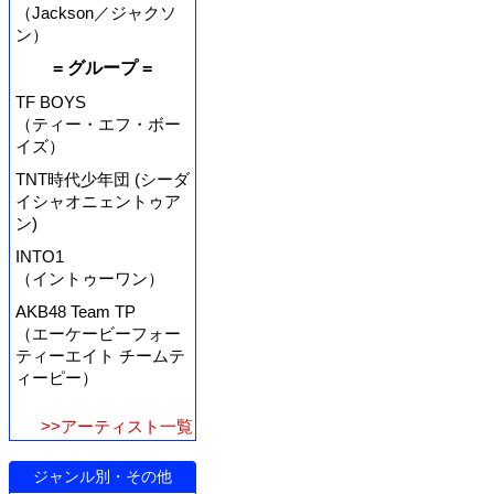
（Jackson／ジャクソ
ン）
= グループ =
TF BOYS
（ティー・エフ・ボー
イズ）
TNT時代少年団 (シーダ
イシャオニェントゥア
ン)
INTO1
（イントゥーワン）
AKB48 Team TP
（エーケービーフォー
ティーエイト チームテ
ィーピー）
>>アーティスト一覧
ジャンル別・その他