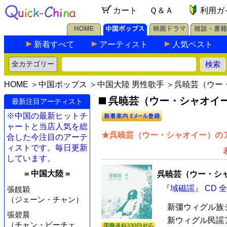
カート
Ｑ＆Ａ
利用ガ
新着すべて
アーティスト
人気ベスト
HOME
＞
中国ポップス
＞
中国大陸 男性歌手
＞呉暁芸（ウー
呉暁芸（ウー・シャオイー）
最新注目アーティスト
※中国の最新ヒットチ
ャートと当店人気を総
★呉暁芸（ウー・シャオイー）のア
合した今注目のアーテ
ィストです。毎日更新
しています。
= 中国大陸 =
呉暁芸（ウー・シ
『域磁謡』 CD 
張靚穎
（ジェーン・チャン）
新彊ウィグル族
張碧晨
新ウィグル民謡ア
（チャン・ビーチェ