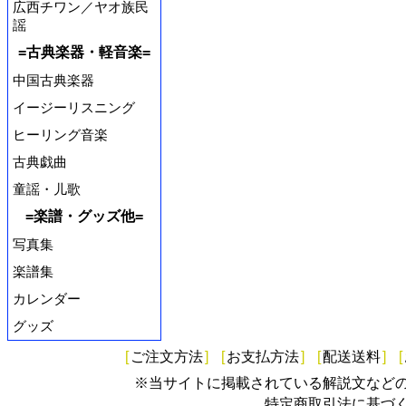
広西チワン／ヤオ族民
謡
=古典楽器・軽音楽=
中国古典楽器
イージーリスニング
ヒーリング音楽
古典戯曲
童謡・儿歌
=楽譜・グッズ他=
写真集
楽譜集
カレンダー
グッズ
[
ご注文方法
]
[
お支払方法
]
[
配送送料
]
[
※当サイトに掲載されている解説文など
特定商取引法に基づ