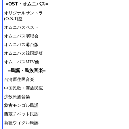
=OST・オムニバス=
オリジナルサントラ
(O.S.T)盤
オムニバスベスト
オムニバス演唱会
オムニバス港台版
オムニバス韓国語版
オムニバスMTV他
=民謡・民族音楽=
台湾原住民音楽
中国民歌・漢族民謡
少数民族音楽
蒙古モンゴル民謡
西蔵チベット民謡
新疆ウィグル民謡