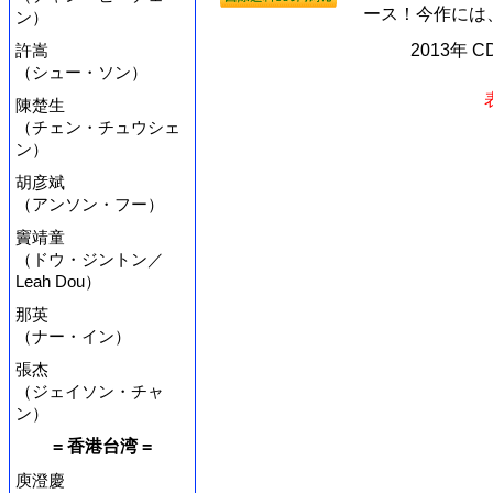
ース！今作には、
ン）
許嵩
2013年 
（シュー・ソン）
陳楚生
（チェン・チュウシェ
ン）
胡彦斌
（アンソン・フー）
竇靖童
（ドウ・ジントン／
Leah Dou）
那英
（ナー・イン）
張杰
（ジェイソン・チャ
ン）
= 香港台湾 =
庾澄慶