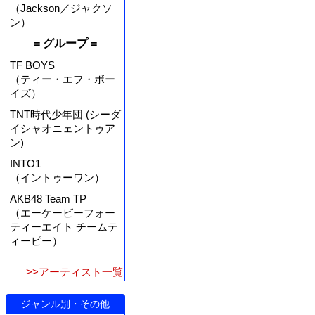
（Jackson／ジャクソ
ン）
= グループ =
TF BOYS
（ティー・エフ・ボー
イズ）
TNT時代少年団 (シーダ
イシャオニェントゥア
ン)
INTO1
（イントゥーワン）
AKB48 Team TP
（エーケービーフォー
ティーエイト チームテ
ィーピー）
>>アーティスト一覧
ジャンル別・その他