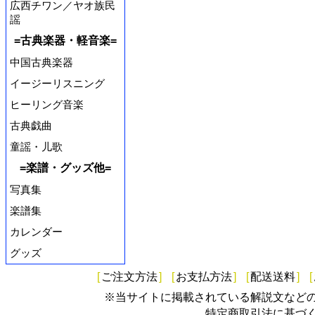
広西チワン／ヤオ族民
謡
=古典楽器・軽音楽=
中国古典楽器
イージーリスニング
ヒーリング音楽
古典戯曲
童謡・儿歌
=楽譜・グッズ他=
写真集
楽譜集
カレンダー
グッズ
[
ご注文方法
]
[
お支払方法
]
[
配送送料
]
[
※当サイトに掲載されている解説文など
特定商取引法に基づ