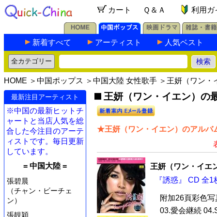
カート
Ｑ＆Ａ
利用ガ
新着すべて
アーティスト
人気ベスト
HOME
＞
中国ポップス
＞
中国大陸 女性歌手
＞王妍（ワン・
王妍（ワン・イエン）の最新
最新注目アーティスト
※中国の最新ヒットチ
ャートと当店人気を総
★王妍（ワン・イエン）のアルバム
合した今注目のアーテ
ィストです。毎日更新
しています。
= 中国大陸 =
王妍（ワン・イエ
『誘惑』 CD 全1
張碧晨
（チャン・ビーチェ
附加26頁彩色写真
ン）
03.愛会継続 04.
張靚穎