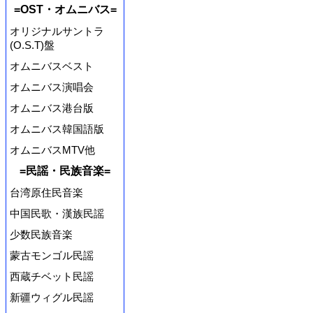
=OST・オムニバス=
オリジナルサントラ
(O.S.T)盤
オムニバスベスト
オムニバス演唱会
オムニバス港台版
オムニバス韓国語版
オムニバスMTV他
=民謡・民族音楽=
台湾原住民音楽
中国民歌・漢族民謡
少数民族音楽
蒙古モンゴル民謡
西蔵チベット民謡
新疆ウィグル民謡