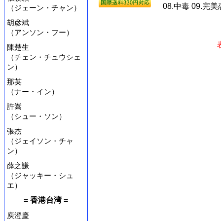
08.中毒 09.完美恋
（ジェーン・チャン）
胡彦斌
（アンソン・フー）
陳楚生
（チェン・チュウシェ
ン）
那英
（ナー・イン）
許嵩
（シュー・ソン）
張杰
（ジェイソン・チャ
ン）
薛之謙
（ジャッキー・シュ
エ）
= 香港台湾 =
庾澄慶