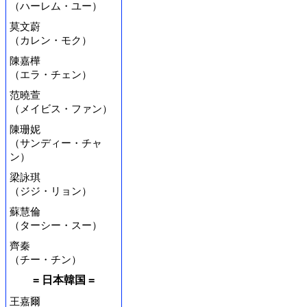
（ハーレム・ユー）
莫文蔚
（カレン・モク）
陳嘉樺
（エラ・チェン）
范曉萱
（メイビス・ファン）
陳珊妮
（サンディー・チャ
ン）
梁詠琪
（ジジ・リョン）
蘇慧倫
（ターシー・スー）
齊秦
（チー・チン）
= 日本韓国 =
王嘉爾