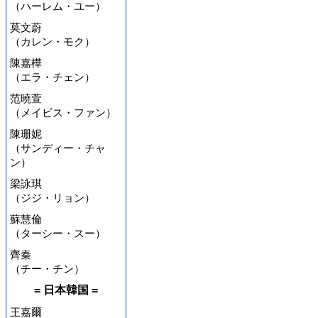
（ハーレム・ユー）
莫文蔚
（カレン・モク）
陳嘉樺
（エラ・チェン）
范曉萱
（メイビス・ファン）
陳珊妮
（サンディー・チャ
ン）
梁詠琪
（ジジ・リョン）
蘇慧倫
（ターシー・スー）
齊秦
（チー・チン）
= 日本韓国 =
王嘉爾