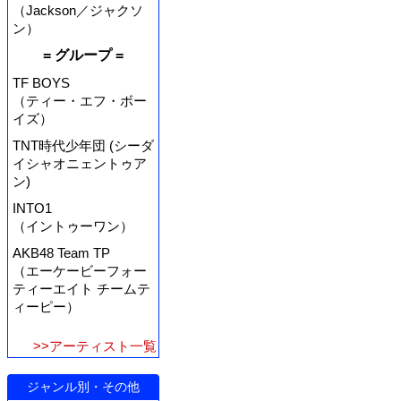
（Jackson／ジャクソ
ン）
= グループ =
TF BOYS
（ティー・エフ・ボー
イズ）
TNT時代少年団 (シーダ
イシャオニェントゥア
ン)
INTO1
（イントゥーワン）
AKB48 Team TP
（エーケービーフォー
ティーエイト チームテ
ィーピー）
>>アーティスト一覧
ジャンル別・その他