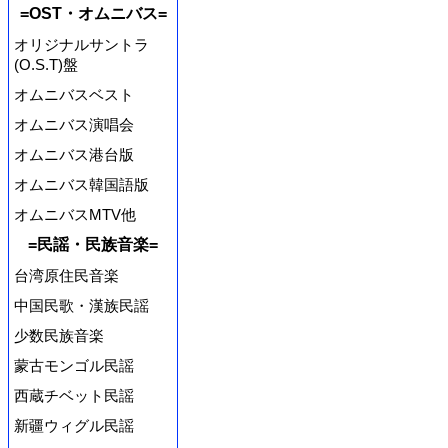
=OST・オムニバス=
オリジナルサントラ
(O.S.T)盤
オムニバスベスト
オムニバス演唱会
オムニバス港台版
オムニバス韓国語版
オムニバスMTV他
=民謡・民族音楽=
台湾原住民音楽
中国民歌・漢族民謡
少数民族音楽
蒙古モンゴル民謡
西蔵チベット民謡
新疆ウィグル民謡