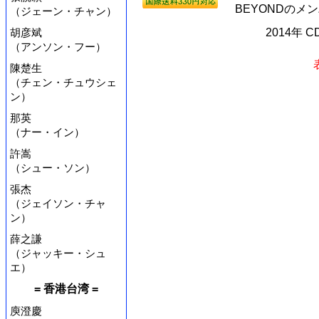
BEYONDのメ
（ジェーン・チャン）
胡彦斌
2014年 
（アンソン・フー）
陳楚生
（チェン・チュウシェ
ン）
那英
（ナー・イン）
許嵩
（シュー・ソン）
張杰
（ジェイソン・チャ
ン）
薛之謙
（ジャッキー・シュ
エ）
= 香港台湾 =
庾澄慶