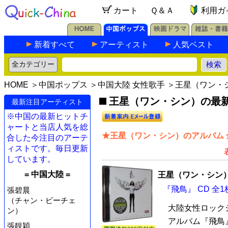
カート
Ｑ＆Ａ
利用ガ
新着すべて
アーティスト
人気ベスト
HOME
＞
中国ポップス
＞
中国大陸 女性歌手
＞王星（ワン・
王星（ワン・シン）の最新C
最新注目アーティスト
※中国の最新ヒットチ
ャートと当店人気を総
★王星（ワン・シン）のアルバム 
合した今注目のアーテ
ィストです。毎日更新
しています。
= 中国大陸 =
王星（ワン・シン
『飛鳥』 CD 全1
張碧晨
（チャン・ビーチェ
大陸女性ロック
ン）
アルバム『飛鳥』
張靚穎