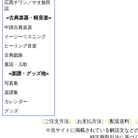
広西チワン／ヤオ族民
謡
=古典楽器・軽音楽=
中国古典楽器
イージーリスニング
ヒーリング音楽
古典戯曲
童謡・儿歌
=楽譜・グッズ他=
写真集
楽譜集
カレンダー
グッズ
[
ご注文方法
]
[
お支払方法
]
[
配送送料
]
[
※当サイトに掲載されている解説文など
特定商取引法に基づ