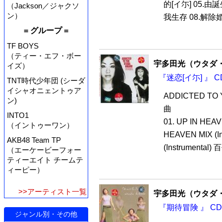
的[イ尓] 05.由誕
（Jackson／ジャクソ
ン）
我生存 08.解除婚
= グループ =
TF BOYS
（ティー・エフ・ボー
宇多田光（ウタダ
イズ）
『迷恋[イ尓] 』 C
TNT時代少年団 (シーダ
イシャオニェントゥア
ADDICTED 
ン)
曲
INTO1
01. UP IN HEA
（イントゥーワン）
HEAVEN MIX (I
AKB48 Team TP
(Instrument
（エーケービーフォー
ティーエイト チームテ
ィーピー）
>>アーティスト一覧
宇多田光（ウタダ
『期待冒険 』 CD
ジャンル別・その他