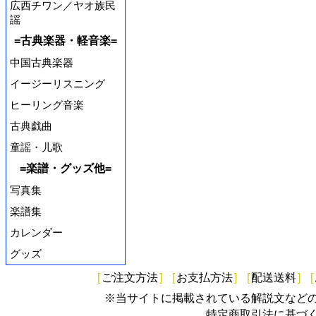
広西チワン／ヤオ族民
謡
=古典楽器・軽音楽=
中国古典楽器
イージーリスニング
ヒーリング音楽
古典戯曲
童謡・儿歌
=楽譜・グッズ他=
写真集
楽譜集
カレンダー
グッズ
[
ご注文方法
]
[
お支払方法
]
[
配送送料
]
[
※当サイトに掲載されている解説文など
特定商取引法に基づ