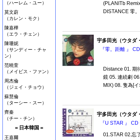
（ハーレム・ユー）
(PLANITb Remix
DISTANCE 零。距
莫文蔚
（カレン・モク）
陳嘉樺
（エラ・チェン）
宇多田光（ウタダ
陳珊妮
『零。距離 』 CD
（サンディー・チャ
ン）
范曉萱
Distance 01.
（メイビス・ファン）
鏡 05. 連続劇 06
周杰倫
MIX) 08. 隻為[イ尓
（ジェイ・チョウ）
蘇慧倫
（ターシー・スー）
齊秦
宇多田光（ウタダ
（チー・チン）
『U STAR 』 C
= 日本韓国 =
01.STAR 02
王嘉爾