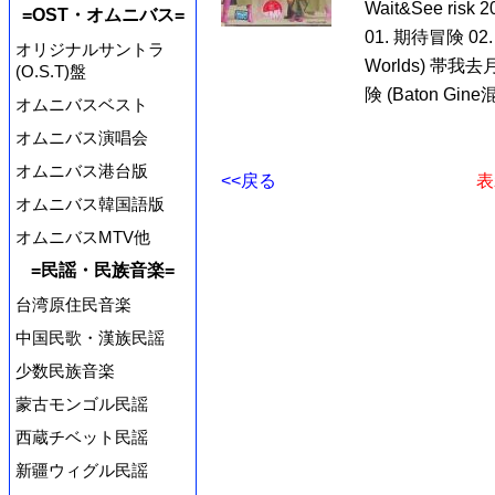
Wait&See ri
=OST・オムニバス=
01. 期待冒険 02. [
オリジナルサントラ
Worlds) 帯我
(O.S.T)盤
険 (Baton Gine
オムニバスベスト
オムニバス演唱会
オムニバス港台版
<<戻る
表
オムニバス韓国語版
オムニバスMTV他
=民謡・民族音楽=
台湾原住民音楽
中国民歌・漢族民謡
少数民族音楽
蒙古モンゴル民謡
西蔵チベット民謡
新疆ウィグル民謡