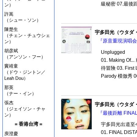
級秘密 07.最後距離
ン）
許嵩
（シュー・ソン）
陳楚生
宇多田光（ウタダ
（チェン・チュウシェ
『原音重現演唱会全
ン）
胡彦斌
Unplugged
（アンソン・フー）
01. Making O
竇靖童
待冒険 03. First 
（ドウ・ジントン／
Parody 模倣秀 06
Leah Dou）
那英
（ナー・イン）
張杰
宇多田光（ウタダ
（ジェイソン・チャ
『最後距離 FINAL
ン）
= 香港台湾 =
宇多田光出道至
01. FINAL DI
庾澄慶