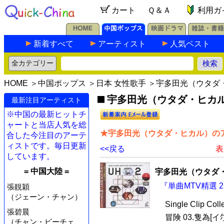
カート
Ｑ＆Ａ
利用ガ
新着すべて
アーティスト
人気ベスト
HOME
＞
中国ポップス
＞
日本 女性歌手
＞宇多田光（ウタダ
宇多田光（ウタダ・ヒカ
最新注目アーティスト
※中国の最新ヒットチ
ャートと当店人気を総
★宇多田光（ウタダ・ヒカル）のア
合した今注目のアーテ
ィストです。毎日更新
<<戻る
表
しています。
= 中国大陸 =
宇多田光（ウタダ
『単曲MTV精選 2 
張靚穎
（ジェーン・チャン）
Single Clip C
張碧晨
冒険 03.隻為[イ尓
（チャン・ビーチェ