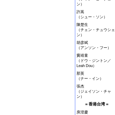
ン）
許嵩
（シュー・ソン）
陳楚生
（チェン・チュウシェ
ン）
胡彦斌
（アンソン・フー）
竇靖童
（ドウ・ジントン／
Leah Dou）
那英
（ナー・イン）
張杰
（ジェイソン・チャ
ン）
= 香港台湾 =
庾澄慶