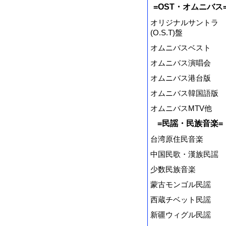
=OST・オムニバス
オリジナルサントラ
(O.S.T)盤
オムニバスベスト
オムニバス演唱会
オムニバス港台版
オムニバス韓国語版
オムニバスMTV他
=民謡・民族音楽=
台湾原住民音楽
中国民歌・漢族民謡
少数民族音楽
蒙古モンゴル民謡
西蔵チベット民謡
新疆ウィグル民謡