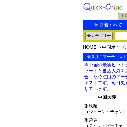
新着すべて
HOME
＞
中国ポップ
最新注目アーティスト
※中国の最新ヒット
ャートと当店人気を
合した今注目のアー
ィストです。毎日更
しています。
= 中国大陸 =
張靚穎
（ジェーン・チャン）
張碧晨
（チャン・ビーチェ