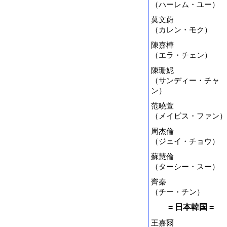
（ハーレム・ユー）
莫文蔚
（カレン・モク）
陳嘉樺
（エラ・チェン）
陳珊妮
（サンディー・チャ
ン）
范曉萱
（メイビス・ファン）
周杰倫
（ジェイ・チョウ）
蘇慧倫
（ターシー・スー）
齊秦
（チー・チン）
= 日本韓国 =
王嘉爾