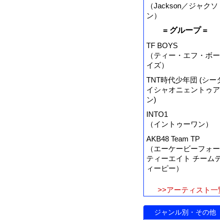
（Jackson／ジャクソ
ン）
= グループ =
TF BOYS
（ティー・エフ・ボー
イズ）
TNT時代少年団 (シー
イシャオニェントゥア
ン)
INTO1
（イントゥーワン）
AKB48 Team TP
（エーケービーフォー
ティーエイト チーム
ィーピー）
>>アーティスト一
ジャンル別・その他