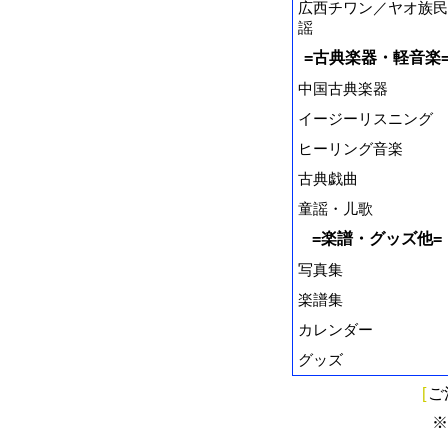
広西チワン／ヤオ族民
謡
=古典楽器・軽音楽
中国古典楽器
イージーリスニング
ヒーリング音楽
古典戯曲
童謡・儿歌
=楽譜・グッズ他=
写真集
楽譜集
カレンダー
グッズ
[
ご
※