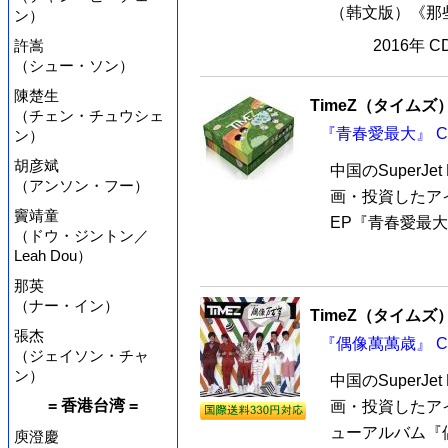
（韩文版）《那些
ン）
許嵩
2016年 
（シュー・ソン）
陳楚生
TimeZ（タイムズ
（チェン・チュウシェ
『青春愛最大』 C
ン）
胡彦斌
中国のSuperJet
（アンソン・フー）
画・投資したアイ
竇靖童
EP『青春愛最大』
（ドウ・ジントン／
Leah Dou）
那英
（ナー・イン）
TimeZ（タイムズ
張杰
『偶像萬萬歳』 C
（ジェイソン・チャ
ン）
中国のSuperJet
= 香港台湾 =
画・投資したアイ
ューアルバム『偶
庾澄慶