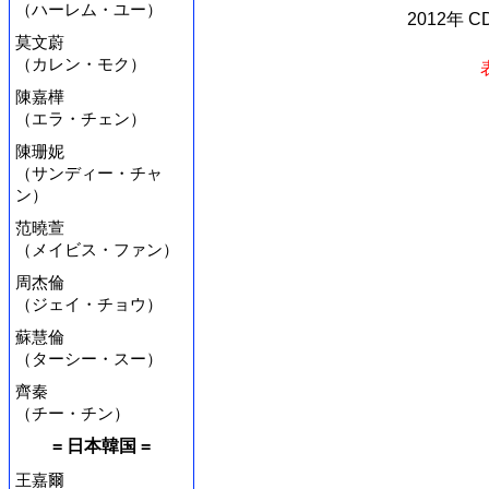
（ハーレム・ユー）
2012年 
莫文蔚
（カレン・モク）
陳嘉樺
（エラ・チェン）
陳珊妮
（サンディー・チャ
ン）
范曉萱
（メイビス・ファン）
周杰倫
（ジェイ・チョウ）
蘇慧倫
（ターシー・スー）
齊秦
（チー・チン）
= 日本韓国 =
王嘉爾