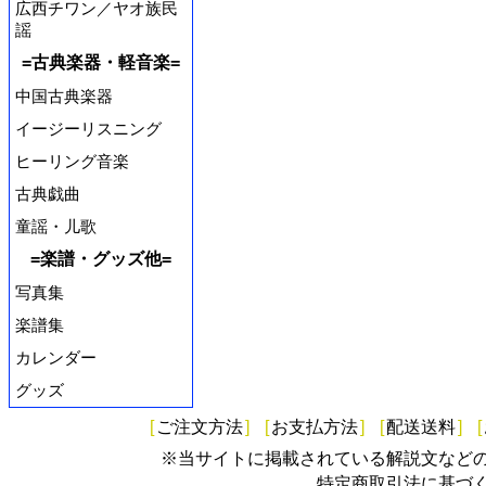
広西チワン／ヤオ族民
謡
=古典楽器・軽音楽=
中国古典楽器
イージーリスニング
ヒーリング音楽
古典戯曲
童謡・儿歌
=楽譜・グッズ他=
写真集
楽譜集
カレンダー
グッズ
[
ご注文方法
]
[
お支払方法
]
[
配送送料
]
[
※当サイトに掲載されている解説文など
特定商取引法に基づ