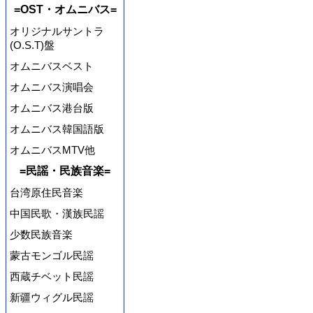
=OST・オムニバス=
オリジナルサントラ
(O.S.T)盤
オムニバスベスト
オムニバス演唱会
オムニバス港台版
オムニバス韓国語版
オムニバスMTV他
=民謡・民族音楽=
台湾原住民音楽
中国民歌・漢族民謡
少数民族音楽
蒙古モンゴル民謡
西蔵チベット民謡
新疆ウィグル民謡