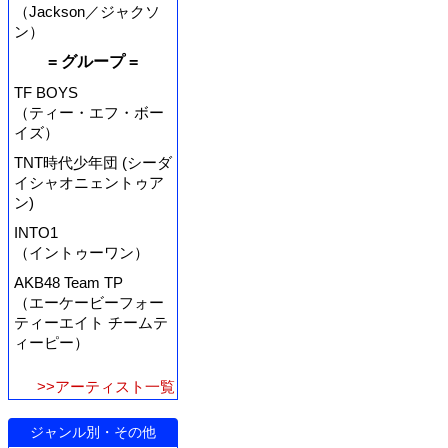
（Jackson／ジャクソ
ン）
= グループ =
TF BOYS
（ティー・エフ・ボー
イズ）
TNT時代少年団 (シーダ
イシャオニェントゥア
ン)
INTO1
（イントゥーワン）
AKB48 Team TP
（エーケービーフォー
ティーエイト チームテ
ィーピー）
>>アーティスト一覧
ジャンル別・その他