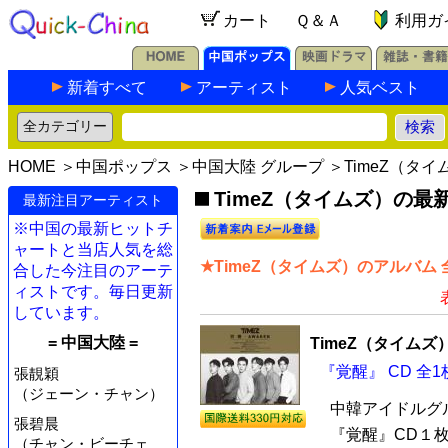
カート
Ｑ＆Ａ
利用ガ
新着すべて
アーティスト
人気ベスト
HOME
＞
中国ポップス
＞
中国大陸 グループ
＞TimeZ（タイ
TimeZ（タイムズ）の最新
最新注目アーティスト
※中国の最新ヒットチ
ャートと当店人気を総
★TimeZ（タイムズ）のアルバム 
合した今注目のアーテ
ィストです。毎日更新
しています。
= 中国大陸 =
TimeZ（タイムズ
『覚醒』 CD 全1
張靚穎
（ジェーン・チャン）
中韓アイドルグル
張碧晨
『覚醒』CD１
（チャン・ビーチェ