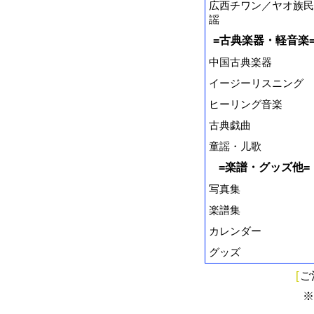
広西チワン／ヤオ族民
謡
=古典楽器・軽音楽
中国古典楽器
イージーリスニング
ヒーリング音楽
古典戯曲
童謡・儿歌
=楽譜・グッズ他=
写真集
楽譜集
カレンダー
グッズ
[
ご
※