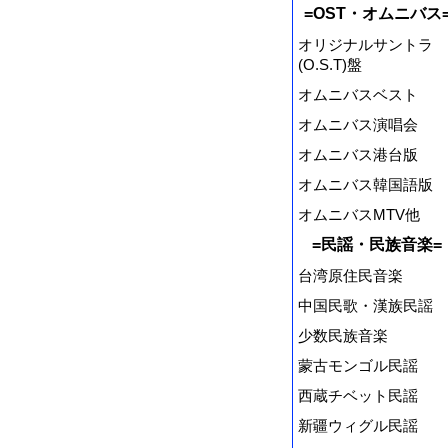
=OST・オムニバス
オリジナルサントラ
(O.S.T)盤
オムニバスベスト
オムニバス演唱会
オムニバス港台版
オムニバス韓国語版
オムニバスMTV他
=民謡・民族音楽=
台湾原住民音楽
中国民歌・漢族民謡
少数民族音楽
蒙古モンゴル民謡
西蔵チベット民謡
新疆ウィグル民謡