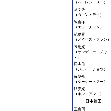
（ハーレム・ユー）
莫文蔚
（カレン・モク）
陳嘉樺
（エラ・チェン）
范曉萱
（メイビス・ファン）
陳珊妮
（サンディー・チャ
ン）
周杰倫
（ジェイ・チョウ）
蘇慧倫
（ターシー・スー）
洪安妮
（ホン・アンニ）
= 日本韓国 =
王嘉爾