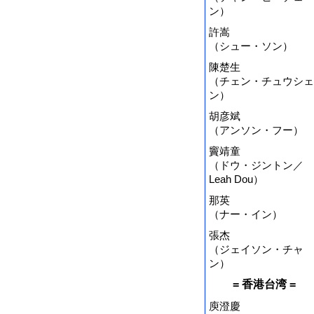
ン）
許嵩
（シュー・ソン）
陳楚生
（チェン・チュウシェ
ン）
胡彦斌
（アンソン・フー）
竇靖童
（ドウ・ジントン／
Leah Dou）
那英
（ナー・イン）
張杰
（ジェイソン・チャ
ン）
= 香港台湾 =
庾澄慶