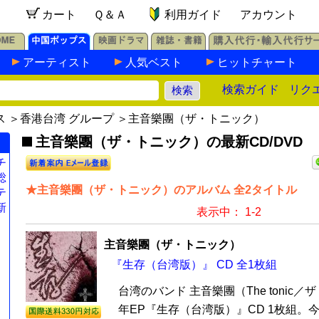
カート
Ｑ＆Ａ
利用ガイド
アカウント
アーティスト
人気ベスト
ヒットチャート
検索ガイド
リク
ス
＞
香港台湾 グループ
＞主音樂團（ザ・トニック）
主音樂團（ザ・トニック）の最新CD/DVD
チ
総
★主音樂團（ザ・トニック）のアルバム 全2タイトル
テ
新
表示中： 1-2
主音樂團（ザ・トニック）
『生存（台湾版）』 CD 全1枚組
台湾のバンド 主音樂團（The tonic／
年EP『生存（台湾版）』CD 1枚組。