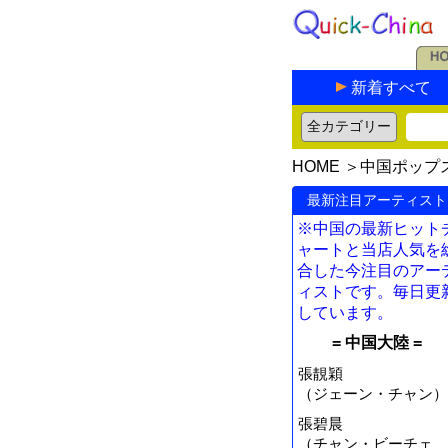
新着すべて
HOME
＞
中国ポップ
最新注目アーティスト
※中国の最新ヒット
ャートと当店人気を
合した今注目のアー
ィストです。毎日更
しています。
= 中国大陸 =
張靚穎
（ジェーン・チャン）
張碧晨
（チャン・ビーチェ