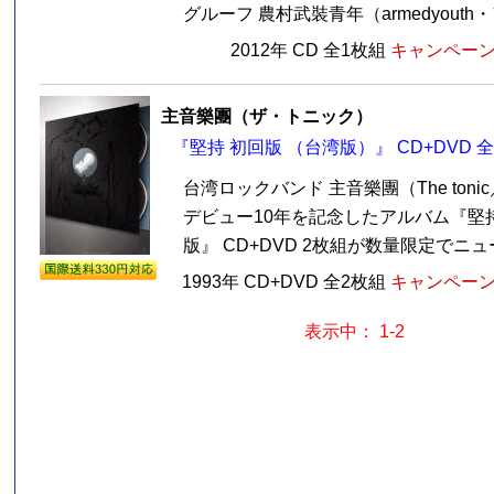
グルーフ 農村武裝青年（armedyouth・ア
2012年 CD 全1枚組
キャンペーン価
主音樂團（ザ・トニック）
『堅持 初回版 （台湾版）』 CD+DVD 
台湾ロックバンド 主音樂團（The ton
デビュー10年を記念したアルバム『堅
版』 CD+DVD 2枚組が数量限定でニュー
1993年 CD+DVD 全2枚組
キャンペーン価
表示中： 1-2