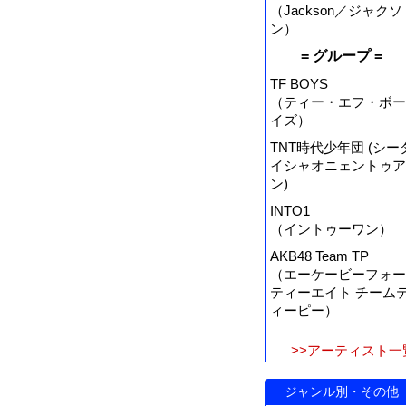
（Jackson／ジャクソ
ン）
= グループ =
TF BOYS
（ティー・エフ・ボー
イズ）
TNT時代少年団 (シー
イシャオニェントゥア
ン)
INTO1
（イントゥーワン）
AKB48 Team TP
（エーケービーフォー
ティーエイト チーム
ィーピー）
>>アーティスト一
ジャンル別・その他