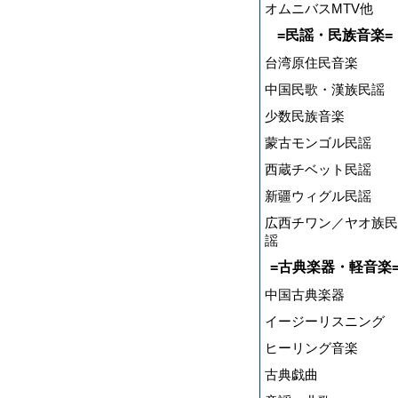
オムニバスMTV他
=民謡・民族音楽=
台湾原住民音楽
中国民歌・漢族民謡
少数民族音楽
蒙古モンゴル民謡
西蔵チベット民謡
新疆ウィグル民謡
広西チワン／ヤオ族民
謡
=古典楽器・軽音楽
中国古典楽器
イージーリスニング
ヒーリング音楽
古典戯曲