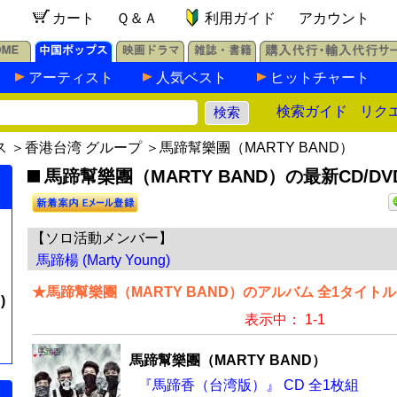
カート
Ｑ＆Ａ
利用ガイド
アカウント
アーティスト
人気ベスト
ヒットチャート
検索ガイド
リク
ス
＞
香港台湾 グループ
＞馬蹄幫樂團（MARTY BAND）
馬蹄幫樂團（MARTY BAND）の最新CD/DV
【ソロ活動メンバー】
馬蹄楊 (Marty Young)
★馬蹄幫樂團（MARTY BAND）のアルバム 全1タイトル
)
表示中： 1-1
馬蹄幫樂團（MARTY BAND）
『馬蹄香（台湾版）』 CD 全1枚組