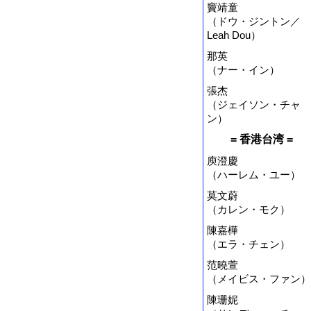
竇靖童
（ドウ・ジントン／
Leah Dou）
那英
（ナー・イン）
張杰
（ジェイソン・チャ
ン）
= 香港台湾 =
庾澄慶
（ハーレム・ユー）
莫文蔚
（カレン・モク）
陳嘉樺
（エラ・チェン）
范曉萱
（メイビス・ファン）
陳珊妮