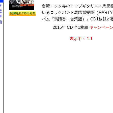
チ
台湾ロック界のトップギタリスト馬蹄楊（Ma
総
いるロックバンド馬蹄幫樂團（MARTY B
テ
バム『馬蹄香（台湾版）』CD1枚組が遂
新
2015年 CD 全1枚組
キャンペーン価
表示中： 1-1