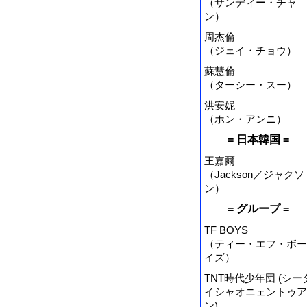
（サンディー・チャ
ン）
周杰倫
（ジェイ・チョウ）
蘇慧倫
（ターシー・スー）
洪安妮
（ホン・アンニ）
= 日本韓国 =
王嘉爾
（Jackson／ジャクソ
ン）
= グループ =
TF BOYS
（ティー・エフ・ボー
イズ）
TNT時代少年団 (シー
イシャオニェントゥア
ン)