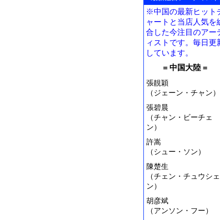
※中国の最新ヒット
ャートと当店人気を
合した今注目のアー
ィストです。毎日更
しています。
= 中国大陸 =
張靚穎
（ジェーン・チャン）
張碧晨
（チャン・ビーチェ
ン）
許嵩
（シュー・ソン）
陳楚生
（チェン・チュウシェ
ン）
胡彦斌
（アンソン・フー）