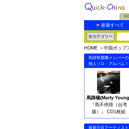
新着すべて
HOME
＞
中国ポップ
馬蹄幫樂團メンバーの
個人ソロ・アルバム！
馬蹄楊(Marty Young
『馬不停蹄（台湾
版）』 CD1枚組
最新注目アーティスト