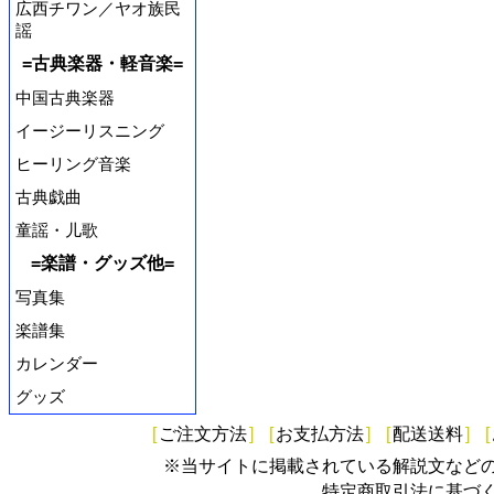
広西チワン／ヤオ族民
謡
=古典楽器・軽音楽=
中国古典楽器
イージーリスニング
ヒーリング音楽
古典戯曲
童謡・儿歌
=楽譜・グッズ他=
写真集
楽譜集
カレンダー
グッズ
[
ご注文方法
]
[
お支払方法
]
[
配送送料
]
[
※当サイトに掲載されている解説文など
特定商取引法に基づ