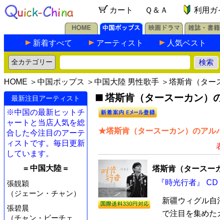
カート
Ｑ＆Ａ
利用ガ
新着すべて
アーティスト
人気ベスト
HOME
＞
中国ポップス
＞
中国大陸 男性歌手
＞塔斯肯（ター
塔斯肯（タースーカン）の最
最新注目アーティスト
※中国の最新ヒットチ
ャートと当店人気を総
★塔斯肯（タースーカン）のアルバ
合した今注目のアーテ
ィストです。毎日更新
しています。
= 中国大陸 =
塔斯肯（タースー
『時光行者』 CD
張靚穎
（ジェーン・チャン）
新疆ウィグル自
張碧晨
で注目を集めた
（チャン・ビーチェ