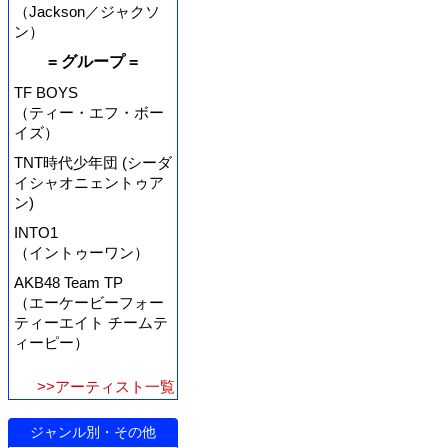
（Jackson／ジャクソ
ン）
= グループ =
TF BOYS
（ティー・エフ・ボー
イズ）
TNT時代少年団 (シーダ
イシャオニェントゥア
ン)
INTO1
（イントゥーワン）
AKB48 Team TP
（エーケービーフォー
ティーエイト チームテ
ィーピー）
>>アーティスト一覧
ジャンル別・その他