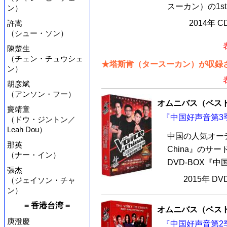
スーカン）の1st
ン）
許嵩
2014年 
（シュー・ソン）
陳楚生
（チェン・チュウシェ
★塔斯肯（タースーカン）が収録さ
ン）
胡彦斌
（アンソン・フー）
オムニバス（ベス
竇靖童
『中国好声音第3季
（ドウ・ジントン／
Leah Dou）
中国の人気オーディ
那英
China』のサ
（ナー・イン）
DVD-BOX『中
張杰
2015年 D
（ジェイソン・チャ
ン）
= 香港台湾 =
オムニバス（ベス
庾澄慶
『中国好声音第2季