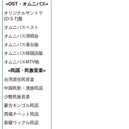
=OST・オムニバス=
オリジナルサントラ
(O.S.T)盤
オムニバスベスト
オムニバス演唱会
オムニバス港台版
オムニバス韓国語版
オムニバスMTV他
=民謡・民族音楽=
台湾原住民音楽
中国民歌・漢族民謡
少数民族音楽
蒙古モンゴル民謡
西蔵チベット民謡
新疆ウィグル民謡