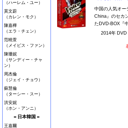
（ハーレム・ユー）
中国の人気オーディ
莫文蔚
China』のセ
（カレン・モク）
たDVD-BOX『
陳嘉樺
（エラ・チェン）
2014年 DV
范曉萱
（メイビス・ファン）
陳珊妮
（サンディー・チャ
ン）
周杰倫
（ジェイ・チョウ）
蘇慧倫
（ターシー・スー）
洪安妮
（ホン・アンニ）
= 日本韓国 =
王嘉爾