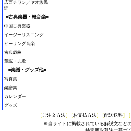
広西チワン／ヤオ族民
謡
=古典楽器・軽音楽=
中国古典楽器
イージーリスニング
ヒーリング音楽
古典戯曲
童謡・儿歌
=楽譜・グッズ他=
写真集
楽譜集
カレンダー
グッズ
[
ご注文方法
]
[
お支払方法
]
[
配送送料
]
[
※当サイトに掲載されている解説文など
特定商取引法に基づ