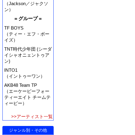
（Jackson／ジャクソ
ン）
= グループ =
TF BOYS
（ティー・エフ・ボー
イズ）
TNT時代少年団 (シーダ
イシャオニェントゥア
ン)
INTO1
（イントゥーワン）
AKB48 Team TP
（エーケービーフォー
ティーエイト チームテ
ィーピー）
>>アーティスト一覧
ジャンル別・その他