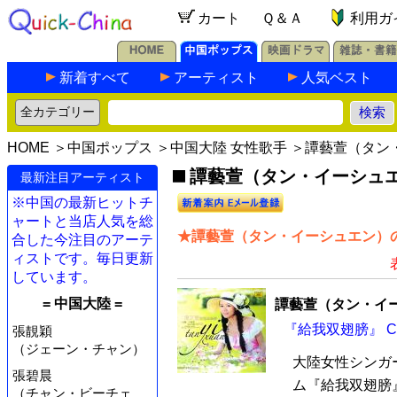
カート
Ｑ＆Ａ
利用ガ
新着すべて
アーティスト
人気ベスト
HOME
＞
中国ポップス
＞
中国大陸 女性歌手
＞譚藝萱（タン
譚藝萱（タン・イーシュエ
最新注目アーティスト
※中国の最新ヒットチ
ャートと当店人気を総
★譚藝萱（タン・イーシュエン）の
合した今注目のアーテ
ィストです。毎日更新
しています。
= 中国大陸 =
譚藝萱（タン・イ
『給我双翅膀』 C
張靚穎
（ジェーン・チャン）
大陸女性シンガ
張碧晨
ム『給我双翅膀』
（チャン・ビーチェ