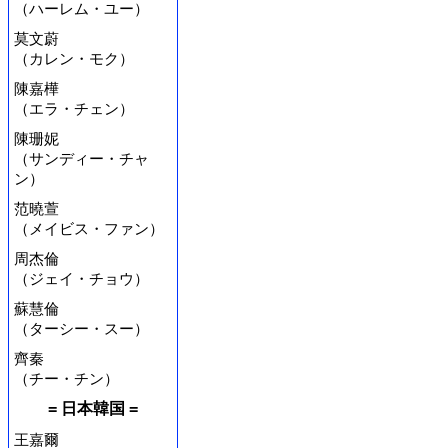
（ハーレム・ユー）
莫文蔚
（カレン・モク）
陳嘉樺
（エラ・チェン）
陳珊妮
（サンディー・チャ
ン）
范曉萱
（メイビス・ファン）
周杰倫
（ジェイ・チョウ）
蘇慧倫
（ターシー・スー）
齊秦
（チー・チン）
= 日本韓国 =
王嘉爾