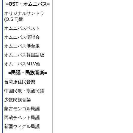
=OST・オムニバス=
オリジナルサントラ
(O.S.T)盤
オムニバスベスト
オムニバス演唱会
オムニバス港台版
オムニバス韓国語版
オムニバスMTV他
=民謡・民族音楽=
台湾原住民音楽
中国民歌・漢族民謡
少数民族音楽
蒙古モンゴル民謡
西蔵チベット民謡
新疆ウィグル民謡