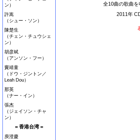
全10曲の歌曲を
ン）
許嵩
2011年 
（シュー・ソン）
陳楚生
（チェン・チュウシェ
ン）
胡彦斌
（アンソン・フー）
竇靖童
（ドウ・ジントン／
Leah Dou）
那英
（ナー・イン）
張杰
（ジェイソン・チャ
ン）
= 香港台湾 =
庾澄慶