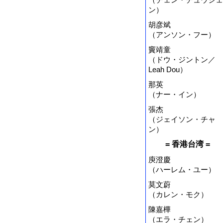
ン）
胡彦斌
（アンソン・フー）
竇靖童
（ドウ・ジントン／
Leah Dou）
那英
（ナー・イン）
張杰
（ジェイソン・チャ
ン）
= 香港台湾 =
庾澄慶
（ハーレム・ユー）
莫文蔚
（カレン・モク）
陳嘉樺
（エラ・チェン）