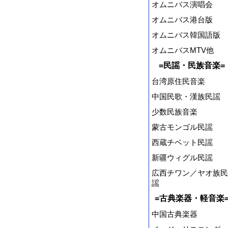
オムニバス演唱会
オムニバス港台版
オムニバス韓国語版
オムニバスMTV他
=民謡・民族音楽=
台湾原住民音楽
中国民歌・漢族民謡
少数民族音楽
蒙古モンゴル民謡
西蔵チベット民謡
新疆ウィグル民謡
広西チワン／ヤオ族民
謡
=古典楽器・軽音楽
中国古典楽器