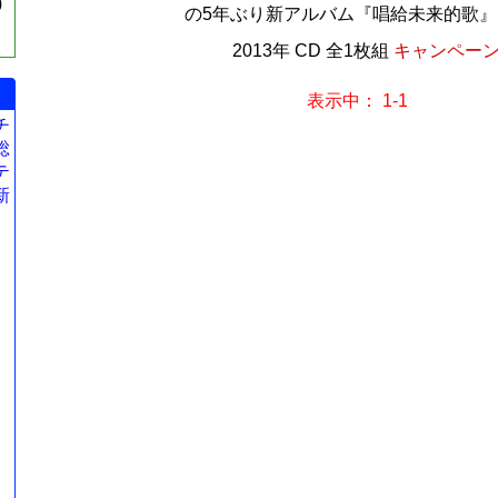
0
の5年ぶり新アルバム『唱給未来的歌』大陸
2013年 CD 全1枚組
キャンペーン価
表示中： 1-1
チ
総
テ
新