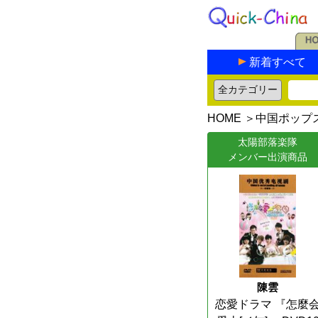
新着すべて
HOME
＞
中国ポップ
太陽部落楽隊
メンバー出演商品
陳雲
恋愛ドラマ 『怎麼