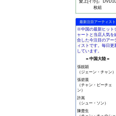
愛上[イ尓]』 DVD1
枚組
最新注目アーティスト
※中国の最新ヒット
ャートと当店人気を
合した今注目のアー
ィストです。毎日更
しています。
= 中国大陸 =
張靚穎
（ジェーン・チャン）
張碧晨
（チャン・ビーチェ
ン）
許嵩
（シュー・ソン）
陳楚生
（チェン・チュウシェ