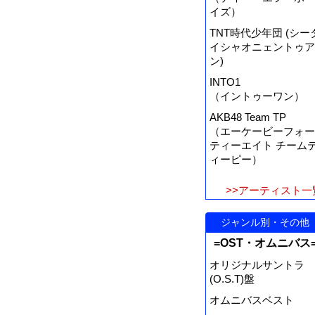
イズ）
TNT時代少年団 (シー
イシャオニェントゥア
ン)
INTO1
（イントゥーワン）
AKB48 Team TP
（エーケービーフォー
ティーエイト チーム
ィーピー）
>>アーティスト一
ジャンル別・その他
=OST・オムニバス
オリジナルサントラ
(O.S.T)盤
オムニバスベスト