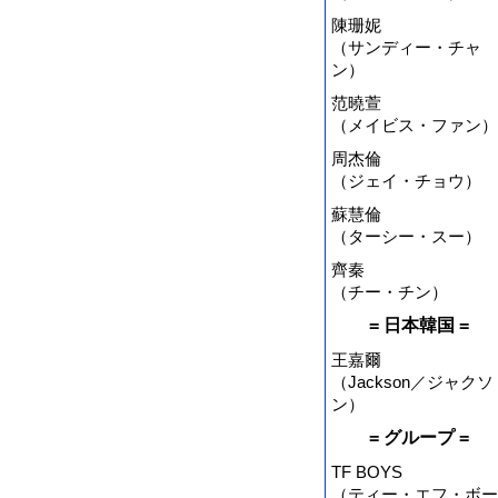
陳珊妮
（サンディー・チャ
ン）
范曉萱
（メイビス・ファン）
周杰倫
（ジェイ・チョウ）
蘇慧倫
（ターシー・スー）
齊秦
（チー・チン）
= 日本韓国 =
王嘉爾
（Jackson／ジャクソ
ン）
= グループ =
TF BOYS
（ティー・エフ・ボー