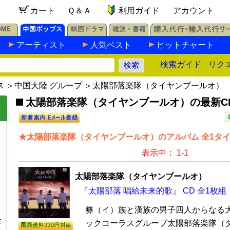
カート
Ｑ＆Ａ
利用ガイド
アカウント
アーティスト
人気ベスト
ヒットチャート
検索ガイド
リク
ス
＞
中国大陸 グループ
＞太陽部落楽隊（タイヤンブールオ）
太陽部落楽隊（タイヤンブールオ）の最新CD
★太陽部落楽隊（タイヤンブールオ）のアルバム 全1タ
表示中： 1-1
太陽部落楽隊（タイヤンブールオ）
『太陽部落 唱給未来的歌』 CD 全1枚組
彝（イ）族と漢族の男子四人からなる
会
ックコーラスグループ太陽部落楽隊（