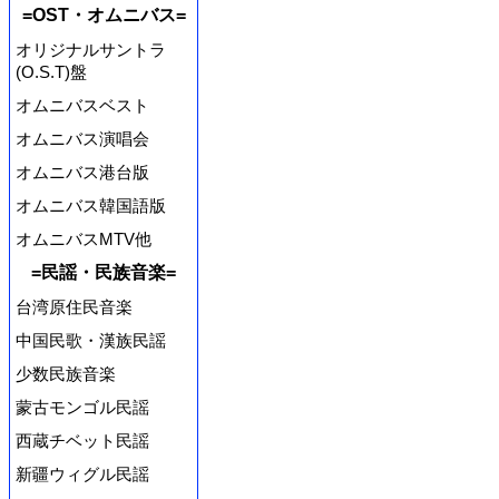
=OST・オムニバス=
オリジナルサントラ
(O.S.T)盤
オムニバスベスト
オムニバス演唱会
オムニバス港台版
オムニバス韓国語版
オムニバスMTV他
=民謡・民族音楽=
台湾原住民音楽
中国民歌・漢族民謡
少数民族音楽
蒙古モンゴル民謡
西蔵チベット民謡
新疆ウィグル民謡