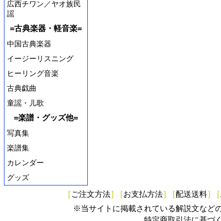
広西チワン／ヤオ族民
謡
=古典楽器・軽音楽=
中国古典楽器
イージーリスニング
ヒーリング音楽
古典戯曲
童謡・儿歌
=楽譜・グッズ他=
写真集
楽譜集
カレンダー
グッズ
[
ご注文方法
]
[
お支払方法
]
[
配送送料
]
[
※当サイトに掲載されている解説文など
特定商取引法に基づ