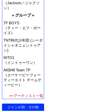
（Jackson／ジャクソ
ン）
= グループ =
TF BOYS
（ティー・エフ・ボー
イズ）
TNT時代少年団 (シーダ
イシャオニェントゥア
ン)
INTO1
（イントゥーワン）
AKB48 Team TP
（エーケービーフォー
ティーエイト チームテ
ィーピー）
>>アーティスト一覧
ジャンル別・その他