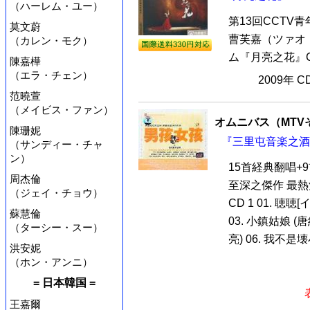
（ハーレム・ユー）
第13回CCT
莫文蔚
曹芙嘉（ツァオ
（カレン・モク）
ム『月亮之花』C
陳嘉樺
（エラ・チェン）
2009年 
范曉萱
（メイビス・ファン）
オムニバス（MTV
陳珊妮
『三里屯音楽之酒[
（サンディー・チャ
ン）
15首経典翻唱+
周杰倫
至深之傑作 最熱
（ジェイ・チョウ）
CD 1 01. 聴聴
蘇慧倫
03. 小鎮姑娘 (唐
（ターシー・スー）
亮) 06. 我不是壊小孩
洪安妮
（ホン・アンニ）
= 日本韓国 =
王嘉爾