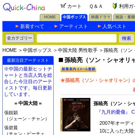
カート
Ｑ＆Ａ
利用ガ
新着すべて
アーティスト
人気ベスト
HOME
＞
中国ポップス
＞
中国大陸 男性歌手
＞孫暁亮（ソン
孫暁亮（ソン・シャオリャ
最新注目アーティスト
※中国の最新ヒットチ
ャートと当店人気を総
★孫暁亮（ソン・シャオリャン）の
合した今注目のアーテ
ィストです。毎日更新
しています。
= 中国大陸 =
孫暁亮（ソン・シ
『九月的憂傷』 C
張靚穎
（ジェーン・チャン）
2007年オーデ
張碧晨
10に入った大
（チャン・ビーチェ