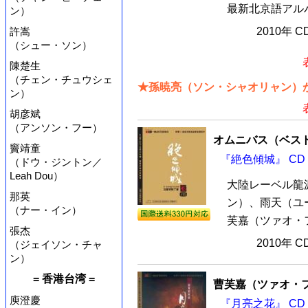
最新北京語アルバ
ン）
許嵩
2010年 
（シュー・ソン）
陳楚生
（チェン・チュウシェ
★孫暁亮（ソン・シャオリャン）が
ン）
胡彦斌
（アンソン・フー）
オムニバス（ベス
竇靖童
『絶色傾城』 CD
（ドウ・ジントン／
Leah Dou）
大陸レーベル龍
那英
ン）、雨天（ユ
（ナー・イン）
芙嘉（ツァオ・フ
張杰
2010年 
（ジェイソン・チャ
ン）
= 香港台湾 =
曹芙嘉（ツァオ・
庾澄慶
『月亮之花』 CD