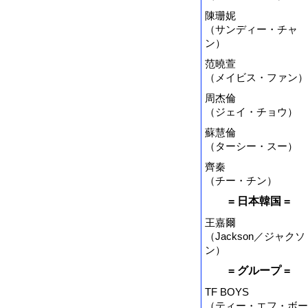
陳珊妮
（サンディー・チャ
ン）
范曉萱
（メイビス・ファン）
周杰倫
（ジェイ・チョウ）
蘇慧倫
（ターシー・スー）
齊秦
（チー・チン）
= 日本韓国 =
王嘉爾
（Jackson／ジャクソ
ン）
= グループ =
TF BOYS
（ティー・エフ・ボー