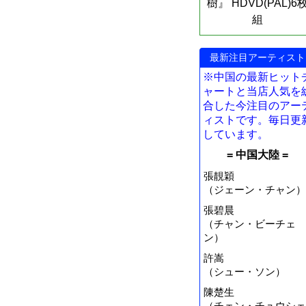
樹』 HDVD(PAL)6
組
最新注目アーティスト
※中国の最新ヒット
ャートと当店人気を
合した今注目のアー
ィストです。毎日更
しています。
= 中国大陸 =
張靚穎
（ジェーン・チャン）
張碧晨
（チャン・ビーチェ
ン）
許嵩
（シュー・ソン）
陳楚生
（チェン・チュウシェ