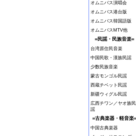
オムニバス演唱会
オムニバス港台版
オムニバス韓国語版
オムニバスMTV他
=民謡・民族音楽=
台湾原住民音楽
中国民歌・漢族民謡
少数民族音楽
蒙古モンゴル民謡
西蔵チベット民謡
新疆ウィグル民謡
広西チワン／ヤオ族民
謡
=古典楽器・軽音楽
中国古典楽器