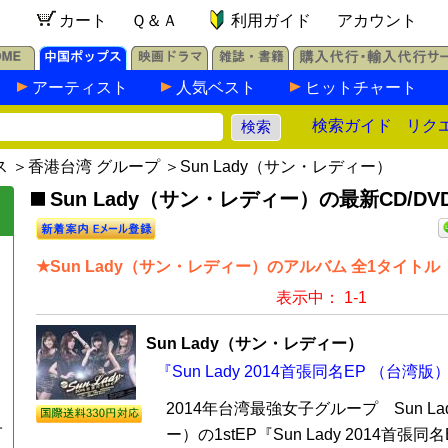
カート
Ｑ＆Ａ
利用ガイド
アカウント
アーティスト
人気ベスト
ヒットチャート
検索ガイド
リク
ス
＞
香港台湾 グループ
＞Sun Lady（サン・レディー）
Sun Lady（サン・レディー）の最新CD/DV
★Sun Lady（サン・レディー）のアルバム 全1タイトル
表示中： 1-1
Sun Lady（サン・レディー）
『Sun Lady 2014首張同名EP （台湾版
2014年台湾最強女子グループ Sun L
子
ー）の1stEP『Sun Lady 2014首張