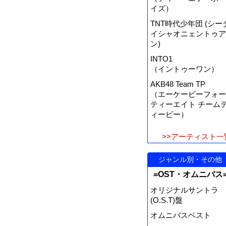
イズ）
TNT時代少年団 (シー
イシャオニェントゥア
ン)
INTO1
（イントゥーワン）
AKB48 Team TP
（エーケービーフォー
ティーエイト チーム
ィーピー）
>>アーティスト一
ジャンル別・その他
=OST・オムニバス
オリジナルサントラ
(O.S.T)盤
オムニバスベスト