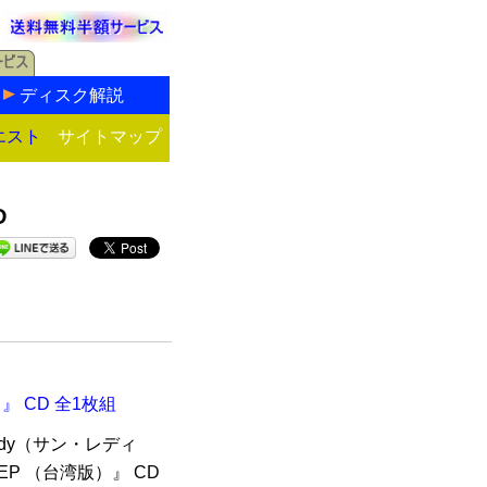
ディスク解説
エスト
サイトマップ
D
）』 CD 全1枚組
ady（サン・レディ
同名EP （台湾版）』 CD