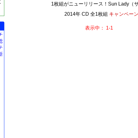
枚
1枚組がニューリリース！Sun Lady（サ
2014年 CD 全1枚組
キャンペーン価
表示中： 1-1
チ
総
テ
新