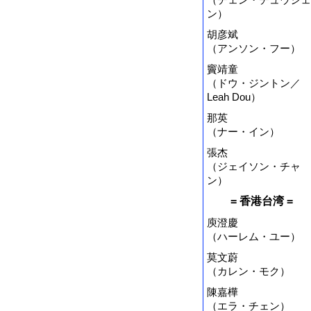
ン）
胡彦斌
（アンソン・フー）
竇靖童
（ドウ・ジントン／
Leah Dou）
那英
（ナー・イン）
張杰
（ジェイソン・チャ
ン）
= 香港台湾 =
庾澄慶
（ハーレム・ユー）
莫文蔚
（カレン・モク）
陳嘉樺
（エラ・チェン）