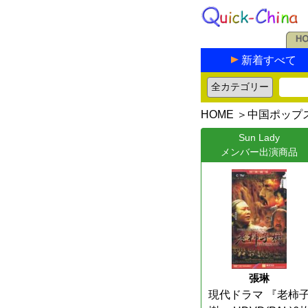
新着すべて
HOME
＞
中国ポップ
Sun Lady
メンバー出演商品
張琳
現代ドラマ 『老柿