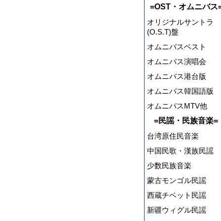
=OST・オムニバス
オリジナルサントラ
(O.S.T)盤
オムニバスベスト
オムニバス演唱会
オムニバス港台版
オムニバス韓国語版
オムニバスMTV他
=民謡・民族音楽=
台湾原住民音楽
中国民歌・漢族民謡
少数民族音楽
蒙古モンゴル民謡
西蔵チベット民謡
新疆ウィグル民謡