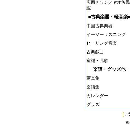
広西チワン／ヤオ族民
謡
=古典楽器・軽音楽
中国古典楽器
イージーリスニング
ヒーリング音楽
古典戯曲
童謡・儿歌
=楽譜・グッズ他=
写真集
楽譜集
カレンダー
グッズ
[
ご
※