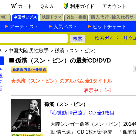
カート
Ｑ＆Ａ
利用ガイド
アカウント
アーティスト
人気ベスト
ヒットチャート
検索ガイド
リク
ス
＞
中国大陸 男性歌手
＞孫濱（スン・ビン）
孫濱（スン・ビン）の最新CD/DVD
チ
総
★孫濱（スン・ビン）のアルバム 全1タイトル
テ
新
表示中： 1-1
孫濱（スン・ビン）
『心微動 情已遠』 CD 全1枚組
大陸シンガー孫濱（スン・ビン）201
動 情已遠』 CD 1枚が新発売！『孫濱