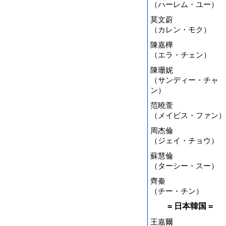
（ハーレム・ユー）
莫文蔚
（カレン・モク）
陳嘉樺
（エラ・チェン）
陳珊妮
（サンディー・チャ
ン）
范曉萱
（メイビス・ファン）
周杰倫
（ジェイ・チョウ）
蘇慧倫
（ターシー・スー）
齊秦
（チー・チン）
= 日本韓国 =
王嘉爾