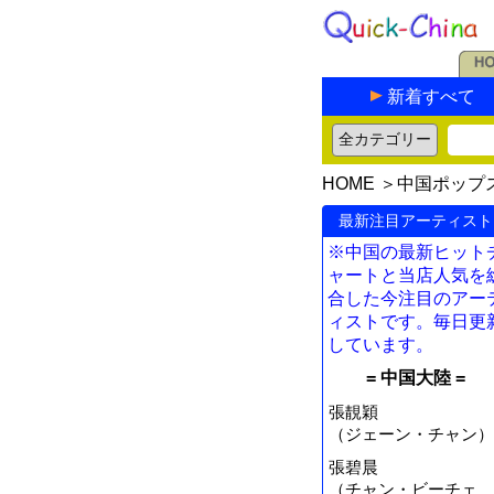
新着すべて
HOME
＞
中国ポップ
最新注目アーティスト
※中国の最新ヒット
ャートと当店人気を
合した今注目のアー
ィストです。毎日更
しています。
= 中国大陸 =
張靚穎
（ジェーン・チャン）
張碧晨
（チャン・ビーチェ