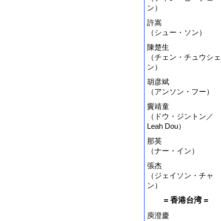
ン）
許嵩
（シュー・ソン）
陳楚生
（チェン・チュウシェ
ン）
胡彦斌
（アンソン・フー）
竇靖童
（ドウ・ジントン／
Leah Dou）
那英
（ナー・イン）
張杰
（ジェイソン・チャ
ン）
= 香港台湾 =
庾澄慶