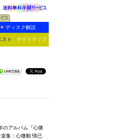
ディスク解説
エスト
サイトマップ
4年のアルバム『心微
音楽集：心微動 情已