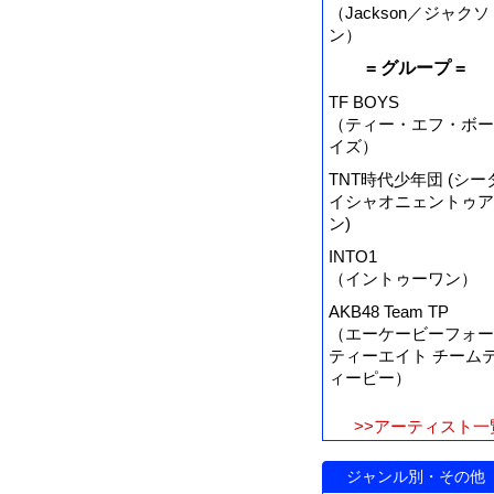
（Jackson／ジャクソ
ン）
= グループ =
TF BOYS
（ティー・エフ・ボー
イズ）
TNT時代少年団 (シー
イシャオニェントゥア
ン)
INTO1
（イントゥーワン）
AKB48 Team TP
（エーケービーフォー
ティーエイト チーム
ィーピー）
>>アーティスト一
ジャンル別・その他