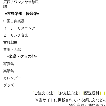
広西チワン／ヤオ族民
謡
=古典楽器・軽音楽=
中国古典楽器
イージーリスニング
ヒーリング音楽
古典戯曲
童謡・儿歌
=楽譜・グッズ他=
写真集
楽譜集
カレンダー
グッズ
[
ご注文方法
]
[
お支払方法
]
[
配送送料
]
[
※当サイトに掲載されている解説文など
特定商取引法に基づ