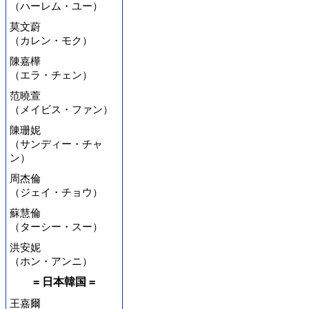
（ハーレム・ユー）
莫文蔚
（カレン・モク）
陳嘉樺
（エラ・チェン）
范曉萱
（メイビス・ファン）
陳珊妮
（サンディー・チャ
ン）
周杰倫
（ジェイ・チョウ）
蘇慧倫
（ターシー・スー）
洪安妮
（ホン・アンニ）
= 日本韓国 =
王嘉爾