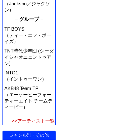
（Jackson／ジャクソ
ン）
= グループ =
TF BOYS
（ティー・エフ・ボー
イズ）
TNT時代少年団 (シーダ
イシャオニェントゥア
ン)
INTO1
（イントゥーワン）
AKB48 Team TP
（エーケービーフォー
ティーエイト チームテ
ィーピー）
>>アーティスト一覧
ジャンル別・その他