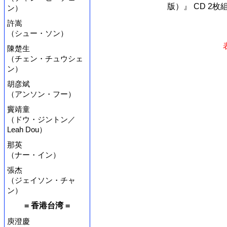
版）』 CD 2
ン）
許嵩
（シュー・ソン）
陳楚生
（チェン・チュウシェ
ン）
胡彦斌
（アンソン・フー）
竇靖童
（ドウ・ジントン／
Leah Dou）
那英
（ナー・イン）
張杰
（ジェイソン・チャ
ン）
= 香港台湾 =
庾澄慶