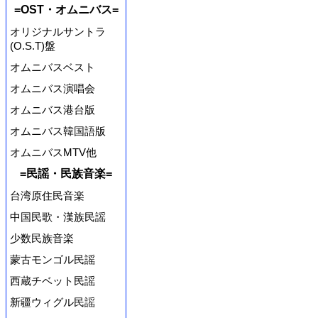
=OST・オムニバス=
オリジナルサントラ
(O.S.T)盤
オムニバスベスト
オムニバス演唱会
オムニバス港台版
オムニバス韓国語版
オムニバスMTV他
=民謡・民族音楽=
台湾原住民音楽
中国民歌・漢族民謡
少数民族音楽
蒙古モンゴル民謡
西蔵チベット民謡
新疆ウィグル民謡