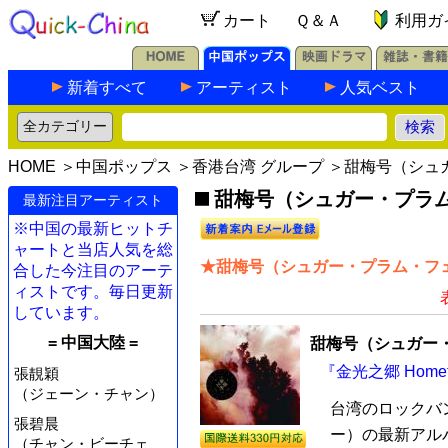
カート
Ｑ＆Ａ
利用ガ
新着すべて
アーティスト
人気ベスト
HOME
＞
中国ポップス
＞
香港台湾 グループ
＞甜梅号（シュ
甜梅号（シュガー・プラム
最新注目アーティスト
※中国の最新ヒットチ
ャートと当店人気を総
★甜梅号（シュガー・プラム・フェ
合した今注目のアーテ
ィストです。毎日更新
しています。
= 中国大陸 =
甜梅号（シュガー
『金光之郷 Hometo
張靚穎
（ジェーン・チャン）
台湾のロックバ
張碧晨
ー）の最新アルバム『
（チャン・ビーチェ