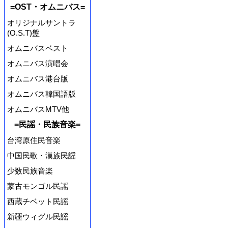
=OST・オムニバス=
オリジナルサントラ
(O.S.T)盤
オムニバスベスト
オムニバス演唱会
オムニバス港台版
オムニバス韓国語版
オムニバスMTV他
=民謡・民族音楽=
台湾原住民音楽
中国民歌・漢族民謡
少数民族音楽
蒙古モンゴル民謡
西蔵チベット民謡
新疆ウィグル民謡