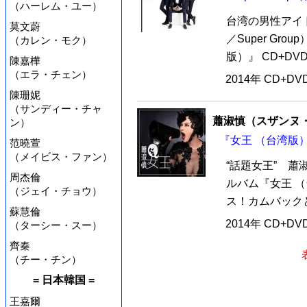
（ハーレム・ユー）
台湾の男性アイ
莫文蔚
／Super Gro
（カレン・モク）
版）』 CD+DV
陳嘉樺
（エラ・チェン）
2014年 CD+D
陳珊妮
（サンディー・チャ
蕭淑慎（スザンヌ
ン）
『女王 （台湾版）』
范曉萱
（メイビス・ファン）
“話題女王” 蕭
周杰倫
ルバム『女王 （
（ジェイ・チョウ）
ス！カムバックと
蘇慧倫
2014年 CD+D
（ターシー・スー）
齊秦
（チー・チン）
= 日本韓国 =
王嘉爾