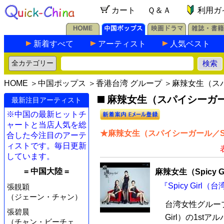
カート
Ｑ＆Ａ
利用ガ
新着すべて
アーティスト
人気ベスト
HOME
＞
中国ポップス
＞
香港台湾 グループ
＞麻辣女生（スパイ
麻辣女生（スパイシーガール／S
最新注目アーティスト
※中国の最新ヒットチ
ャートと当店人気を総
★麻辣女生（スパイシーガール／Spi
合した今注目のアーテ
ィストです。毎日更新
しています。
= 中国大陸 =
麻辣女生（Spicy Gi
『Spicy Girl
張靚穎
（ジェーン・チャン）
台湾女性グループ
張碧晨
Girl）の1stアル
（チャン・ビーチェ