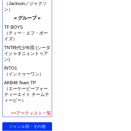
（Jackson／ジャクソ
ン）
= グループ =
TF BOYS
（ティー・エフ・ボー
イズ）
TNT時代少年団 (シーダ
イシャオニェントゥア
ン)
INTO1
（イントゥーワン）
AKB48 Team TP
（エーケービーフォー
ティーエイト チームテ
ィーピー）
>>アーティスト一覧
ジャンル別・その他