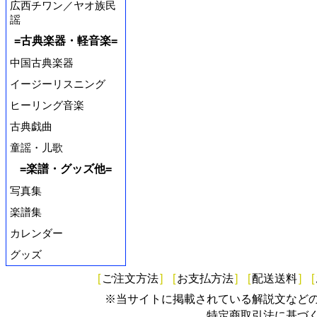
広西チワン／ヤオ族民
謡
=古典楽器・軽音楽=
中国古典楽器
イージーリスニング
ヒーリング音楽
古典戯曲
童謡・儿歌
=楽譜・グッズ他=
写真集
楽譜集
カレンダー
グッズ
[
ご注文方法
]
[
お支払方法
]
[
配送送料
]
[
※当サイトに掲載されている解説文など
特定商取引法に基づ