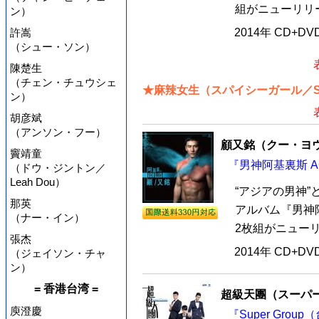
組がニューリリー
ン）
許嵩
2014年 CD+D
（シュー・ソン）
陳楚生
（チェン・チュウシェ
★麻辣女生（スパイシーガール／Spi
ン）
胡彦斌
（アンソン・フー）
顧又銘（クー・ヨ
竇靖童
『男神阿基裏斯 AC
（ドウ・ジントン／
Leah Dou）
“アジアの男神
那英
アルバム『男神阿基
（ナー・イン）
2枚組がニューリ
張杰
2014年 CD+D
（ジェイソン・チャ
ン）
= 香港台湾 =
超級天團（スーパーグ
庾澄慶
『Super Grou