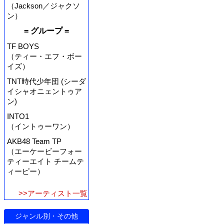
（Jackson／ジャクソ
ン）
= グループ =
TF BOYS
（ティー・エフ・ボー
イズ）
TNT時代少年団 (シーダ
イシャオニェントゥア
ン)
INTO1
（イントゥーワン）
AKB48 Team TP
（エーケービーフォー
ティーエイト チームテ
ィーピー）
>>アーティスト一覧
ジャンル別・その他