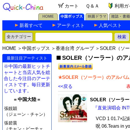
カート
Ｑ＆Ａ
利用ガ
新着すべて
アーティスト
人気ベスト
HOME
＞
中国ポップス
＞
香港台湾 グループ
＞SOLER（ソ
SOLER（ソーラー）の
最新注目アーティスト
※中国の最新ヒットチ
ャートと当店人気を総
★SOLER（ソーラー）のアルバム
合した今注目のアーテ
ィストです。毎日更新
<<戻る
表
しています。
= 中国大陸 =
SOLER（ソーラ
『直覚演唱会 INTU
張靚穎
（ジェーン・チャン）
VCD 1 01.7×
張碧晨
呪 06.Tears in
（チャン・ビーチェ