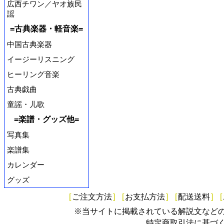
広西チワン／ヤオ族民
謡
=古典楽器・軽音楽=
中国古典楽器
イージーリスニング
ヒーリング音楽
古典戯曲
童謡・儿歌
=楽譜・グッズ他=
写真集
楽譜集
カレンダー
グッズ
[
ご注文方法
]
[
お支払方法
]
[
配送送料
]
[
※当サイトに掲載されている解説文など
特定商取引法に基づ