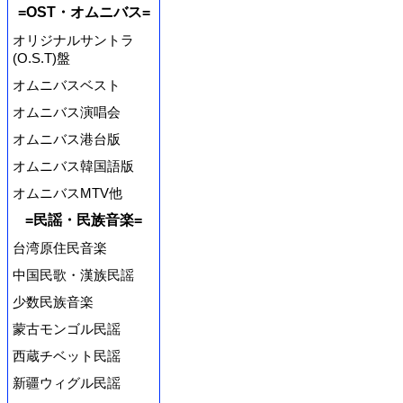
=OST・オムニバス=
オリジナルサントラ
(O.S.T)盤
オムニバスベスト
オムニバス演唱会
オムニバス港台版
オムニバス韓国語版
オムニバスMTV他
=民謡・民族音楽=
台湾原住民音楽
中国民歌・漢族民謡
少数民族音楽
蒙古モンゴル民謡
西蔵チベット民謡
新疆ウィグル民謡