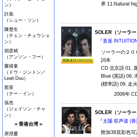
界 11.Natural hig
ン）
許嵩
（シュー・ソン）
陳楚生
SOLER（ソーラ
（チェン・チュウシェ
『直覚 INTUITI
ン）
胡彦斌
ソーラーの２０
（アンソン・フー）
詞本
竇靖童
CD 北京語 01. 直
（ドウ・ジントン／
Blue (英語) 0
Leah Dou）
(標準語) 09. 走火
那英
（ナー・イン）
2006年 
張杰
（ジェイソン・チャ
SOLER（ソーラ
ン）
『太陽 双声道 (香
= 香港台湾 =
附加38頁彩色写真歌
庾澄慶