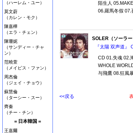
（ハーレム・ユー）
陌生人 05.MAK
06.羅馬冬假 07.
莫文蔚
（カレン・モク）
陳嘉樺
（エラ・チェン）
SOLER（ソーラ
陳珊妮
『太陽 双声道』 C
（サンディー・チャ
ン）
CD 01.失魂 02
范曉萱
WHOLE WORL
（メイビス・ファン）
与飛鷹 08.狂風暴雨 
周杰倫
（ジェイ・チョウ）
蘇慧倫
<<戻る
表
（ターシー・スー）
齊秦
（チー・チン）
= 日本韓国 =
王嘉爾