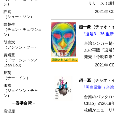
ーリリース！讓我快轉
ン）
許嵩
2021年 
（シュー・ソン）
陳楚生
趙一豪（チャオ・イー
（チェン・チュウシェ
『凌晨3：36 重
ン）
胡彦斌
台湾シンガー趙
（アンソン・フー）
ムの再販『凌晨3
竇靖童
発売！今晚吹來的
（ドウ・ジントン／
Leah Dou）
2021年 
那英
（ナー・イン）
趙一豪（チャオ・イー
張杰
『黑白電影（台湾版
（ジェイソン・チャ
ン）
台湾のパンクロッ
= 香港台湾 =
Chao）の20
枚組がニューリリ
庾澄慶