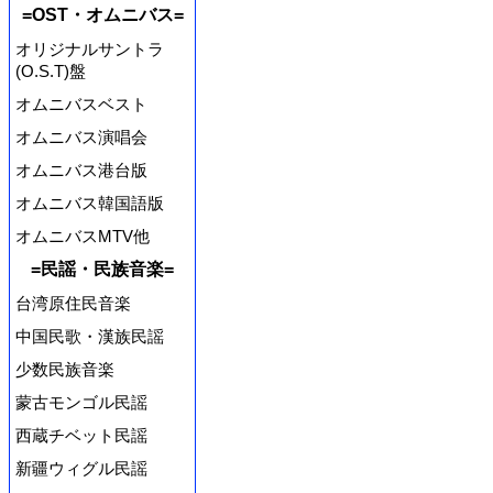
=OST・オムニバス=
オリジナルサントラ
(O.S.T)盤
オムニバスベスト
オムニバス演唱会
オムニバス港台版
オムニバス韓国語版
オムニバスMTV他
=民謡・民族音楽=
台湾原住民音楽
中国民歌・漢族民謡
少数民族音楽
蒙古モンゴル民謡
西蔵チベット民謡
新疆ウィグル民謡