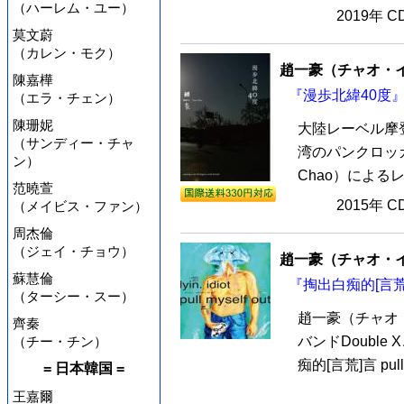
（ハーレム・ユー）
2019年 
莫文蔚
（カレン・モク）
趙一豪（チャオ・イー
陳嘉樺
『漫歩北緯40度』
（エラ・チェン）
陳珊妮
大陸レーベル摩登
（サンディー・チャ
湾のパンクロッカ
ン）
Chao）による
范曉萱
2015年 
（メイビス・ファン）
周杰倫
（ジェイ・チョウ）
趙一豪（チャオ・イー
蘇慧倫
『掏出白痴的[言荒
（ターシー・スー）
趙一豪（チャオ・
齊秦
（チー・チン）
バンドDoubl
痴的[言荒]言 pull o
= 日本韓国 =
王嘉爾