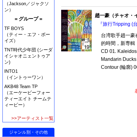
（Jackson／ジャクソ
ン）
趙一豪（チャオ・イー
= グループ =
『旅行Tripping 
TF BOYS
（ティー・エフ・ボー
台湾歌手趙一豪
イズ）
的時間，新専輯『
TNT時代少年団 (シーダ
CD 01. Kaleido
イシャオニェントゥア
Mandarin Ducks
ン)
Contour (輪廓) 06
INTO1
（イントゥーワン）
AKB48 Team TP
（エーケービーフォー
ティーエイト チームテ
ィーピー）
>>アーティスト一覧
ジャンル別・その他