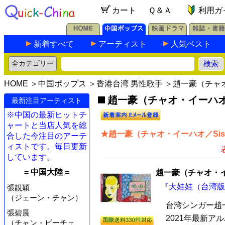
カート
Ｑ＆Ａ
利用ガ
新着すべて
アーティスト
人気ベスト
HOME
＞
中国ポップス
＞
香港台湾 男性歌手
＞趙一豪（チャオ・
趙一豪（チャオ・イーハオ／S
最新注目アーティスト
※中国の最新ヒットチ
ャートと当店人気を総
★趙一豪（チャオ・イーハオ／Siss
合した今注目のアーテ
ィストです。毎日更新
しています。
= 中国大陸 =
趙一豪（チャオ・イー
『大娃娃（台湾版）
張靚穎
（ジェーン・チャン）
台湾シンガー趙一
張碧晨
2021年最新ア
（チャン・ビーチェ