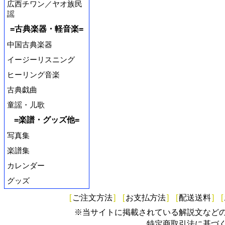
広西チワン／ヤオ族民
謡
=古典楽器・軽音楽=
中国古典楽器
イージーリスニング
ヒーリング音楽
古典戯曲
童謡・儿歌
=楽譜・グッズ他=
写真集
楽譜集
カレンダー
グッズ
[
ご注文方法
]
[
お支払方法
]
[
配送送料
]
[
※当サイトに掲載されている解説文など
特定商取引法に基づ