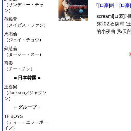
（サンディー・チャ
『[ロ豪]叫！[ロ豪]
ン）
scream![ロ
范曉萱
斧) 02.石牌村 (王
（メイビス・ファン）
的小夜曲 (秋天的蟲子
周杰倫
（ジェイ・チョウ）
蘇慧倫
（ターシー・スー）
齊秦
（チー・チン）
= 日本韓国 =
王嘉爾
（Jackson／ジャクソ
ン）
= グループ =
TF BOYS
（ティー・エフ・ボー
イズ）