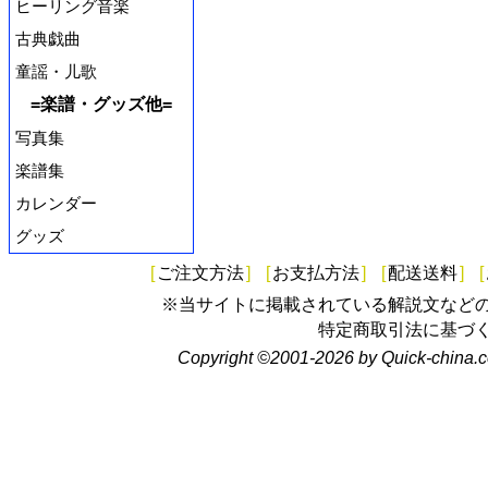
ヒーリング音楽
古典戯曲
童謡・儿歌
=楽譜・グッズ他=
写真集
楽譜集
カレンダー
グッズ
[
ご注文方法
]
[
お支払方法
]
[
配送送料
]
[
※当サイトに掲載されている解説文など
特定商取引法に基づ
Copyright ©2001-2026 by Quick-china.c