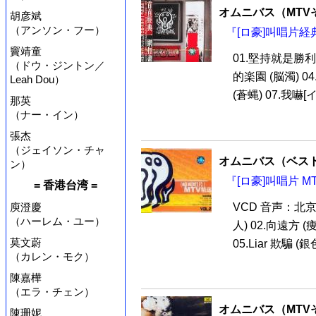
オムニバス（MTV
胡彦斌
（アンソン・フー）
『[ロ豪]叫唱片経
竇靖童
01.堅持就是勝利 
（ドウ・ジントン／
的楽園 (脳濁) 04
Leah Dou）
(蒼蝿) 07.我嚇[イ
那英
（ナー・イン）
張杰
（ジェイソン・チャ
オムニバス（ベス
ン）
『[ロ豪]叫唱片 MT
= 香港台湾 =
VCD 音声：北京
庾澄慶
（ハーレム・ユー）
人) 02.向遠方 (
莫文蔚
05.Liar 欺騙 (銀色
（カレン・モク）
陳嘉樺
（エラ・チェン）
オムニバス（MTV
陳珊妮