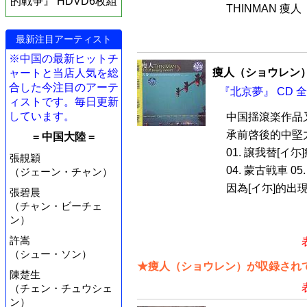
的戦争』 HDVD6枚組
THINMAN 痩
最新注目アーティスト
※中国の最新ヒットチ
痩人（ショウレン
ャートと当店人気を総
合した今注目のアーテ
『北京夢』 CD 
ィストです。毎日更新
しています。
中国揺滾楽作品
承前啓後的中堅
= 中国大陸 =
01. 譲我替[イ尓
張靚穎
04. 蒙古戦車 05.
（ジェーン・チャン）
因為[イ尓]的出現 0
張碧晨
（チャン・ビーチェ
ン）
許嵩
（シュー・ソン）
★痩人（ショウレン）が収録されて
陳楚生
（チェン・チュウシェ
ン）