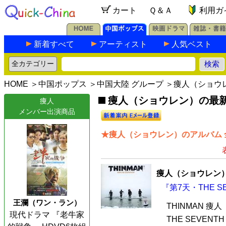
カート
Ｑ＆Ａ
利用ガ
新着すべて
アーティスト
人気ベスト
HOME
＞
中国ポップス
＞
中国大陸 グループ
＞痩人（ショウ
痩人（ショウレン）の最新C
痩人
メンバー出演商品
★痩人（ショウレン）のアルバム 
痩人（ショウレン
『第7天・THE SE
王瀾（ワン・ラン）
THINMAN 
現代ドラマ 『老牛家
THE SEVEN