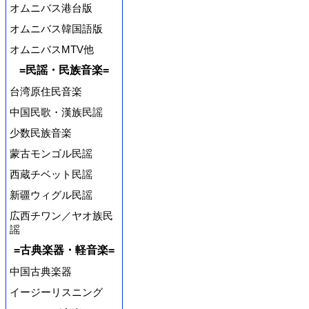
オムニバス港台版
オムニバス韓国語版
オムニバスMTV他
=民謡・民族音楽=
台湾原住民音楽
中国民歌・漢族民謡
少数民族音楽
蒙古モンゴル民謡
西蔵チベット民謡
新疆ウィグル民謡
広西チワン／ヤオ族民
謡
=古典楽器・軽音楽=
中国古典楽器
イージーリスニング