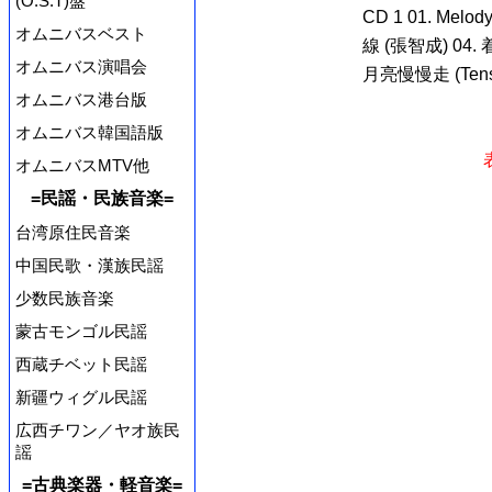
(O.S.T)盤
CD 1 01. Mel
オムニバスベスト
線 (張智成) 04. 
オムニバス演唱会
月亮慢慢走 (Tension
オムニバス港台版
オムニバス韓国語版
オムニバスMTV他
=民謡・民族音楽=
台湾原住民音楽
中国民歌・漢族民謡
少数民族音楽
蒙古モンゴル民謡
西蔵チベット民謡
新疆ウィグル民謡
広西チワン／ヤオ族民
謡
=古典楽器・軽音楽=