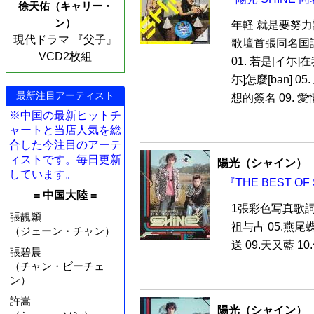
徐天佑（キャリー・
ン）
年軽 就是要努力譲
現代ドラマ 『父子』
歌壇首張同名国
VCD2枚組
01. 若是[イ尓]在
尓]怎麼[ban] 0
最新注目アーティスト
想的簽名 09. 愛情傷
※中国の最新ヒットチ
ャートと当店人気を総
合した今注目のアーテ
ィストです。毎日更新
陽光（シャイン）
しています。
『THE BEST O
= 中国大陸 =
1張彩色写真歌詞紙 
張靚穎
祖与占 05.燕尾蝶 
（ジェーン・チャン）
送 09.天又藍 10.
張碧晨
（チャン・ビーチェ
ン）
許嵩
陽光（シャイン）