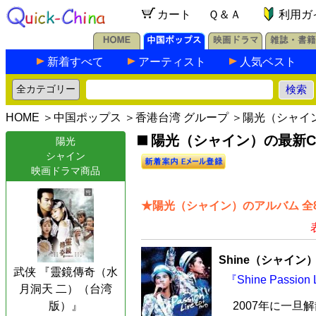
カート
Ｑ＆Ａ
利用ガ
新着すべて
アーティスト
人気ベスト
HOME
＞
中国ポップス
＞
香港台湾 グループ
＞陽光（シャイ
陽光（シャイン）の最新CD
陽光
シャイン
映画ドラマ商品
★陽光（シャイン）のアルバム 全
Shine（シャイン
武侠 『靈鏡傳奇（水
『Shine Passi
月洞天 二）（台湾
版）』
2007年に一旦