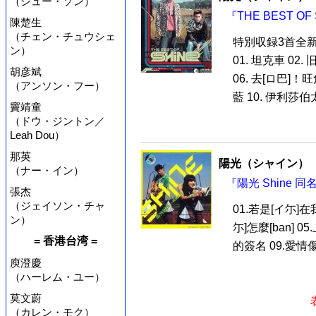
（シュー・ソン）
『THE BEST OF
陳楚生
（チェン・チュウシェ
特別収録3首全新
ン）
01. 坦克車 02.
胡彦斌
06. 去[ロ巴]！旺角
（アンソン・フー）
藍 10. 伊利莎伯太遅
竇靖童
（ドウ・ジントン／
Leah Dou）
那英
陽光（シャイン）
（ナー・イン）
『陽光 Shine 同
張杰
（ジェイソン・チャ
01.若是[イ尓]在
ン）
尓]怎麼[ban] 0
= 香港台湾 =
的簽名 09.愛情傷兵
庾澄慶
（ハーレム・ユー）
莫文蔚
（カレン・モク）