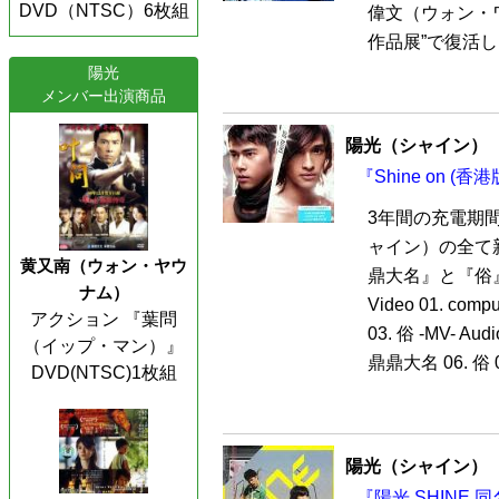
DVD（NTSC）6枚組
偉文（ウォン・ワ
作品展”で復活し
陽光
メンバー出演商品
陽光（シャイン）
『Shine on (香
3年間の充電期
ャイン）の全て新
黄又南（ウォン・ヤウ
鼎大名』と『俗
ナム）
Video 01. comp
アクション 『葉問
03. 俗 -MV- Audio
（イップ・マン）』
鼎鼎大名 06. 俗 0
DVD(NTSC)1枚組
陽光（シャイン）
『陽光 SHINE 同