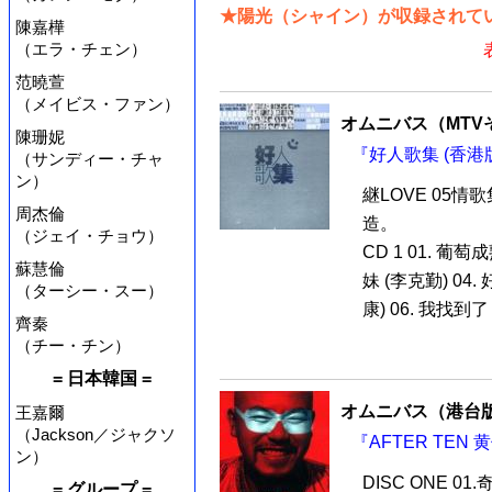
★陽光（シャイン）が収録されてい
陳嘉樺
（エラ・チェン）
范曉萱
（メイビス・ファン）
オムニバス（MTV
陳珊妮
『好人歌集 (香港版
（サンディー・チャ
ン）
継LOVE 05
周杰倫
造。
（ジェイ・チョウ）
CD 1 01. 葡萄成
蘇慧倫
妹 (李克勤) 04
（ターシー・スー）
康) 06. 我找到了 (
齊秦
（チー・チン）
= 日本韓国 =
オムニバス（港台
王嘉爾
（Jackson／ジャクソ
『AFTER TEN 
ン）
DISC ONE 01
= グループ =