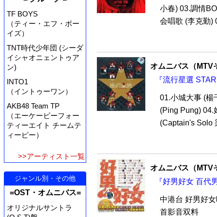
小春) 03.調情BO
TF BOYS
会唱歌 (李克勤) 0
（ティー・エフ・ボー
イズ）
TNT時代少年団 (シーダ
イシャオニェントゥア
オムニバス（MTV
ン)
『流行星選 STARS
INTO1
（イントゥーワン）
01.小城大事 (楊
AKB48 Team TP
(Ping Pung)
（エーケービーフォー
(Captain's Solo
ティーエイト チームテ
ィーピー）
>>アーティスト一覧
オムニバス（MTV
ジャンル別・その他
『好男好女 百代男
=OST・オムニバス=
中港台 好男好女唱
オリジナルサントラ
首影音双料