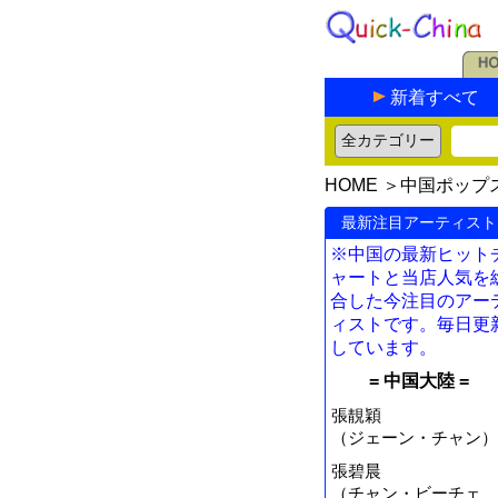
新着すべて
HOME
＞
中国ポップ
最新注目アーティスト
※中国の最新ヒット
ャートと当店人気を
合した今注目のアー
ィストです。毎日更
しています。
= 中国大陸 =
張靚穎
（ジェーン・チャン）
張碧晨
（チャン・ビーチェ