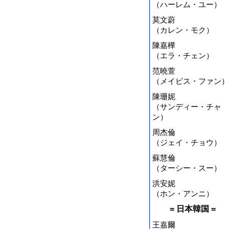
（ハーレム・ユー）
莫文蔚
（カレン・モク）
陳嘉樺
（エラ・チェン）
范曉萱
（メイビス・ファン）
陳珊妮
（サンディー・チャ
ン）
周杰倫
（ジェイ・チョウ）
蘇慧倫
（ターシー・スー）
洪安妮
（ホン・アンニ）
= 日本韓国 =
王嘉爾