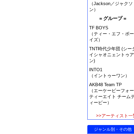
（Jackson／ジャクソ
ン）
= グループ =
TF BOYS
（ティー・エフ・ボー
イズ）
TNT時代少年団 (シー
イシャオニェントゥア
ン)
INTO1
（イントゥーワン）
AKB48 Team TP
（エーケービーフォー
ティーエイト チーム
ィーピー）
>>アーティスト一
ジャンル別・その他