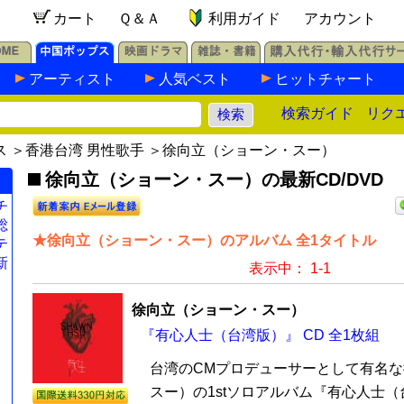
カート
Ｑ＆Ａ
利用ガイド
アカウント
アーティスト
人気ベスト
ヒットチャート
検索ガイド
リク
ス
＞
香港台湾 男性歌手
＞徐向立（ショーン・スー）
徐向立（ショーン・スー）の最新CD/DVD
チ
総
★徐向立（ショーン・スー）のアルバム 全1タイトル
テ
新
表示中： 1-1
徐向立（ショーン・スー）
『有心人士（台湾版）』 CD 全1枚組
台湾のCMプロデューサーとして有名
スー）の1stソロアルバム『有心人士（