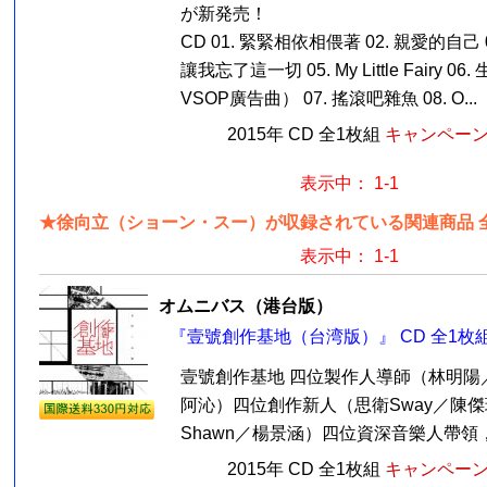
が新発売！
CD 01. 緊緊相依相偎著 02. 親愛的自己 0
讓我忘了這一切 05. My Little Fairy 
VSOP廣告曲） 07. 搖滾吧雜魚 08. O...
2015年 CD 全1枚組
キャンペーン価
表示中： 1-1
★徐向立（ショーン・スー）が収録されている関連商品 
表示中： 1-1
オムニバス（港台版）
『壹號創作基地（台湾版）』 CD 全1枚
壹號創作基地 四位製作人導師（林明陽
阿沁）四位創作新人（思衛Sway／陳傑瑞
Shawn／楊景涵）四位資深音樂人帶領，
2015年 CD 全1枚組
キャンペーン価