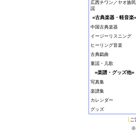
広西チワン／ヤオ族民
謡
=古典楽器・軽音楽
中国古典楽器
イージーリスニング
ヒーリング音楽
古典戯曲
童謡・儿歌
=楽譜・グッズ他=
写真集
楽譜集
カレンダー
グッズ
[
ご
※