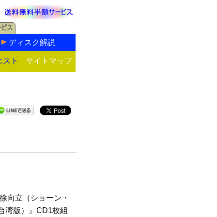
ディスク解説
エスト
サイトマップ
な徐向立（ショーン・
台湾版）』CD1枚組