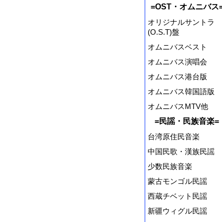
=OST・オムニバス
オリジナルサントラ
(O.S.T)盤
オムニバスベスト
オムニバス演唱会
オムニバス港台版
オムニバス韓国語版
オムニバスMTV他
=民謡・民族音楽=
台湾原住民音楽
中国民歌・漢族民謡
少数民族音楽
蒙古モンゴル民謡
西蔵チベット民謡
新疆ウィグル民謡