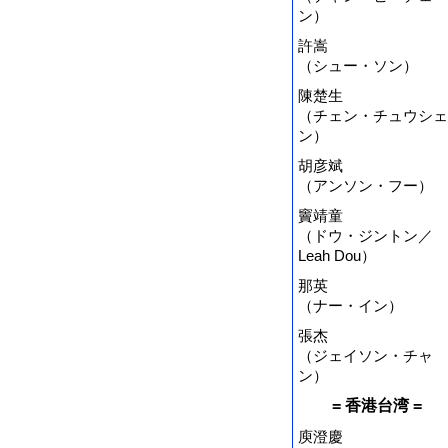
ン）
許嵩
（シュー・ソン）
陳楚生
（チェン・チュウシェ
ン）
胡彦斌
（アンソン・フー）
竇靖童
（ドウ・ジントン／
Leah Dou）
那英
（ナー・イン）
張杰
（ジェイソン・チャ
ン）
= 香港台湾 =
庾澄慶