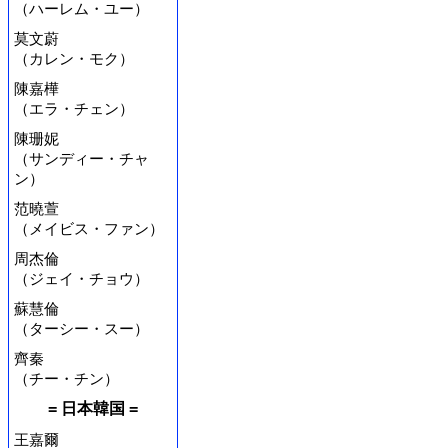
（ハーレム・ユー）
莫文蔚
（カレン・モク）
陳嘉樺
（エラ・チェン）
陳珊妮
（サンディー・チャ
ン）
范曉萱
（メイビス・ファン）
周杰倫
（ジェイ・チョウ）
蘇慧倫
（ターシー・スー）
齊秦
（チー・チン）
= 日本韓国 =
王嘉爾