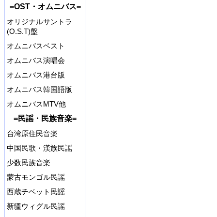
=OST・オムニバス=
オリジナルサントラ
(O.S.T)盤
オムニバスベスト
オムニバス演唱会
オムニバス港台版
オムニバス韓国語版
オムニバスMTV他
=民謡・民族音楽=
台湾原住民音楽
中国民歌・漢族民謡
少数民族音楽
蒙古モンゴル民謡
西蔵チベット民謡
新疆ウィグル民謡