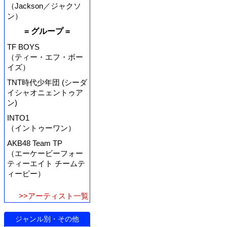
（Jackson／ジャクソ
ン）
= グループ =
TF BOYS
（ティー・エフ・ボー
イズ）
TNT時代少年団 (シーダ
イシャオニェントゥア
ン)
INTO1
（イントゥーワン）
AKB48 Team TP
（エーケービーフォー
ティーエイト チームテ
ィーピー）
>>アーティスト一覧
ジャンル別・その他