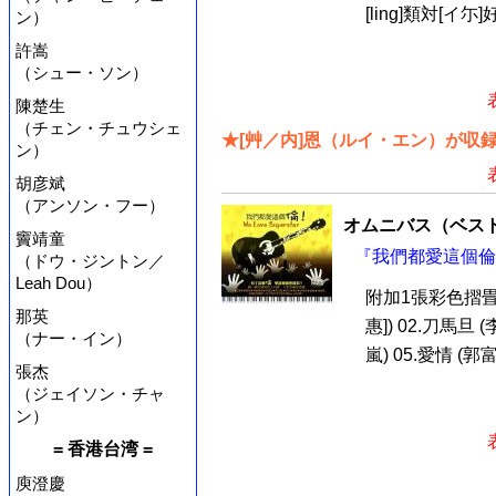
[ling]類対[イ尓]好
ン）
許嵩
（シュー・ソン）
陳楚生
（チェン・チュウシェ
★[艸／内]恩（ルイ・エン）が収
ン）
胡彦斌
（アンソン・フー）
オムニバス（ベス
竇靖童
『我們都愛這個倫 We 
（ドウ・ジントン／
Leah Dou）
附加1張彩色摺畳歌
那英
惠]) 02.刀馬旦 (
（ナー・イン）
嵐) 05.愛情 (郭富城
張杰
（ジェイソン・チャ
ン）
= 香港台湾 =
庾澄慶