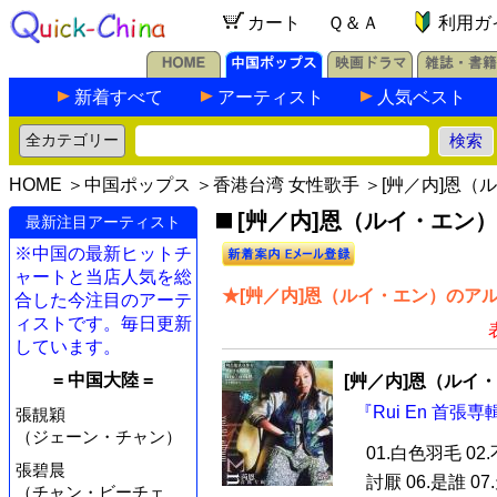
カート
Ｑ＆Ａ
利用ガ
新着すべて
アーティスト
人気ベスト
HOME
＞
中国ポップス
＞
香港台湾 女性歌手
＞[艸／内]恩（
[艸／内]恩（ルイ・エン）
最新注目アーティスト
※中国の最新ヒットチ
ャートと当店人気を総
★[艸／内]恩（ルイ・エン）のアル
合した今注目のアーテ
ィストです。毎日更新
しています。
= 中国大陸 =
[艸／内]恩（ルイ
『Rui En 首張専
張靚穎
（ジェーン・チャン）
01.白色羽毛 02
張碧晨
討厭 06.是誰 07.
（チャン・ビーチェ