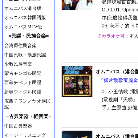
収録現場首首動人
オムニバス港台版
CD 1 01. Open
オムニバス韓国語版
尓]怎麼捨得我難過
06. 忘不了的[イ尓]
オムニバスMTV他
=民謡・民族音楽=
※カラオケ可
：本
台湾原住民音楽
中国民歌・漢族民謡
少数民族音楽
オムニバス（港台
蒙古モンゴル民謡
『猛片勁歌宝麗金 
西蔵チベット民謡
新疆ウィグル民謡
01.小丑情歌 (
(電視劇『天梯』主
広西チワン／ヤオ族民
謡
手』主題曲 彭健新)
=古典楽器・軽音楽=
中国古典楽器
イージーリスニング
オムニバス（港台