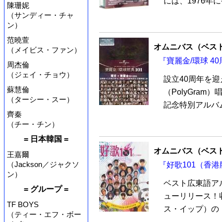
には、1976年
陳珊妮
（サンディー・チャ
ン）
范曉萱
オムニバス（ベス
（メイビス・ファン）
『寶麗金/環球 4
周杰倫
（ジェイ・チョウ）
設立40周年を
蘇慧倫
（PolyGra
（ターシー・スー）
記念特別アルバム『
齊秦
（チー・チン）
= 日本韓国 =
オムニバス（ベス
王嘉爾
（Jackson／ジャクソ
『好歌101（香港
ン）
ベスト広東語アルバ
= グループ =
ューリリース！
TF BOYS
ス・イップ）の「
（ティー・エフ・ボー