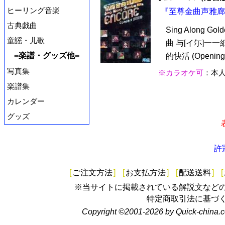
ヒーリング音楽
『至尊金曲声雅廊 (
古典戯曲
Sing Along G
童謡・儿歌
曲 与[イ尓]一一細
=楽譜・グッズ他=
的快活 (Opening
写真集
※カラオケ可
：本
楽譜集
カレンダー
グッズ
許
[
ご注文方法
]
[
お支払方法
]
[
配送送料
]
[
※当サイトに掲載されている解説文など
特定商取引法に基づ
Copyright ©2001-2026 by Quick-china.c