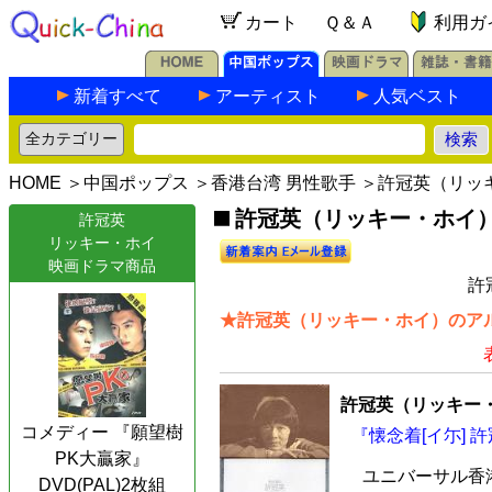
カート
Ｑ＆Ａ
利用ガ
新着すべて
アーティスト
人気ベスト
HOME
＞
中国ポップス
＞
香港台湾 男性歌手
＞許冠英（リッ
許冠英（リッキー・ホイ）の
許冠英
リッキー・ホイ
映画ドラマ商品
許
★許冠英（リッキー・ホイ）のアル
許冠英（リッキー
コメディー 『願望樹
『懐念着[イ尓] 許
PK大贏家』
ユニバーサル香港
DVD(PAL)2枚組