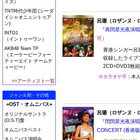
イズ）
TNT時代少年団 (シーダ
イシャオニェントゥア
呂珊（ロザンヌ・
ン)
『再閃星光夜演唱会 
INTO1
可）
（イントゥーワン）
AKB48 Team TP
香港シンガー呂
（エーケービーフォー
収録したライブ
ティーエイト チームテ
2CD+DVD3枚
ィーピー）
※カラオケ可
：本
>>アーティスト一覧
ジャンル別・その他
=OST・オムニバス=
呂珊（ロザンヌ・
オリジナルサントラ
(O.S.T)盤
『閃閃星光夜演唱会 R
オムニバスベスト
CONCERT (香港版
オムニバス演唱会