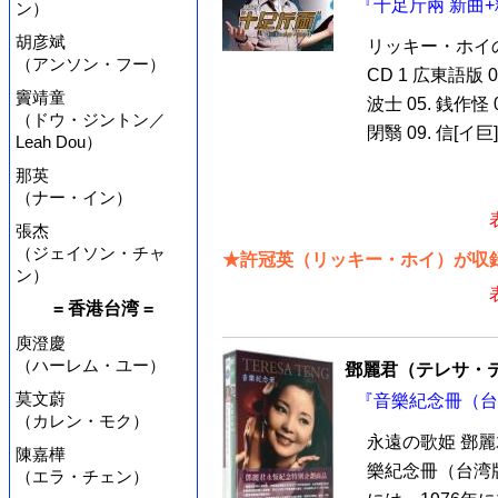
『十足斤兩 新曲+精
ン）
胡彦斌
リッキー・ホイ
（アンソン・フー）
CD 1 広東語版 0
竇靖童
波士 05. 銭作怪 
（ドウ・ジントン／
閉翳 09. 信[イ巨]
Leah Dou）
那英
（ナー・イン）
張杰
（ジェイソン・チャ
★許冠英（リッキー・ホイ）が収録
ン）
= 香港台湾 =
庾澄慶
（ハーレム・ユー）
鄧麗君（テレサ・
莫文蔚
『音樂紀念冊（台湾
（カレン・モク）
永遠の歌姫 鄧
陳嘉樺
樂紀念冊（台湾版
（エラ・チェン）