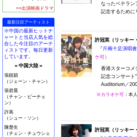
なったベテラン
>>出演映画ドラマ
記念するためにリ
最新注目アーティスト
※中国の最新ヒットチ
ャートと当店人気を総
許冠英（リッキー
合した今注目のアーテ
『斤兩十足演唱會Li
ィストです。毎日更新
しています。
ケ可）
= 中国大陸 =
香港スターコメ
張靚穎
記念コンサート”斤
（ジェーン・チャン）
Auditorium
張碧晨
※カラオケ可
：本
（チャン・ビーチェ
ン）
許嵩
（シュー・ソン）
陳楚生
許冠英（リッキー
（チェン・チュウシェ