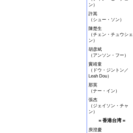
ン）
許嵩
（シュー・ソン）
陳楚生
（チェン・チュウシェ
ン）
胡彦斌
（アンソン・フー）
竇靖童
（ドウ・ジントン／
Leah Dou）
那英
（ナー・イン）
張杰
（ジェイソン・チャ
ン）
= 香港台湾 =
庾澄慶