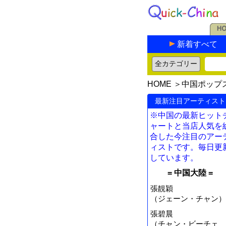
新着すべて
HOME
＞
中国ポップ
最新注目アーティスト
※中国の最新ヒット
ャートと当店人気を
合した今注目のアー
ィストです。毎日更
しています。
= 中国大陸 =
張靚穎
（ジェーン・チャン）
張碧晨
（チャン・ビーチェ