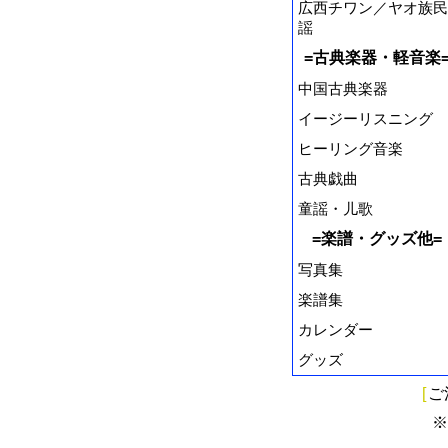
広西チワン／ヤオ族民
謡
=古典楽器・軽音楽
中国古典楽器
イージーリスニング
ヒーリング音楽
古典戯曲
童謡・儿歌
=楽譜・グッズ他=
写真集
楽譜集
カレンダー
グッズ
[
ご
※