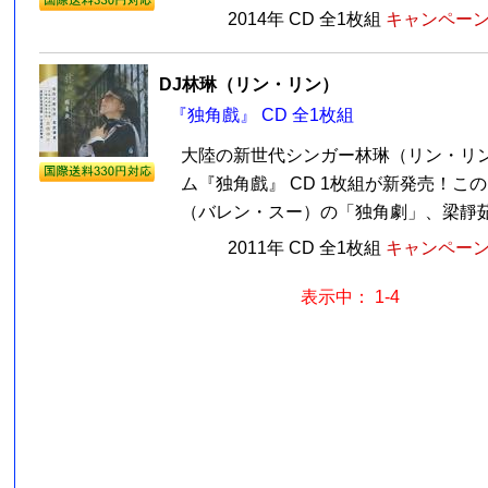
2014年 CD 全1枚組
キャンペーン価
DJ林琳（リン・リン）
『独角戲』 CD 全1枚組
大陸の新世代シンガー林琳（リン・リ
ム『独角戲』 CD 1枚組が新発売！こ
（バレン・スー）の「独角劇」、梁靜茹（
2011年 CD 全1枚組
キャンペーン価
表示中： 1-4