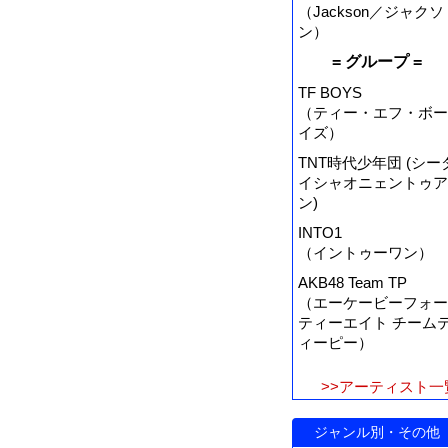
（Jackson／ジャクソ
ン）
= グループ =
TF BOYS
（ティー・エフ・ボー
イズ）
TNT時代少年団 (シー
イシャオニェントゥア
ン)
INTO1
（イントゥーワン）
AKB48 Team TP
（エーケービーフォー
ティーエイト チーム
ィーピー）
>>アーティスト一
ジャンル別・その他