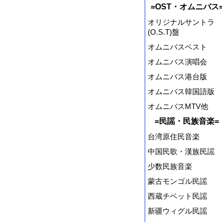
=OST・オムニバス
オリジナルサントラ
(O.S.T)盤
オムニバスベスト
オムニバス演唱会
オムニバス港台版
オムニバス韓国語版
オムニバスMTV他
=民謡・民族音楽=
台湾原住民音楽
中国民歌・漢族民謡
少数民族音楽
蒙古モンゴル民謡
西蔵チベット民謡
新疆ウィグル民謡