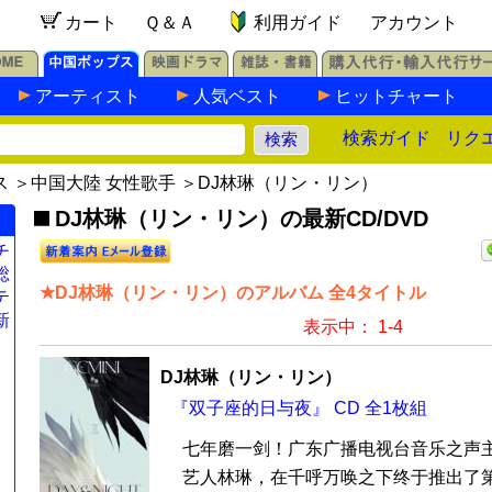
カート
Ｑ＆Ａ
利用ガイド
アカウント
アーティスト
人気ベスト
ヒットチャート
検索ガイド
リク
ス
＞
中国大陸 女性歌手
＞DJ林琳（リン・リン）
DJ林琳（リン・リン）の最新CD/DVD
チ
総
★DJ林琳（リン・リン）のアルバム 全4タイトル
テ
新
表示中： 1-4
DJ林琳（リン・リン）
『双子座的日与夜』 CD 全1枚組
七年磨一剑！广东广播电视台音乐之声
艺人林琳，在千呼万唤之下终于推出了