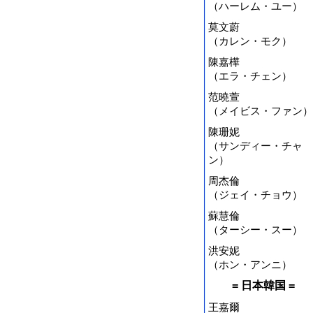
（ハーレム・ユー）
莫文蔚
（カレン・モク）
陳嘉樺
（エラ・チェン）
范曉萱
（メイビス・ファン）
陳珊妮
（サンディー・チャ
ン）
周杰倫
（ジェイ・チョウ）
蘇慧倫
（ターシー・スー）
洪安妮
（ホン・アンニ）
= 日本韓国 =
王嘉爾