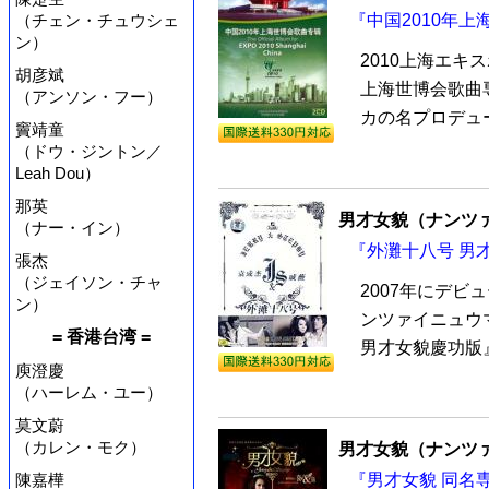
（チェン・チュウシェ
『中国2010年上
ン）
2010上海エキ
胡彦斌
上海世博会歌曲
（アンソン・フー）
カの名プロデュー
竇靖童
（ドウ・ジントン／
Leah Dou）
那英
男才女貌（ナンツ
（ナー・イン）
『外灘十八号 男才女
張杰
（ジェイソン・チャ
2007年にデ
ン）
ンツァイニュウ
= 香港台湾 =
男才女貌慶功版』
庾澄慶
（ハーレム・ユー）
莫文蔚
（カレン・モク）
男才女貌（ナンツ
『男才女貌 同名専
陳嘉樺