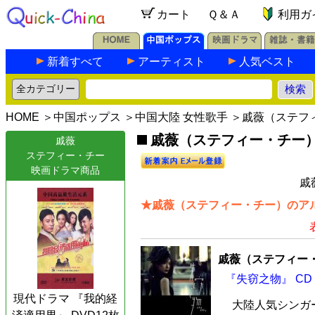
カート
Ｑ＆Ａ
利用ガ
新着すべて
アーティスト
人気ベスト
HOME
＞
中国ポップス
＞
中国大陸 女性歌手
＞戚薇（ステフ
戚薇（ステフィー・チー）の
戚薇
ステフィー・チー
映画ドラマ商品
戚
★戚薇（ステフィー・チー）のアル
戚薇（ステフィー
『失窃之物』 CD
現代ドラマ 『我的経
大陸人気シンガ