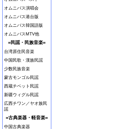
オムニバス演唱会
オムニバス港台版
オムニバス韓国語版
オムニバスMTV他
=民謡・民族音楽=
台湾原住民音楽
中国民歌・漢族民謡
少数民族音楽
蒙古モンゴル民謡
西蔵チベット民謡
新疆ウィグル民謡
広西チワン／ヤオ族民
謡
=古典楽器・軽音楽=
中国古典楽器