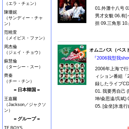
（エラ・チェン）
01.外灘十八号 0
陳珊妮
男才女貌 06.有[
（サンディー・チャ
担 09.三角形 10.
ン）
范曉萱
（メイビス・ファン）
周杰倫
オムニバス（ベス
（ジェイ・チョウ）
『2006我型我sh
蘇慧倫
（ターシー・スー）
2006年上海
齊秦
ィション番組「
（チー・チン）
録したライブC
= 日本韓国 =
01. 我要秀自己 
坤/兪思遠/呉斌) 0
王嘉爾
（Jackson／ジャクソ
05. [金坐]氷進行曲
ン）
= グループ =
TF BOYS