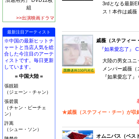
済適用男』 DVD12枚
3rdとなる最新
組
ス！本作は戚薇（
>>出演映画ドラマ
最新注目アーティスト
戚薇（ステフィー
※中国の最新ヒットチ
ャートと当店人気を総
『如果愛忘了』 C
合した今注目のアーテ
ィストです。毎日更新
大陸の男女ユニ
しています。
メンバー戚薇（
= 中国大陸 =
『如果愛忘了』 
張靚穎
（ジェーン・チャン）
張碧晨
（チャン・ビーチェ
★戚薇（ステフィー・チー）が収録
ン）
許嵩
（シュー・ソン）
オムニバス（ベス
陳楚生