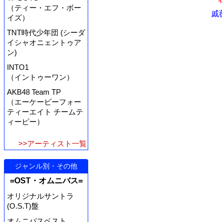
（ティー・エフ・ボー
戚
イズ）
TNT時代少年団 (シーダ
イシャオニェントゥア
ン)
INTO1
（イントゥーワン）
AKB48 Team TP
（エーケービーフォー
ティーエイト チームテ
ィーピー）
>>アーティスト一覧
ジャンル別・その他
=OST・オムニバス=
オリジナルサントラ
(O.S.T)盤
オムニバスベスト