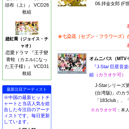
06.拝金女郎 (F
頭布（上）』 VCD26
枚組
★七朶花（セブン・フラワーズ）が
趙虹喬（ジョイス・チ
ャオ）
恋愛ドラマ 『王子變
オムニバス（MTV
青蛙（カエルになっ
た王子様）』 VCD31
『J-Star 巨星
枚組
組
（カラオケ可）
J-Starシリー
最新注目アーティスト
(台湾版)」のカ
※中国の最新ヒットチ
「183club」、
ャートと当店人気を総
合した今注目のアーテ
※カラオケ可
：本
ィストです。毎日更新
しています。