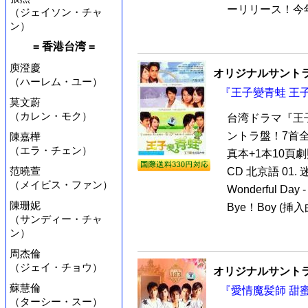
ーリリース！今年
（ジェイソン・チャ
ン）
= 香港台湾 =
庾澄慶
オリジナルサントラ
（ハーレム・ユー）
『王子變青蛙 王子
莫文蔚
（カレン・モク）
台湾ドラマ『王
ントラ盤！7首全新
陳嘉樺
（エラ・チェン）
真本+1本10頁
范曉萱
CD 北京語 01. 
（メイビス・ファン）
Wonderful Day
陳珊妮
Bye！Boy (挿入曲
（サンディー・チャ
ン）
周杰倫
（ジェイ・チョウ）
オリジナルサントラ
蘇慧倫
『愛情魔髪師 甜蜜
（ターシー・スー）