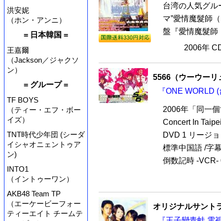
台湾の人気グルー
洪安妮
マ”愛情魔髮師
（ホン・アンニ）
盤『愛情魔髮師（
= 日本韓国 =
2006年 
王嘉爾
（Jackson／ジャクソ
ン）
5566（ウーウー
= グループ =
『ONE WORLD 
TF BOYS
2006年「同一
（ティー・エフ・ボー
イズ）
Concert In 
TNT時代少年団 (シーダ
DVD 1 リージョ
イシャオニェントゥア
標準中国語 /字幕：
ン)
倒数記時 -VCR- 03
INTO1
（イントゥーワン）
AKB48 Team TP
（エーケービーフォー
オリジナルサントラ
ティーエイト チームテ
『王子變青蛙 電視原