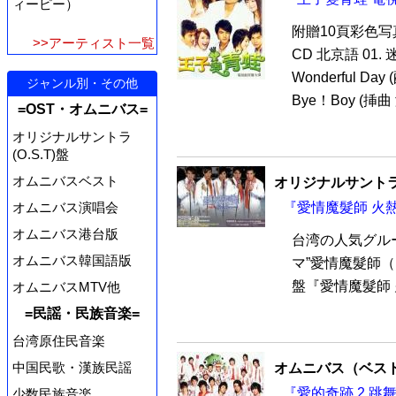
ィーピー）
附贈10頁彩色
>>アーティスト一覧
CD 北京語 01. 
Wonderful Da
ジャンル別・その他
Bye！Boy (挿曲 
=OST・オムニバス=
オリジナルサントラ
(O.S.T)盤
オムニバスベスト
オリジナルサントラ
オムニバス演唱会
『愛情魔髮師 火熱慶
オムニバス港台版
台湾の人気グルー
オムニバス韓国語版
マ”愛情魔髮師
盤『愛情魔髮師 火
オムニバスMTV他
=民謡・民族音楽=
台湾原住民音楽
中国民歌・漢族民謡
オムニバス（ベス
『愛的奇跡 2 跳舞
少数民族音楽