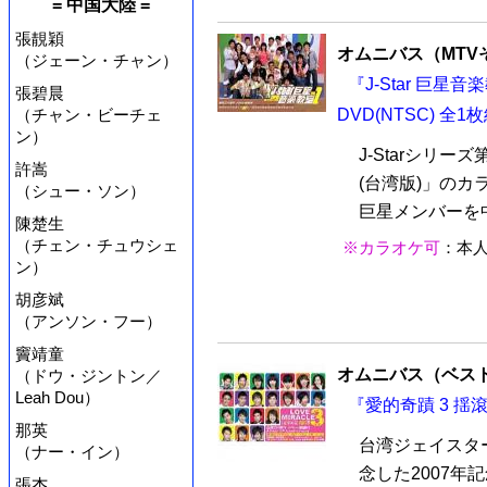
= 中国大陸 =
張靚穎
オムニバス（MTV
（ジェーン・チャン）
『J-Star 巨星
張碧晨
（チャン・ビーチェ
DVD(NTSC) 全1
ン）
J-Starシリー
許嵩
(台湾版)」のカラ
（シュー・ソン）
巨星メンバーを中
陳楚生
（チェン・チュウシェ
※カラオケ可
：本
ン）
胡彦斌
（アンソン・フー）
竇靖童
オムニバス（ベス
（ドウ・ジントン／
Leah Dou）
『愛的奇蹟 3 揺滾
那英
台湾ジェイスター
（ナー・イン）
念した2007年
張杰