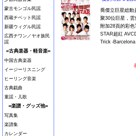
蒙古モンゴル民謡
喬傑立巨星総動員
西蔵チベット民謡
聚30位巨星，
附加28頁的彩色写
新疆ウィグル民謡
STAR超紅 AVCD
広西チワン／ヤオ族民
謡
Trick -Barcelona
=古典楽器・軽音楽=
中国古典楽器
イージーリスニング
ヒーリング音楽
古典戯曲
童謡・儿歌
=楽譜・グッズ他=
写真集
楽譜集
カレンダー