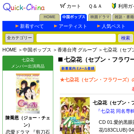
カート
Ｑ＆Ａ
利用ガ
新着すべて
アーティスト
人気ベスト
HOME
＞
中国ポップス
＞
香港台湾 グループ
＞七朶花（セブ
七朶花（セブン・フラワー
七朶花
メンバー出演商品
★七朶花（セブン・フラワーズ）の
七朶花（セブン・
『七朶花 同名専輯 
陳喬恩（ジョー・チェ
CD 01.愛的黒眼
ン）
花/183CLUB)
恋愛ドラマ 『剪刀石