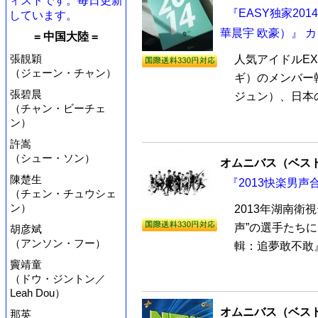
ィストです。毎日更新
『EASY独家201
しています。
華晨宇 欧豪）』 
= 中国大陸 =
張靚穎
人気アイドルE
（ジェーン・チャン）
ギ）のメンバー韓流
張碧晨
ジュン）、日本の
（チャン・ビーチェ
ン）
許嵩
（シュー・ソン）
オムニバス（ベス
陳楚生
『2013快楽男声
（チェン・チュウシェ
ン）
2013年湖南衛
声”の選手たちに
胡彦斌
（アンソン・フー）
輯：追夢敢不敢』C
竇靖童
（ドウ・ジントン／
Leah Dou）
オムニバス（ベス
那英