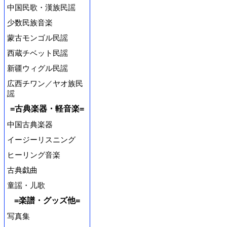
中国民歌・漢族民謡
少数民族音楽
蒙古モンゴル民謡
西蔵チベット民謡
新疆ウィグル民謡
広西チワン／ヤオ族民
謡
=古典楽器・軽音楽=
中国古典楽器
イージーリスニング
ヒーリング音楽
古典戯曲
童謡・儿歌
=楽譜・グッズ他=
写真集