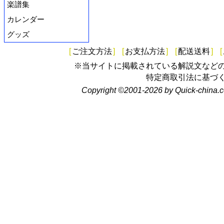
楽譜集
カレンダー
グッズ
[
ご注文方法
]
[
お支払方法
]
[
配送送料
]
[
※当サイトに掲載されている解説文など
特定商取引法に基づ
Copyright ©2001-2026 by Quick-china.c