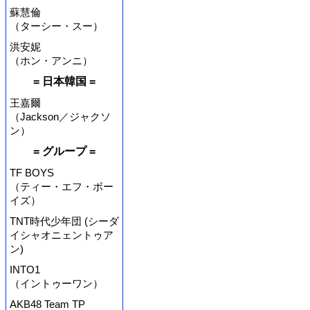
蘇慧倫
（ターシー・スー）
洪安妮
（ホン・アンニ）
= 日本韓国 =
王嘉爾
（Jackson／ジャクソ
ン）
= グループ =
TF BOYS
（ティー・エフ・ボー
イズ）
TNT時代少年団 (シーダ
イシャオニェントゥア
ン)
INTO1
（イントゥーワン）
AKB48 Team TP