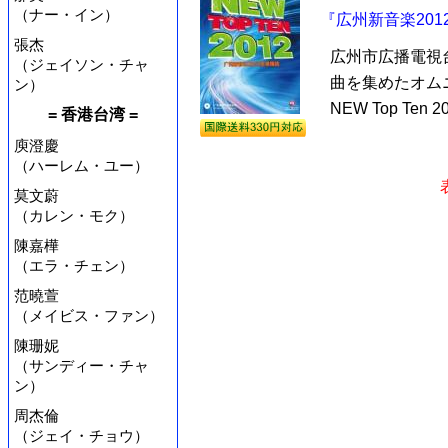
（ナー・イン）
『広州新音楽2012年
張杰
広州市広播電視
（ジェイソン・チャ
曲を集めたオム
ン）
NEW Top Ten
= 香港台湾 =
庾澄慶
（ハーレム・ユー）
莫文蔚
（カレン・モク）
陳嘉樺
（エラ・チェン）
范曉萱
（メイビス・ファン）
陳珊妮
（サンディー・チャ
ン）
周杰倫
（ジェイ・チョウ）