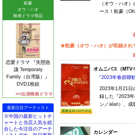
欧豪
（オウ・ハオ）の1
オウ・ハオ
ース！欧豪（Oho
映画ドラマ商品
★欧豪（オウ・ハオ）が収録されて
恋愛ドラマ 『失戀急
オムニバス（MTV
讓 Temporary
Family（台湾版）』
『2023年春節聯歓
DVD1枚組
2023年1月2
>>出演映画ドラマ
録した『2023
ン／alan）、
最新注目アーティスト
※中国の最新ヒットチ
ャートと当店人気を総
合した今注目のアーテ
カレンダー