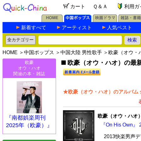
カート
Ｑ＆Ａ
利用ガ
新着すべて
アーティスト
人気ベスト
HOME
＞
中国ポップス
＞
中国大陸 男性歌手
＞欧豪（オウ・
欧豪（オウ・ハオ）の最新C
欧豪
オウ・ハオ
関連の本・雑誌
★欧豪（オウ・ハオ）のアルバム 
欧豪（オウ・ハオ
『南都娯楽周刊
『On His Own』
2025年（欧豪）』
2013快楽男声