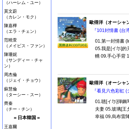
（ハーレム・ユー）
莫文蔚
（カレン・モク）
歐得洋（オーシャ
陳嘉樺
『101封情書 (台
（エラ・チェン）
范曉萱
01.第一封情書 (I
（メイビス・ファン）
05.我是[イ尓]的
陳珊妮
轎 09.手心手背 10
（サンディー・チャ
ン）
周杰倫
（ジェイ・チョウ）
歐得洋（オーシャ
蘇慧倫
『看見六色彩虹 (
（ターシー・スー）
01.聴[イ尓]弾鋼
齊秦
（チー・チン）
夫妻 05.玻璃[王
幸福 09.烏布雷陣雨
= 日本韓国 =
王嘉爾