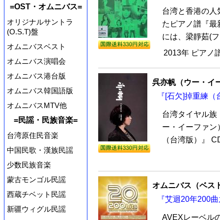
=OST・オムニバス=
台湾と香港の人
オリジナルサントラ
たピアノ譜『最新
(O.S.T)盤
には、梁靜茹(フ
オムニバスベスト
2013年 ピアノ
オムニバス演唱会
オムニバス港台版
呉亦帆（ウー・イ
オムニバス韓国語版
『[石欠]掉重練（
オムニバスMTV他
台湾タイヤル族
=民謡・民族音楽=
ー・イーファン
台湾原住民音楽
（台湾版）』 CD
中国民歌・漢族民謡
少数民族音楽
蒙古モンゴル民謡
オムニバス（ベス
西蔵チベット民謡
『艾迴20年200
新疆ウィグル民謡
AVEXレーベル