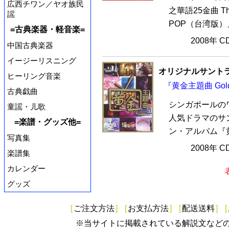
広西チワン／ヤオ族民
之華語25金曲 The 20
謡
POP（台湾版）
=古典楽器・軽音楽=
2008年 
中国古典楽器
イージーリスニング
オリジナルサントラ
ヒーリング音楽
『黄金主題曲 Gold
古典戯曲
シンガポールの
童謡・儿歌
人気ドラマのサ
=楽譜・グッズ他=
ン・アルバム『黄金主
写真集
2008年 
楽譜集
カレンダー
グッズ
[
ご注文方法
]
[
お支払方法
]
[
配送送料
]
[
※当サイトに掲載されている解説文など