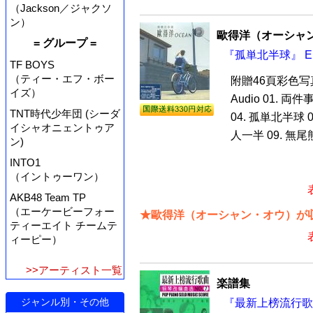
（Jackson／ジャクソ
ン）
歐得洋（オーシャ
= グループ =
『孤単北半球』 Enh
TF BOYS
（ティー・エフ・ボー
附贈46頁彩色写
イズ）
Audio 01. 両件
TNT時代少年団 (シーダ
04. 孤単北半球 0
イシャオニェントゥア
人一半 09. 無尾熊 
ン)
INTO1
（イントゥーワン）
AKB48 Team TP
（エーケービーフォー
★歐得洋（オーシャン・オウ）が収
ティーエイト チームテ
ィーピー）
>>アーティスト一覧
楽譜集
ジャンル別・その他
『最新上榜流行歌曲