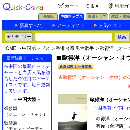
カート
Ｑ＆Ａ
利用ガ
新着すべて
アーティスト
人気ベスト
HOME
＞
中国ポップス
＞
香港台湾 男性歌手
＞歐得洋（オー
歐得洋（オーシャン・オウ）
最新注目アーティスト
※中国の最新ヒットチ
ャートと当店人気を総
★歐得洋（オーシャン・オウ）のア
合した今注目のアーテ
ィストです。毎日更新
しています。
= 中国大陸 =
歐得洋（オーシャ
『因為有[イ尓] （
張靚穎
（ジェーン・チャン）
歐得洋（オーシ
張碧晨
有你（台湾版）』
（チャン・ビーチェ