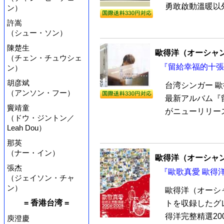
勇敢啟動溫暖以外
ン）
許嵩
（シュー・ソン）
陳楚生
歐得洋（オーシャ
（チェン・チュウシェ
『留給幸福的十張紙
ン）
胡彦斌
台湾シンガー 
（アンソン・フー）
最新アルバム『留
竇靖童
がニューリリース
（ドウ・ジントン／
Leah Dou）
那英
（ナー・イン）
歐得洋（オーシャ
張杰
『歐歌真愛 歐得洋完
（ジェイソン・チャ
ン）
歐得洋（オーシ
= 香港台湾 =
トを収録したグ
得洋完整精選200
庾澄慶