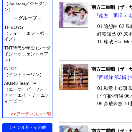
（Jackson／ジャクソ
南方二重唱（ザ・
ン）
『南方二重唱５ 走
= グループ =
01.追想曲 02.風
TF BOYS
（ティー・エフ・ボー
紅粉知己 07.来
イズ）
10.珍蔵 Star Musi
TNT時代少年団 (シーダ
イシャオニェントゥア
ン)
INTO1
南方二重唱（ザ・
（イントゥーワン）
『回帰線 第3輯 (
AKB48 Team TP
01.秋意上心頭 0
（エーケービーフォー
ティーエイト チームテ
[イ尓]的時候 0
ィーピー）
09.奔放奔放 10.想
>>アーティスト一覧
ジャンル別・その他
南方二重唱（ザ・