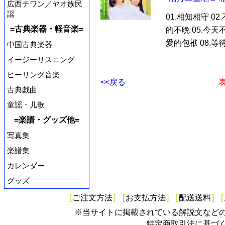
広西チワン／ヤオ族民
謡
01.相知相守 0
=古典楽器・軽音楽=
的不晩 05.今天
愛的包袱 08.等待
中国古典楽器
イージーリスニング
ヒーリング音楽
<<戻る
表
古典戯曲
童謡・儿歌
=楽譜・グッズ他=
写真集
楽譜集
カレンダー
グッズ
[
ご注文方法
]
[
お支払方法
]
[
配送送料
]
[
※当サイトに掲載されている解説文など
特定商取引法に基づ