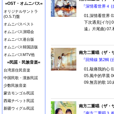
=OST・オムニバス=
『深情看世界４ (台
オリジナルサントラ
01.深情看世界 0
(O.S.T)盤
下次遇見[イ尓]
オムニバスベスト
遠』片尾曲) 07.
オムニバス演唱会
オムニバス港台版
オムニバス韓国語版
南方二重唱（ザ・
オムニバスMTV他
『回帰線 第2輯 (
=民謡・民族音楽=
01.敲痛我的心 0
台湾原住民音楽
05.風中的早晨 
中国民歌・漢族民謡
09.無言的歌 10.縁
少数民族音楽
蒙古モンゴル民謡
西蔵チベット民謡
南方二重唱（ザ・
新疆ウィグル民謡
『南方二重唱３ 相