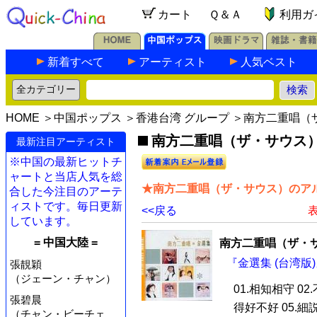
カート
Ｑ＆Ａ
利用ガ
新着すべて
アーティスト
人気ベスト
HOME
＞
中国ポップス
＞
香港台湾 グループ
＞南方二重唱（
南方二重唱（ザ・サウス
最新注目アーティスト
※中国の最新ヒットチ
ャートと当店人気を総
★南方二重唱（ザ・サウス）のアル
合した今注目のアーテ
ィストです。毎日更新
<<戻る
表
しています。
= 中国大陸 =
南方二重唱（ザ・
『金選集 (台湾版)
張靚穎
（ジェーン・チャン）
01.相知相守 02
張碧晨
得好不好 05.細
（チャン・ビーチェ