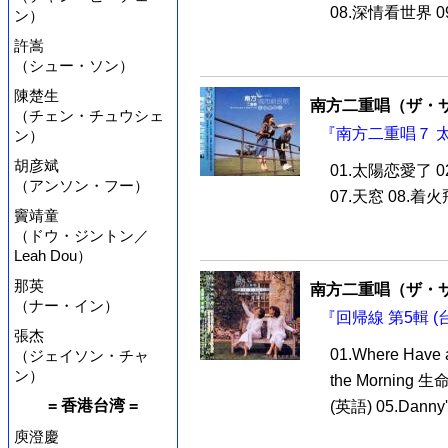
08.深情看世界 09
ン）
許嵩
（シュー・ソン）
陳楚生
南方二重唱（ザ・
（チェン・チュウシェ
『南方二重唱７ 太
ン）
胡彦斌
01.太陽恋愛了 02
（アンソン・フー）
07.天窓 08.着火飛
竇靖童
（ドウ・ジントン／
Leah Dou）
那英
南方二重唱（ザ・
（ナー・イン）
『回帰線 第5輯 (
張杰
01.Where Have 
（ジェイソン・チャ
ン）
the Morning 生
= 香港台湾 =
(英語) 05.Danny's
庾澄慶