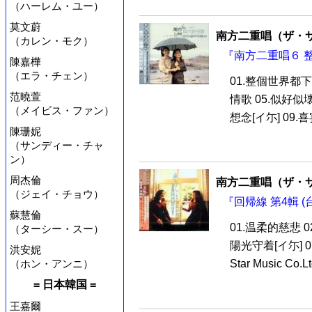
（ハーレム・ユー）
莫文蔚
南方二重唱（ザ・
（カレン・モク）
『南方二重唱６ 整
陳嘉樺
（エラ・チェン）
01.整個世界都下雨 
范曉萱
情歌 05.似好似壊 0
（メイビス・ファン）
想念[イ尓] 09.喜宴 
陳珊妮
（サンディー・チャ
ン）
周杰倫
南方二重唱（ザ・
（ジェイ・チョウ）
『回帰線 第4輯 (
蘇慧倫
01.温柔的慈悲 02
（ターシー・スー）
陽光守着[イ尓] 0
洪安妮
（ホン・アンニ）
Star Music Co.Lt
= 日本韓国 =
王嘉爾