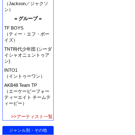
（Jackson／ジャクソ
ン）
= グループ =
TF BOYS
（ティー・エフ・ボー
イズ）
TNT時代少年団 (シーダ
イシャオニェントゥア
ン)
INTO1
（イントゥーワン）
AKB48 Team TP
（エーケービーフォー
ティーエイト チームテ
ィーピー）
>>アーティスト一覧
ジャンル別・その他