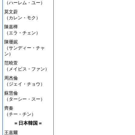
（ハーレム・ユー）
莫文蔚
（カレン・モク）
陳嘉樺
（エラ・チェン）
陳珊妮
（サンディー・チャ
ン）
范曉萱
（メイビス・ファン）
周杰倫
（ジェイ・チョウ）
蘇慧倫
（ターシー・スー）
齊秦
（チー・チン）
= 日本韓国 =
王嘉爾