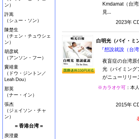
Kmdamat（
ン）
見...
許嵩
（シュー・ソン）
2023年 
陳楚生
（チェン・チュウシェ
白明光（バイ・ミ
ン）
『想說就說（台湾版
胡彦斌
（アンソン・フー）
夜盲症の台湾原
竇靖童
光（バイミングア
（ドウ・ジントン／
がニューリリース
Leah Dou）
※カラオケ可
：本
那英
（ナー・イン）
張杰
2015年 
（ジェイソン・チャ
ン）
= 香港台湾 =
庾澄慶