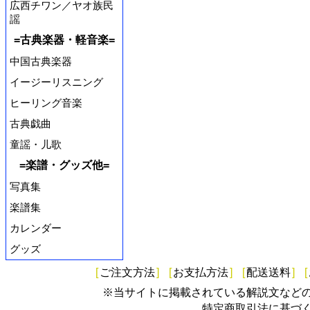
広西チワン／ヤオ族民
謡
=古典楽器・軽音楽=
中国古典楽器
イージーリスニング
ヒーリング音楽
古典戯曲
童謡・儿歌
=楽譜・グッズ他=
写真集
楽譜集
カレンダー
グッズ
[
ご注文方法
]
[
お支払方法
]
[
配送送料
]
[
※当サイトに掲載されている解説文など
特定商取引法に基づ