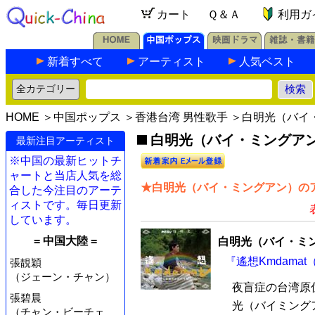
カート
Ｑ＆Ａ
利用ガ
新着すべて
アーティスト
人気ベスト
HOME
＞
中国ポップス
＞
香港台湾 男性歌手
＞白明光（バイ
白明光（バイ・ミングアン）
最新注目アーティスト
※中国の最新ヒットチ
ャートと当店人気を総
★白明光（バイ・ミングアン）のア
合した今注目のアーテ
ィストです。毎日更新
しています。
= 中国大陸 =
白明光（バイ・ミ
『遙想Kmdamat
張靚穎
（ジェーン・チャン）
夜盲症の台湾原
張碧晨
光（バイミングア
（チャン・ビーチェ