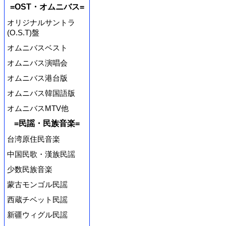
=OST・オムニバス=
オリジナルサントラ
(O.S.T)盤
オムニバスベスト
オムニバス演唱会
オムニバス港台版
オムニバス韓国語版
オムニバスMTV他
=民謡・民族音楽=
台湾原住民音楽
中国民歌・漢族民謡
少数民族音楽
蒙古モンゴル民謡
西蔵チベット民謡
新疆ウィグル民謡