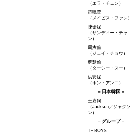
（エラ・チェン）
范曉萱
（メイビス・ファン）
陳珊妮
（サンディー・チャ
ン）
周杰倫
（ジェイ・チョウ）
蘇慧倫
（ターシー・スー）
洪安妮
（ホン・アンニ）
= 日本韓国 =
王嘉爾
（Jackson／ジャクソ
ン）
= グループ =
TF BOYS