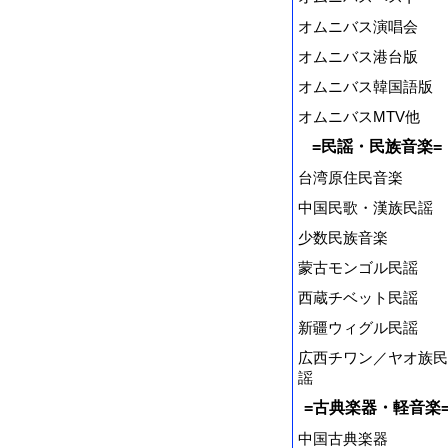
オムニバス演唱会
オムニバス港台版
オムニバス韓国語版
オムニバスMTV他
=民謡・民族音楽=
台湾原住民音楽
中国民歌・漢族民謡
少数民族音楽
蒙古モンゴル民謡
西蔵チベット民謡
新疆ウィグル民謡
広西チワン／ヤオ族民
謡
=古典楽器・軽音楽
中国古典楽器