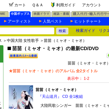
カート
Ｑ＆Ａ
利用ガイド
アカウント
アーティスト
人気ベスト
ヒットチャート
検索ガイド
リク
ス
＞
中国大陸 女性歌手
＞苗苗（ミャオ・ミャオ）
苗苗（ミャオ・ミャオ）の最新CD/DVD
苗苗（ミャオ・ミャオ）
★苗苗（ミャオ・ミャオ）のアルバム 全2タイトル
表示中： 1-2
苗苗（ミャオ・ミャオ）
『天山追月』 CD 全1枚組
説
大陸民歌シンガー 苗苗（ミャオ・ミャ
4