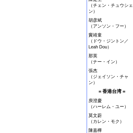
（チェン・チュウシェ
ン）
胡彦斌
（アンソン・フー）
竇靖童
（ドウ・ジントン／
Leah Dou）
那英
（ナー・イン）
張杰
（ジェイソン・チャ
ン）
= 香港台湾 =
庾澄慶
（ハーレム・ユー）
莫文蔚
（カレン・モク）
陳嘉樺