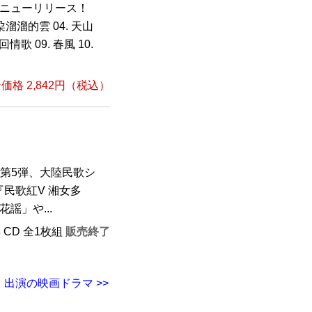
がニューリリース！
有朶溜溜的雲 04. 天山
輪回情歌 09. 春風 10.
格 2,842円（税込）
ズ第5弾、大陸民歌シ
民歌紅V 湘女多
謡」や...
年 CD 全1枚組
販売終了
出演の映画ドラマ >>