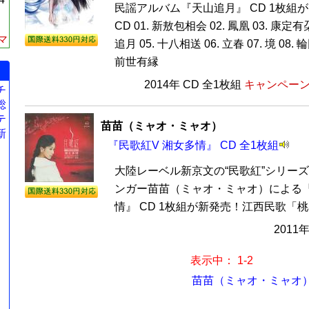
民謡アルバム『天山追月』 CD 1枚組
CD 01. 新敖包相会 02. 鳳凰 03. 康定
マ
追月 05. 十八相送 06. 立春 07. 境 08. 
前世有縁
2014年 CD 全1枚組
キャンペーン価
チ
総
テ
苗苗（ミャオ・ミャオ）
新
『民歌紅V 湘女多情』 CD 全1枚組
大陸レーベル新京文の“民歌紅”シリー
ンガー苗苗（ミャオ・ミャオ）による『
情』 CD 1枚組が新発売！江西民歌「桃花
2011
表示中： 1-2
苗苗（ミャオ・ミャオ）