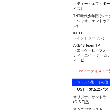
（ティー・エフ・ボー
イズ）
TNT時代少年団 (シー
イシャオニェントゥア
ン)
INTO1
（イントゥーワン）
AKB48 Team TP
（エーケービーフォー
ティーエイト チーム
ィーピー）
>>アーティスト一
ジャンル別・その他
=OST・オムニバス
オリジナルサントラ
(O.S.T)盤
オムニバスベスト