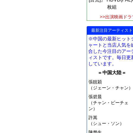
枚組
>>出演映画ドラ
最新注目アーティスト
※中国の最新ヒット
ャートと当店人気を
合した今注目のアー
ィストです。毎日更
しています。
= 中国大陸 =
張靚穎
（ジェーン・チャン）
張碧晨
（チャン・ビーチェ
ン）
許嵩
（シュー・ソン）
陳楚生