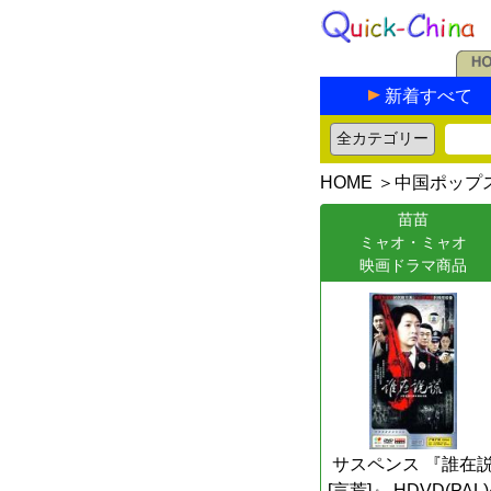
新着すべて
HOME
＞
中国ポップ
苗苗
ミャオ・ミャオ
映画ドラマ商品
サスペンス 『誰在
[言荒]』 HDVD(PAL)