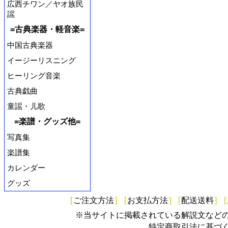
広西チワン／ヤオ族民
謡
=古典楽器・軽音楽=
中国古典楽器
イージーリスニング
ヒーリング音楽
古典戯曲
童謡・儿歌
=楽譜・グッズ他=
写真集
楽譜集
カレンダー
グッズ
[
ご注文方法
]
[
お支払方法
]
[
配送送料
]
[
※当サイトに掲載されている解説文など
特定商取引法に基づ