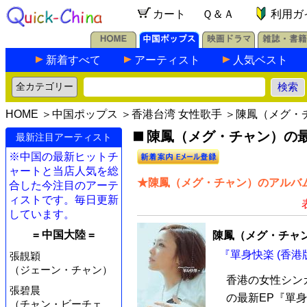
カート
Ｑ＆Ａ
利用ガ
新着すべて
アーティスト
人気ベスト
HOME
＞
中国ポップス
＞
香港台湾 女性歌手
＞陳鳳（メグ・
陳鳳（メグ・チャン）の最新
最新注目アーティスト
※中国の最新ヒットチ
ャートと当店人気を総
★陳鳳（メグ・チャン）のアルバム
合した今注目のアーテ
ィストです。毎日更新
しています。
= 中国大陸 =
陳鳳（メグ・チャ
『單身快楽 (香港版
張靚穎
（ジェーン・チャン）
香港の女性シン
張碧晨
の最新EP『單身
（チャン・ビーチェ