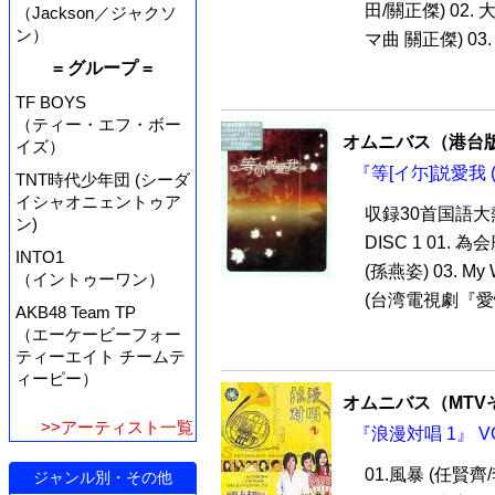
田/關正傑) 02
（Jackson／ジャクソ
ン）
マ曲 關正傑) 03.
= グループ =
TF BOYS
（ティー・エフ・ボー
オムニバス（港台
イズ）
『等[イ尓]説愛我 
TNT時代少年団 (シーダ
イシャオニェントゥア
収録30首国語大
ン)
DISC 1 01. 
INTO1
(孫燕姿) 03. My
（イントゥーワン）
(台湾電視劇『愛
AKB48 Team TP
（エーケービーフォー
ティーエイト チームテ
ィーピー）
オムニバス（MTV
>>アーティスト一覧
『浪漫対唱 1』 V
01.風暴 (任賢齊
ジャンル別・その他