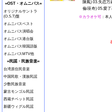
陳鳳) 03.失恋万
=OST・オムニバス=
倫/巫奇) 05.愛了再
オリジナルサントラ
(O.S.T)盤
※カラオケ可
：本
オムニバスベスト
オムニバス演唱会
オムニバス港台版
オムニバス韓国語版
オムニバスMTV他
=民謡・民族音楽=
台湾原住民音楽
中国民歌・漢族民謡
少数民族音楽
蒙古モンゴル民謡
西蔵チベット民謡
新疆ウィグル民謡