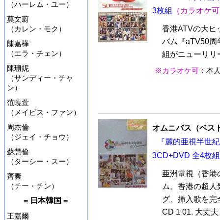
（ハーレム・ユー）
3枚組
（カラオケ可
莫文蔚
（カレン・モク）
香港ATVの大ヒ
バム『aTV50
陳嘉樺
（エラ・チェン）
組がニューリリー
陳珊妮
※カラオケ可
：本
（サンディー・チャ
ン）
范曉萱
（メイビス・ファン）
周杰倫
オムニバス（ベス
（ジェイ・チョウ）
『麗的亜視半世紀的精彩
蘇慧倫
3CD+DVD 全4枚組
（ターシー・スー）
亜洲電視（香港
齊秦
（チー・チン）
ム。香港の超人
グ、挿入歌を完
= 日本韓国 =
CD 1 01. 
王嘉爾