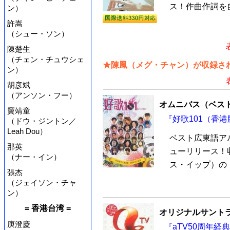
ス！作曲作詞を自
ン）
許嵩
（シュー・ソン）
陳楚生
（チェン・チュウシェ
★陳鳳（メグ・チャン）が収録され
ン）
胡彦斌
（アンソン・フー）
オムニバス（ベス
竇靖童
『好歌101（香港
（ドウ・ジントン／
Leah Dou）
ベスト広東語アルバ
那英
ューリリース！
（ナー・イン）
ス・イップ）の「
張杰
（ジェイソン・チャ
ン）
= 香港台湾 =
オリジナルサントラ
庾澄慶
『aTV50周年経典