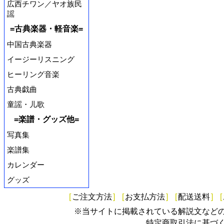
広西チワン／ヤオ族民
謡
=古典楽器・軽音楽=
中国古典楽器
イージーリスニング
ヒーリング音楽
古典戯曲
童謡・儿歌
=楽譜・グッズ他=
写真集
楽譜集
カレンダー
グッズ
[
ご注文方法
]
[
お支払方法
]
[
配送送料
]
[
※当サイトに掲載されている解説文など
特定商取引法に基づ