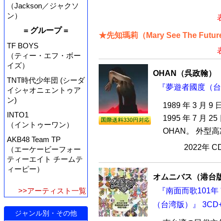
（Jackson／ジャクソ
ン）
= グループ =
★先知瑪莉（Mary See The F
TF BOYS
（ティー・エフ・ボー
イズ）
OHAN（呉政翰）
TNT時代少年団 (シーダ
『夢遊者國度（台湾
イシャオニェントゥア
ン)
1989 年 3 月
INTO1
1995 年 7 月
（イントゥーワン）
OHAN。 外型高
AKB48 Team TP
2022年 
（エーケービーフォー
ティーエイト チームテ
ィーピー）
オムニバス（港台
『南面而歌101
>>アーティスト一覧
（台湾版）』 3CD+
ジャンル別・その他