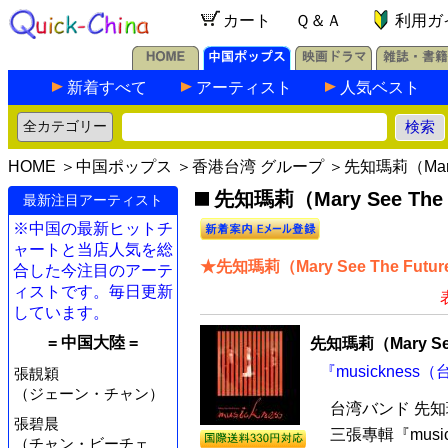
カート
Ｑ＆Ａ
利用ガ
新着すべて
アーティスト
人気ベスト
HOME
＞
中国ポップス
＞
香港台湾 グループ
＞先知瑪莉（Mary S
先知瑪莉（Mary See The
最新注目アーティスト
※中国の最新ヒットチ
ャートと当店人気を総
★先知瑪莉（Mary See The Fu
合した今注目のアーテ
ィストです。毎日更新
しています。
= 中国大陸 =
先知瑪莉（Mary See
『musickness
張靚穎
（ジェーン・チャン）
台湾バンド 先知瑪莉
張碧晨
三張專輯『mus
（チャン・ビーチェ