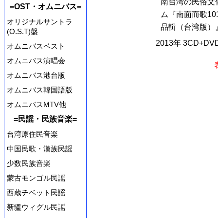
南台湾の民俗文
=OST・オムニバス=
ム『南面而歌10
オリジナルサントラ
品輯（台湾版）』 
(O.S.T)盤
2013年 3CD+D
オムニバスベスト
オムニバス演唱会
オムニバス港台版
オムニバス韓国語版
オムニバスMTV他
=民謡・民族音楽=
台湾原住民音楽
中国民歌・漢族民謡
少数民族音楽
蒙古モンゴル民謡
西蔵チベット民謡
新疆ウィグル民謡