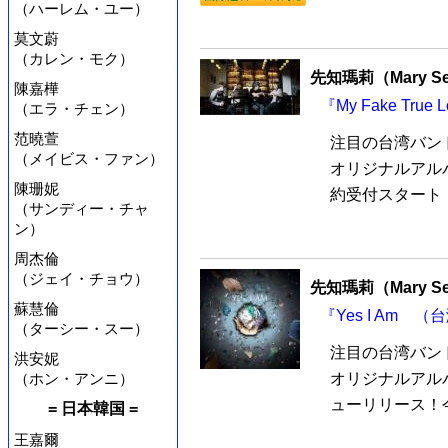
（ハーレム・ユー）
莫文蔚
（カレン・モク）
先知瑪莉（Mary See
陳嘉樺
『My Fake Tru
（エラ・チェン）
范曉萱
注目の台湾バンド 先
（メイビス・ファン）
オリジナルアルバム
陳珊妮
約受付スタート！
（サンディー・チャ
ン）
周杰倫
（ジェイ・チョウ）
先知瑪莉（Mary See
蘇慧倫
『Yes I Am （
（ターシー・スー）
注目の台湾バンド 先
洪安妮
（ホン・アンニ）
オリジナルアルバム
ューリリース！今
= 日本韓国 =
王嘉爾