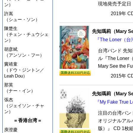
現地発売予定日：11月1
ン）
許嵩
2019年 
（シュー・ソン）
陳楚生
先知瑪莉（Mary See
（チェン・チュウシェ
『The Loner（
ン）
胡彦斌
台湾バンド 先知瑪莉
（アンソン・フー）
ル『The Lon
竇靖童
Mary See th
（ドウ・ジントン／
Leah Dou）
2015年 
那英
（ナー・イン）
先知瑪莉（Mary See
張杰
『My Fake Tru
（ジェイソン・チャ
ン）
注目の台湾バンド 先
= 香港台湾 =
オリジナルアルバムの
版）』 CD 1
庾澄慶