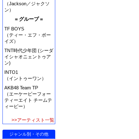
（Jackson／ジャクソ
ン）
= グループ =
TF BOYS
（ティー・エフ・ボー
イズ）
TNT時代少年団 (シーダ
イシャオニェントゥア
ン)
INTO1
（イントゥーワン）
AKB48 Team TP
（エーケービーフォー
ティーエイト チームテ
ィーピー）
>>アーティスト一覧
ジャンル別・その他