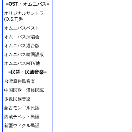
=OST・オムニバス=
オリジナルサントラ
(O.S.T)盤
オムニバスベスト
オムニバス演唱会
オムニバス港台版
オムニバス韓国語版
オムニバスMTV他
=民謡・民族音楽=
台湾原住民音楽
中国民歌・漢族民謡
少数民族音楽
蒙古モンゴル民謡
西蔵チベット民謡
新疆ウィグル民謡