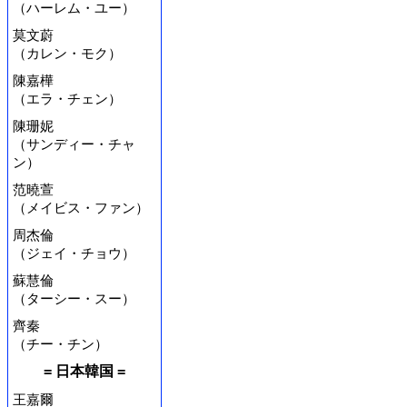
（ハーレム・ユー）
莫文蔚
（カレン・モク）
陳嘉樺
（エラ・チェン）
陳珊妮
（サンディー・チャ
ン）
范曉萱
（メイビス・ファン）
周杰倫
（ジェイ・チョウ）
蘇慧倫
（ターシー・スー）
齊秦
（チー・チン）
= 日本韓国 =
王嘉爾