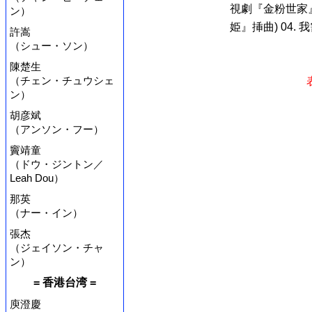
視劇『金粉世家』
ン）
姫』挿曲) 04. 我
許嵩
（シュー・ソン）
陳楚生
（チェン・チュウシェ
ン）
胡彦斌
（アンソン・フー）
竇靖童
（ドウ・ジントン／
Leah Dou）
那英
（ナー・イン）
張杰
（ジェイソン・チャ
ン）
= 香港台湾 =
庾澄慶